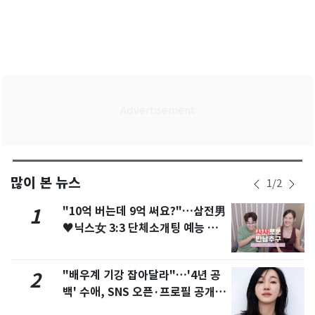
많이 본 뉴스
1
/
2
"10억 버는데 9억 써요?"…삼전男
1
♥닉스女 3:3 단체소개팅 예능 화
제
"배우계 기강 잡아달라"…'4년 공
2
백' 수애, SNS 오픈·프로필 공개
화제