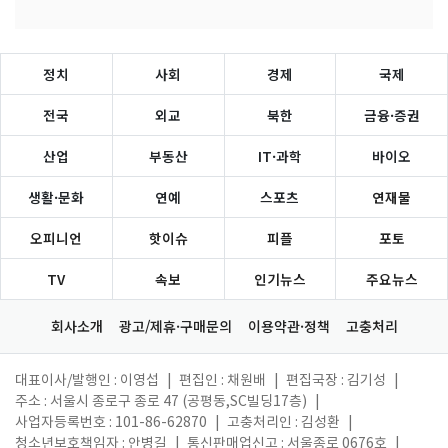
정치
사회
경제
국제
전국
외교
북한
금융·증권
산업
부동산
IT·과학
바이오
생활·문화
연예
스포츠
연재물
오피니언
핫이슈
피플
포토
TV
속보
인기뉴스
주요뉴스
회사소개
광고/제휴·구매문의
이용약관·정책
고충처리
대표이사/발행인 : 이영섭
|
편집인 : 채원배
|
편집국장 : 김기성
|
주소 : 서울시 종로구 종로 47 (공평동,SC빌딩17층)
|
사업자등록번호 : 101-86-62870
|
고충처리인 : 김성환
|
청소년보호책임자 : 안병길
|
통신판매업신고 : 서울종로 0676호
|