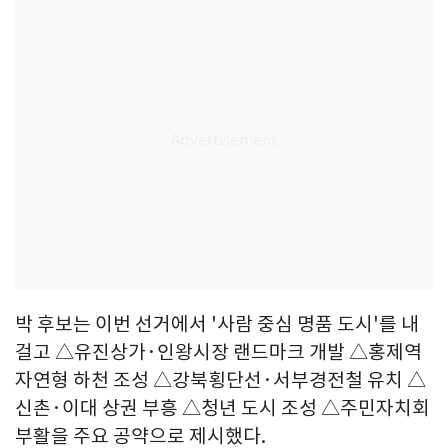
박 후보는 이번 선거에서 '사람 중심 명품 도시'를 내
걸고 △유진상가·인왕시장 랜드마크 개발 △홍제역
자연형 하천 조성 △강북횡단선·서부경전철 유치 △
신촌·이대 상권 부흥 △청년 도시 조성 △주민자치회
부활을 주요 공약으로 제시했다.