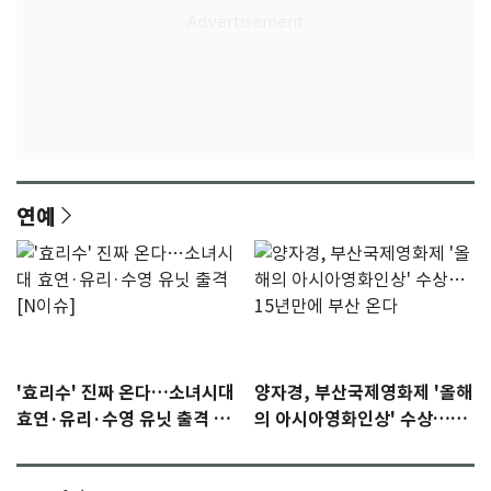
연예
'효리수' 진짜 온다…소녀시대
양자경, 부산국제영화제 '올해
효연·유리·수영 유닛 출격 [N
의 아시아영화인상' 수상…15
이슈]
년만에 부산 온다