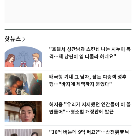
핫뉴스
"호텔서 상간남과 스킨십 나눈 시누이 목
격…제 남편이 입 다물라 하네요"
태국행 기내 그 남자, 잠든 여승객 성추
행…"바지에 체액까지 묻었다"
허지웅 "우리가 지지했던 인간들이 이 꼴
만들어"…형소법 개정안에 발끈
"10억 버는데 9억 써요?"…삼전男♥닉