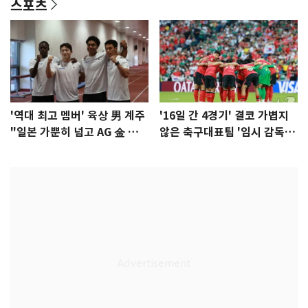
스포츠
'역대 최고 멤버' 육상 男 계주
'16일 간 4경기' 결코 가볍지
"일본 가뿐히 넘고 AG 金 따겠
않은 축구대표팀 '임시 감독'
다"
무게