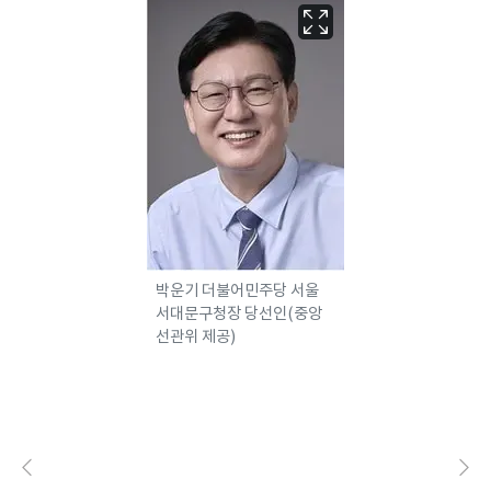
박운기 더불어민주당 서울
서대문구청장 당선인(중앙
선관위 제공)