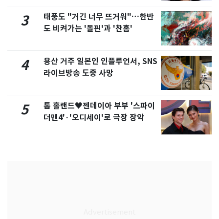
태풍도 "거긴 너무 뜨거워"…한반
3
도 비켜가는 '돌핀'과 '찬홈'
용산 거주 일본인 인플루언서, SNS
4
라이브방송 도중 사망
톰 홀랜드♥젠데이아 부부 '스파이
5
더맨4'·'오디세이'로 극장 장악