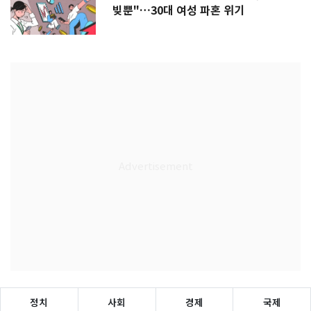
빚뿐"…30대 여성 파혼 위기
정치
사회
경제
국제