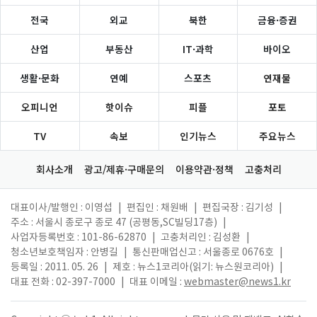
전국
외교
북한
금융·증권
산업
부동산
IT·과학
바이오
생활·문화
연예
스포츠
연재물
오피니언
핫이슈
피플
포토
TV
속보
인기뉴스
주요뉴스
회사소개
광고/제휴·구매문의
이용약관·정책
고충처리
대표이사/발행인 : 이영섭
|
편집인 : 채원배
|
편집국장 : 김기성
|
주소 : 서울시 종로구 종로 47 (공평동,SC빌딩17층)
|
사업자등록번호 : 101-86-62870
|
고충처리인 : 김성환
|
청소년보호책임자 : 안병길
|
통신판매업신고 : 서울종로 0676호
|
등록일 : 2011. 05. 26
|
제호 : 뉴스1코리아(읽기: 뉴스원코리아)
|
대표 전화 : 02-397-7000
|
대표 이메일 :
webmaster@news1.kr