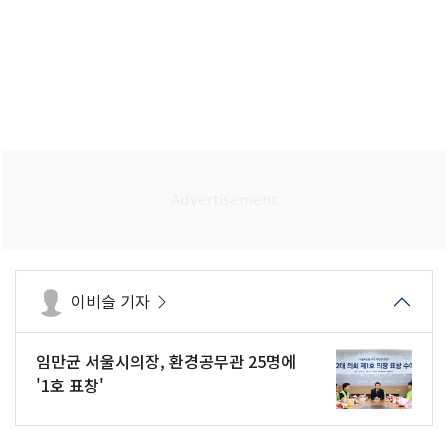
이비슬 기자
임만균 서울시의장, 환경공무관 25명에
'1호 표창'