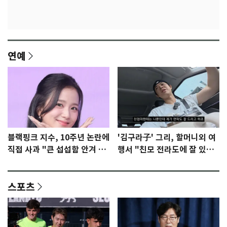
연예
블랙핑크 지수, 10주년 논란에
'김구라子' 그리, 할머니외 여
직접 사과 "큰 섭섭함 안겨 미
행서 "친모 전라도에 잘 있
안"
어"…유튜브서 언급
스포츠