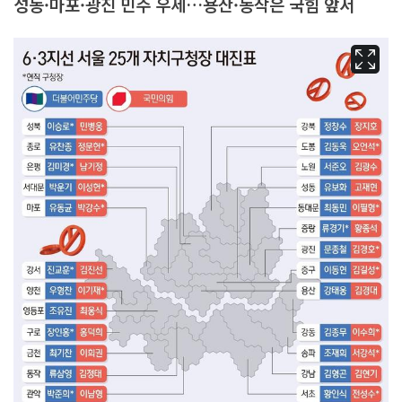
성동·마포·광진 민주 우세…용산·동작은 국힘 앞서