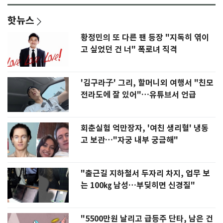
핫뉴스
황정민의 또 다른 팬 등장 "지독히 엮이
고 싶었던 건 너" 폭로녀 직격
'김구라子' 그리, 할머니외 여행서 "친모
전라도에 잘 있어"…유튜브서 언급
회춘실험 억만장자, '여친 생리혈' 냉동
고 보관…"자궁 내부 궁금해"
"출근길 지하철서 두자리 차지, 업무 보
는 100㎏ 남성…부딪히면 신경질"
"5500만원 날리고 급등주 단타, 남은 건