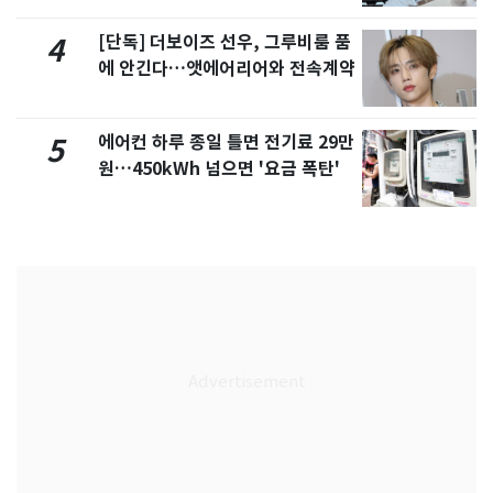
[단독] 더보이즈 선우, 그루비룸 품
4
에 안긴다…앳에어리어와 전속계약
에어컨 하루 종일 틀면 전기료 29만
5
원…450kWh 넘으면 '요금 폭탄'