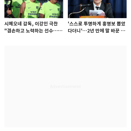
시메오네 감독, 이강인 극찬
'스스로 투명하게 홍명보 뽑았
"겸손하고 노력하는 선수…좋
다더니'…2년 만에 말 바꾼 이
은 첫인상"
임생