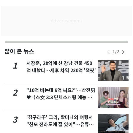
많이 본 뉴스
1
/
2
서장훈, 28억에 산 강남 건물 450
1
억 내놨다…세후 차익 280억 '잭팟'
"10억 버는데 9억 써요?"…삼전男
2
♥닉스女 3:3 단체소개팅 예능 화
제
'김구라子' 그리, 할머니외 여행서
3
"친모 전라도에 잘 있어"…유튜브
서 언급