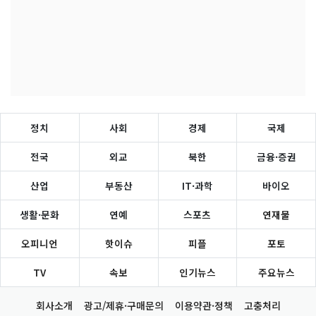
정치
사회
경제
국제
전국
외교
북한
금융·증권
산업
부동산
IT·과학
바이오
생활·문화
연예
스포츠
연재물
오피니언
핫이슈
피플
포토
TV
속보
인기뉴스
주요뉴스
회사소개
광고/제휴·구매문의
이용약관·정책
고충처리