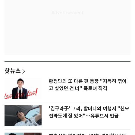
핫뉴스
황정민의 또 다른 팬 등장 "지독히 엮이
고 싶었던 건 너" 폭로녀 직격
'김구라子' 그리, 할머니외 여행서 "친모
전라도에 잘 있어"…유튜브서 언급