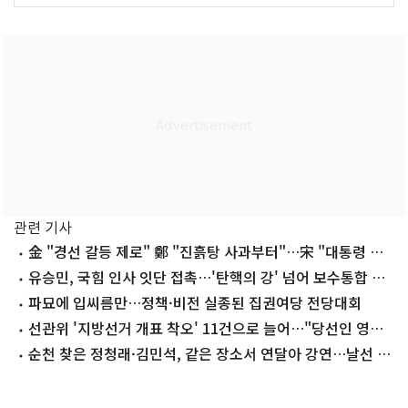
관련 기사
金 "경선 갈등 제로" 鄭 "진흙탕 사과부터"…宋 "대통령 지
킬 사람 나"
유승민, 국힘 인사 잇단 접촉…'탄핵의 강' 넘어 보수통합 띄
운다
파묘에 입씨름만…정책·비전 실종된 집권여당 전당대회
선관위 '지방선거 개표 착오' 11건으로 늘어…"당선인 영향
없어"
순천 찾은 정청래·김민석, 같은 장소서 연달아 강연…날선 공
방