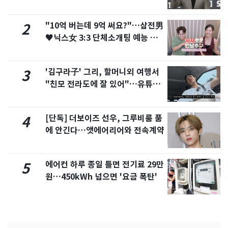
"10억 버는데 9억 써요?"…삼전男
2
♥닉스女 3:3 단체소개팅 예능 화
제
'김구라子' 그리, 할머니외 여행서
3
"친모 전라도에 잘 있어"…유튜브
서 언급
[단독] 더보이즈 선우, 그루비룸 품
4
에 안긴다…앳에어리어와 전속계약
에어컨 하루 종일 틀면 전기료 29만
5
원…450kWh 넘으면 '요금 폭탄'