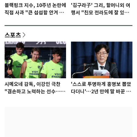
블랙핑크 지수, 10주년 논란에
'김구라子' 그리, 할머니외 여
직접 사과 "큰 섭섭함 안겨 미
행서 "친모 전라도에 잘 있
안"
어"…유튜브서 언급
스포츠
시메오네 감독, 이강인 극찬
'스스로 투명하게 홍명보 뽑았
"겸손하고 노력하는 선수…좋
다더니'…2년 만에 말 바꾼 이
은 첫인상"
임생