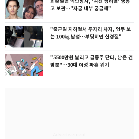
회춘실험 억만장자, '여친 생리혈' 냉동
고 보관…"자궁 내부 궁금해"
"출근길 지하철서 두자리 차지, 업무 보
는 100㎏ 남성…부딪히면 신경질"
"5500만원 날리고 급등주 단타, 남은 건
빚뿐"…30대 여성 파혼 위기