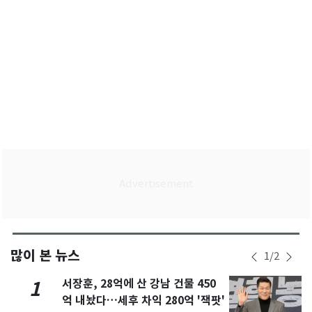
많이 본 뉴스
1
/
2
서장훈, 28억에 산 강남 건물 450
1
억 내놨다…세후 차익 280억 '잭팟'