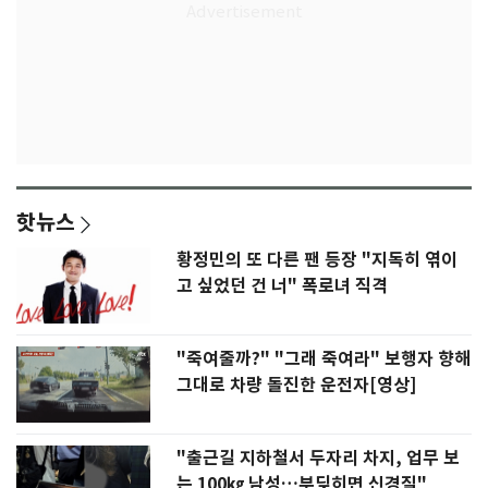
핫뉴스
황정민의 또 다른 팬 등장 "지독히 엮이
고 싶었던 건 너" 폭로녀 직격
"죽여줄까?" "그래 죽여라" 보행자 향해
그대로 차량 돌진한 운전자[영상]
"출근길 지하철서 두자리 차지, 업무 보
는 100㎏ 남성…부딪히면 신경질"