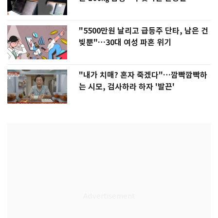
"5500만원 날리고 급등주 단타, 남은 건
빚뿐"…30대 여성 파혼 위기
"내가 치매? 혼자 죽겠다"…깜빡깜빡하
는 시모, 검사하라 하자 '발끈'