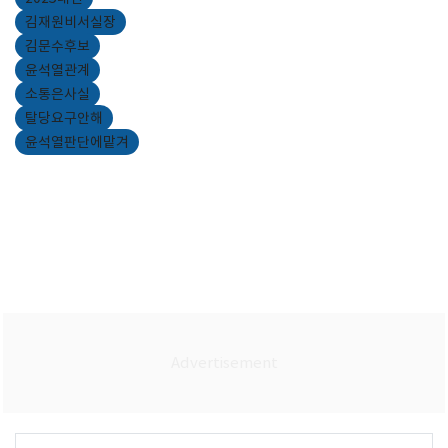
김재원비서실장
김문수후보
윤석열관계
소통은사실
탈당요구안해
윤석열판단에맡겨