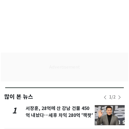
많이 본 뉴스
1
/
2
서장훈, 28억에 산 강남 건물 450
1
억 내놨다…세후 차익 280억 '잭팟'