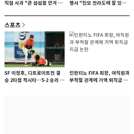
직접 사과 "큰 섭섭함 안겨 미
행서 "친모 전라도에 잘 있
안"
어"…유튜브서 언급
스포츠
SF 이정후, 디트로이트전 결
인판티노 FIFA 회장, 여직원과
승 2타점 적시타…5-2 승리 견
부적절 관계에 거액 퇴직금 지
인
급 논란