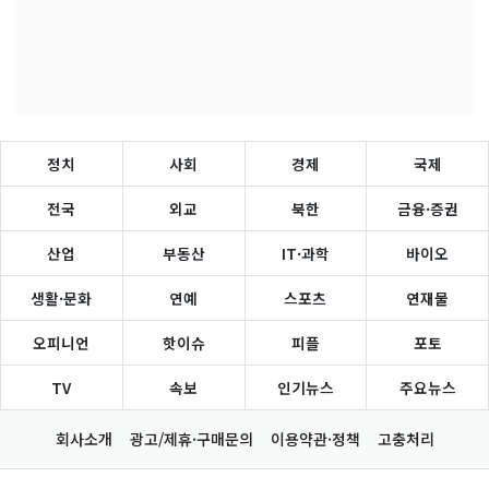
정치
사회
경제
국제
전국
외교
북한
금융·증권
산업
부동산
IT·과학
바이오
생활·문화
연예
스포츠
연재물
오피니언
핫이슈
피플
포토
TV
속보
인기뉴스
주요뉴스
회사소개
광고/제휴·구매문의
이용약관·정책
고충처리