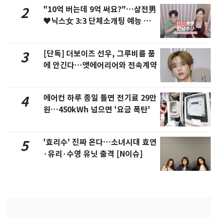
"10억 버는데 9억 써요?"…삼전男
2
♥닉스女 3:3 단체소개팅 예능 화
제
[단독] 더보이즈 선우, 그루비룸 품
3
에 안긴다…앳에어리어와 전속계약
에어컨 하루 종일 틀면 전기료 29만
4
원…450kWh 넘으면 '요금 폭탄'
'효리수' 진짜 온다…소녀시대 효연
5
·유리·수영 유닛 출격 [N이슈]