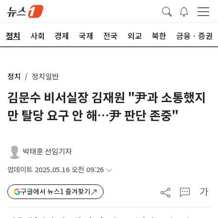
정치
사회
경제
국제
전국
외교
북한
금융ㆍ증권
정치
정치일반
김문수 비서실장 김재원 "尹과 소통했지
만 탈당 요구 안 해…尹 판단 존중"
박태훈 선임기자
업데이트 2025.05.16 오전 09:26
가
구글에서 뉴스1 즐겨찾기