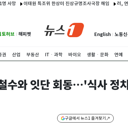
이태원 특조위 한상미 진상규명조사국장 해임
러, 연료난에 
립토허브
해피펫
English
노동신
|
|
증권
산업
부동산
ITㆍ과학
바이오
생활ㆍ문화
연예
철수와 잇단 회동…'식사 정치
구글에서 뉴스1 즐겨찾기