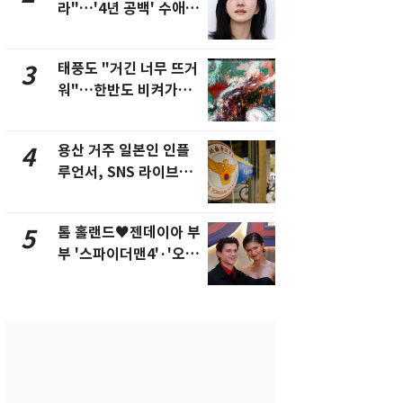
라"…'4년 공백' 수애,
돌파하나…한
SNS 오픈·프로필 공개
폭염[오늘날
화제
태풍도 "거긴 너무 뜨거
[단독]"이번
3
8
워"…한반도 비켜가는
현, 토스역
'돌핀'과 '찬홈'
울 지하철에
새겼다
용산 거주 일본인 인플
SK하이닉스
4
9
루언서, SNS 라이브방
켓 하한가…
송 도중 사망
에 시초가 
톰 홀랜드♥젠데이아 부
"캐리비안 
5
10
부 '스파이더맨4'·'오디
의실에 남자
세이'로 극장 장악
요"…경찰 