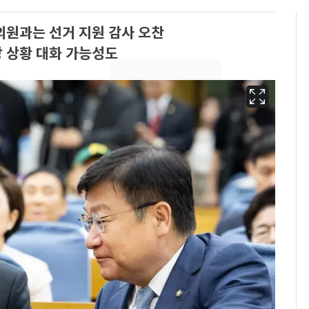
의원과는 선거 지원 감사 오찬
당 상황 대화 가능성도
삼성전자·SK하이닉스
6
"주주 환원 의미 있게
확대할 것" 약속
펄펄 끓는 서울, 40도
7