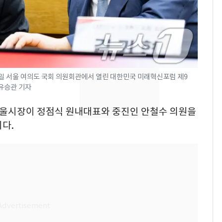
돌파하나…한낮 39도
폭염[오늘날씨]
[단독]"이번 역은 신논
8
현, 토스역입니다"…서
울 지하철에 토스 이름
새겼다
일 서울 여의도 국회 의원회관에서 열린 대한민국 미래혁신포럼 제9
SK하이닉스 또 프리마
9
 유승관 기자
켓 하한가…달랑 11주
에 시초가 소동
 서울시장이 정점식 원내대표와 중진인 안철수 의원을
다.
"캐리비안 베이 여자 탈
10
의실에 남자가 있어
요"…경찰 수사