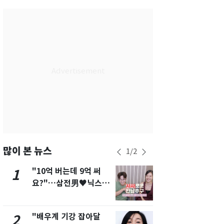
서울
31
℃
부산
27
℃
대구
29
℃
인천
29
℃
광주
27
℃
대전
28
℃
울산
26
℃
강릉
25
℃
많이 본 뉴스
1
/
2
제주
27
℃
"10억 버는데 9억 써
삼성전자·S
1
6
요?"…삼전男♥닉스女
"주주 환원 
3:3 단체소개팅 예능 화
확대할 것" 
제
"배우계 기강 잡아달
펄펄 끓는 서
2
7