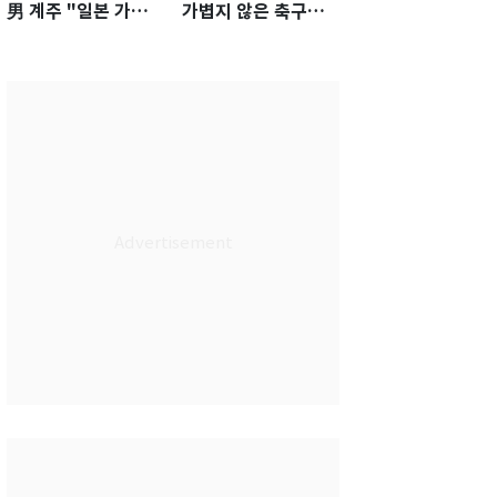
男 계주 "일본 가뿐히
가볍지 않은 축구대
넘고 AG 金 따겠다"
표팀 '임시 감독' 무게