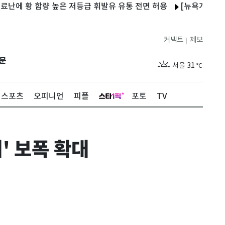
황 함량 높은 저등급 휘발유 유통 전면 허용
[뉴욕개장] 기술주 약
커넥트
제보
|
제주
27
℃
문
서울
31
℃
부산
27
℃
스포츠
오피니언
피플
포토
TV
대구
29
℃
인천
29
℃
' 보폭 확대
광주
27
℃
대전
28
℃
울산
26
℃
강릉
25
℃
제주
27
℃