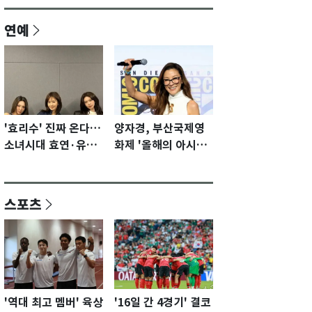
연예
'효리수' 진짜 온다…
양자경, 부산국제영
소녀시대 효연·유리·
화제 '올해의 아시아
수영 유닛 출격 [N이
영화인상' 수상…15
슈]
년만에 부산 온다
스포츠
'역대 최고 멤버' 육상
'16일 간 4경기' 결코