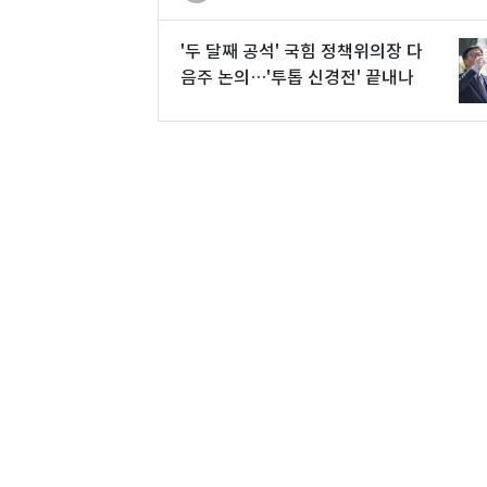
'두 달째 공석' 국힘 정책위의장 다
음주 논의…'투톱 신경전' 끝내나