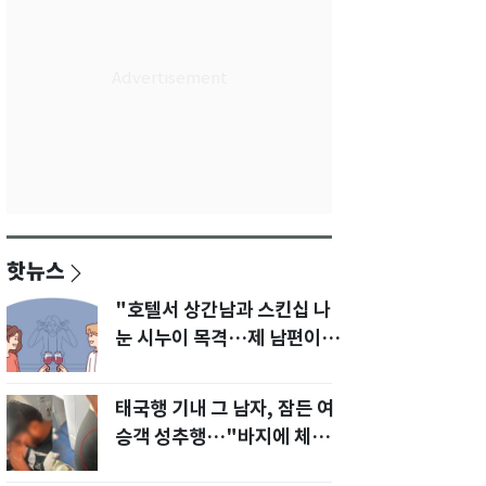
핫뉴스
"호텔서 상간남과 스킨십 나
눈 시누이 목격…제 남편이
입 다물라 하네요"
태국행 기내 그 남자, 잠든 여
승객 성추행…"바지에 체액
까지 묻었다"