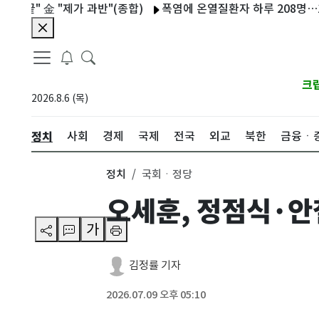
金 "제가 과반"(종합)
폭염에 온열질환자 하루 208명…1명 사망
크
2026.8.6 (목)
정치
사회
경제
국제
전국
외교
북한
금융ㆍ
정치
국회ㆍ정당
오세훈, 정점식·안
가
김정률 기자
2026.07.09 오후 05:10