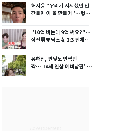
허지웅 "우리가 지지했던 인
간들이 이 꼴 만들어"…형소
법 개정안에 발끈
"10억 버는데 9억 써요?"…
삼전男♥닉스女 3:3 단체소
개팅 예능 화제
유하진, 민낯도 반짝반
짝…'14세 연상 예비남편' 강
균성이 반한 청순 미모