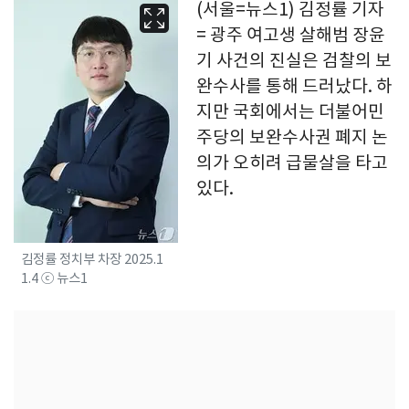
(서울=뉴스1) 김정률 기자
= 광주 여고생 살해범 장윤
기 사건의 진실은 검찰의 보
완수사를 통해 드러났다. 하
지만 국회에서는 더불어민
주당의 보완수사권 폐지 논
의가 오히려 급물살을 타고
있다.
김정률 정치부 차장 2025.1
1.4 ⓒ 뉴스1