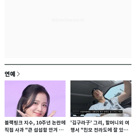
연예
블랙핑크 지수, 10주년 논란에
'김구라子' 그리, 할머니외 여
직접 사과 "큰 섭섭함 안겨 미
행서 "친모 전라도에 잘 있