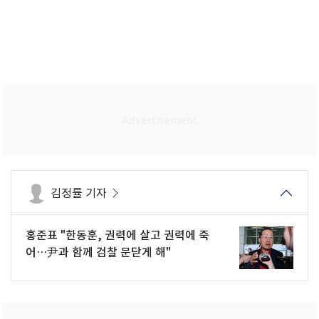
김정률 기자
홍준표 "한동훈, 권력에 살고 권력에 죽
어…尹과 함께 검찰 문닫게 해"