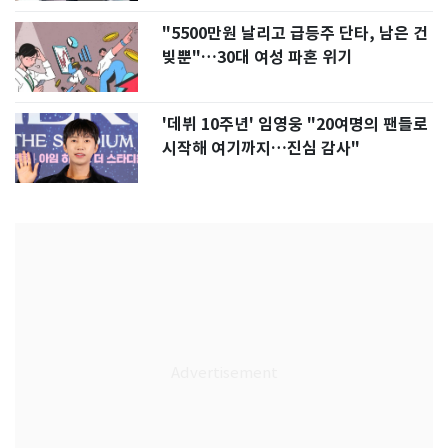
"5500만원 날리고 급등주 단타, 남은 건
빚뿐"…30대 여성 파혼 위기
'데뷔 10주년' 임영웅 "20여명의 팬들로
시작해 여기까지…진심 감사"