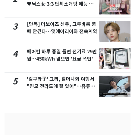
♥닉스女 3:3 단체소개팅 예능 화
제
[단독] 더보이즈 선우, 그루비룸 품
3
에 안긴다…앳에어리어와 전속계약
에어컨 하루 종일 틀면 전기료 29만
4
원…450kWh 넘으면 '요금 폭탄'
'김구라子' 그리, 할머니외 여행서
5
"친모 전라도에 잘 있어"…유튜브
서 언급