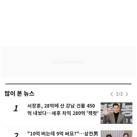
많이 본 뉴스
1
/
2
서장훈, 28억에 산 강남 건물 450
1
억 내놨다…세후 차익 280억 '잭팟'
"10억 버는데 9억 써요?"…삼전男
2