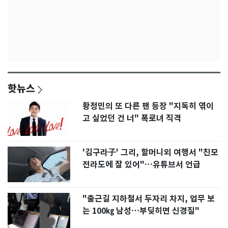
핫뉴스
황정민의 또 다른 팬 등장 "지독히 엮이
고 싶었던 건 너" 폭로녀 직격
'김구라子' 그리, 할머니외 여행서 "친모
전라도에 잘 있어"…유튜브서 언급
"출근길 지하철서 두자리 차지, 업무 보
는 100㎏ 남성…부딪히면 신경질"