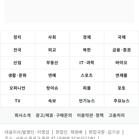
정치
사회
경제
국제
전국
외교
북한
금융·증권
산업
부동산
IT·과학
바이오
생활·문화
연예
스포츠
연재물
오피니언
핫이슈
피플
포토
TV
속보
인기뉴스
주요뉴스
회사소개
광고/제휴·구매문의
이용약관·정책
고충처리
대표이사/발행인 : 이영섭
|
편집인 : 채원배
|
편집국장 : 김기성
|
주소 : 서울시 종로구 종로 47 (공평동,SC빌딩17층)
|