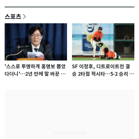
안"
어"…유튜브서 언급
스포츠
'스스로 투명하게 홍명보 뽑았
SF 이정후, 디트로이트전 결
다더니'…2년 만에 말 바꾼 이
승 2타점 적시타…5-2 승리 견
임생
인