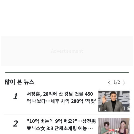
많이 본 뉴스
1
/
2
서장훈, 28억에 산 강남 건물 450
1
억 내놨다…세후 차익 280억 '잭팟'
"10억 버는데 9억 써요?"…삼전男
2
♥닉스女 3:3 단체소개팅 예능 화