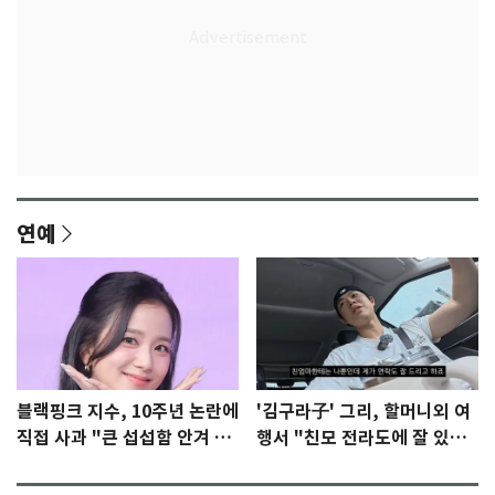
연예
블랙핑크 지수, 10주년 논란에
'김구라子' 그리, 할머니외 여
직접 사과 "큰 섭섭함 안겨 미
행서 "친모 전라도에 잘 있
안"
어"…유튜브서 언급