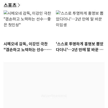
스포츠
시메오네 감독, 이강인 극찬
'스스로 투명하게 홍명보 뽑았
"겸손하고 노력하는 선수…좋
다더니'…2년 만에 말 바꾼 이
은 첫인상"
임생