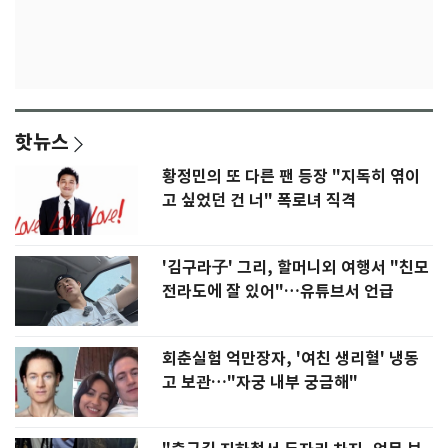
핫뉴스
황정민의 또 다른 팬 등장 "지독히 엮이
고 싶었던 건 너" 폭로녀 직격
'김구라子' 그리, 할머니외 여행서 "친모
전라도에 잘 있어"…유튜브서 언급
회춘실험 억만장자, '여친 생리혈' 냉동
고 보관…"자궁 내부 궁금해"