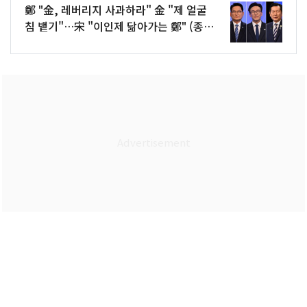
鄭 "金, 레버리지 사과하라" 金 "제 얼굴
침 뱉기"…宋 "이인제 닮아가는 鄭" (종
합)