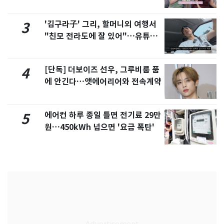
제
'김구라子' 그리, 할머니외 여행서
3
"친모 전라도에 잘 있어"…유튜브
서 언급
[단독] 더보이즈 선우, 그루비룸 품
4
에 안긴다…앳에어리어와 전속계약
에어컨 하루 종일 틀면 전기료 29만
5
원…450kWh 넘으면 '요금 폭탄'