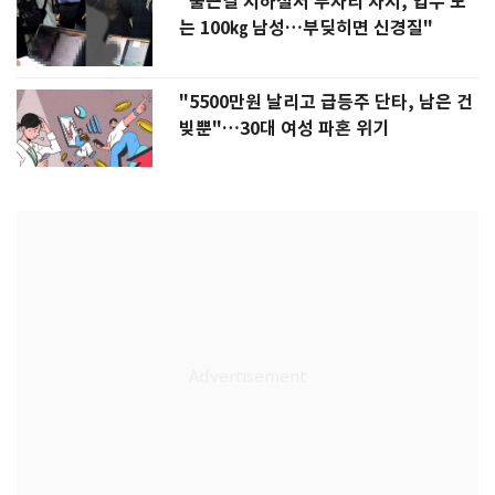
"출근길 지하철서 두자리 차지, 업무 보
는 100㎏ 남성…부딪히면 신경질"
"5500만원 날리고 급등주 단타, 남은 건
빚뿐"…30대 여성 파혼 위기