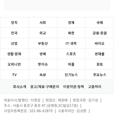
정치
사회
경제
국제
전국
외교
북한
금융·증권
산업
부동산
IT·과학
바이오
생활·문화
연예
스포츠
연재물
오피니언
핫이슈
피플
포토
TV
속보
인기뉴스
주요뉴스
회사소개
광고/제휴·구매문의
이용약관·정책
고충처리
대표이사/발행인 : 이영섭
|
편집인 : 채원배
|
편집국장 : 김기성
|
주소 : 서울시 종로구 종로 47 (공평동,SC빌딩17층)
|
사업자등록번호 : 101-86-62870
|
고충처리인 : 김성환
|