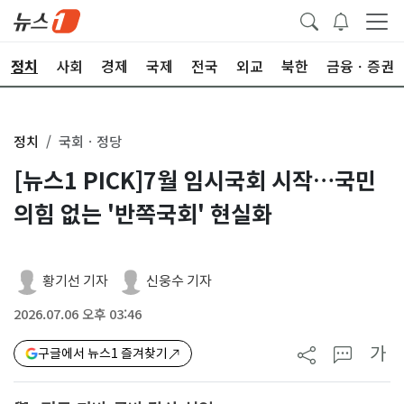
정치
사회
경제
국제
전국
외교
북한
금융ㆍ증권
정치
국회ㆍ정당
[뉴스1 PICK]7월 임시국회 시작…국민
의힘 없는 '반쪽국회' 현실화
황기선 기자
신웅수 기자
2026.07.06 오후 03:46
가
구글에서 뉴스1 즐겨찾기