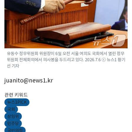
유동수 정무위원회 위원장이 6일 오전 서울 여의도 국회에서 열린 정무
위원회 전체회의에서 의사봉을 두드리고 있다. 2026.7.6 ⓒ 뉴스1 황기
선 기자
juanito@news1.kr
관련 키워드
뉴스1PICK
국회
상임위
민주당
국민의힘