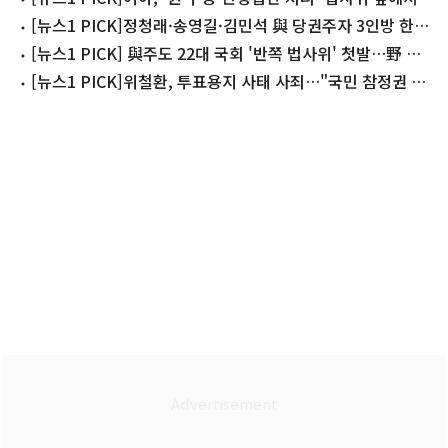
대치 격화
[뉴스1 PICK]정청래·송영길·김민석 與 당권주자 3인방 한
자리에
[뉴스1 PICK] 與주도 22대 국회 '반쪽 법사위' 첫발…野 불
참
[뉴스1 PICK]위철환, 투표용지 사태 사죄…"국민 참정권 기
본책무 미흡"