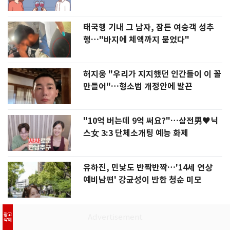
태국행 기내 그 남자, 잠든 여승객 성추
행…"바지에 체액까지 묻었다"
허지웅 "우리가 지지했던 인간들이 이 꼴
만들어"…형소법 개정안에 발끈
"10억 버는데 9억 써요?"…삼전男♥닉
스女 3:3 단체소개팅 예능 화제
유하진, 민낯도 반짝반짝…'14세 연상
예비남편' 강균성이 반한 청순 미모
광고
삭제