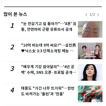
많이 본 뉴스
1
/
2
"눈 안감기고 입 돌아가"…'8혼' 유
1
퉁, 안면마비 근황 유튜브서 공개
"10억 버는데 9억 써요?"…삼전男
2
♥닉스女 3:3 단체소개팅 예능 화
제
"배우계 기강 잡아달라"…'4년 공
3
백' 수애, SNS 오픈·프로필 공개
화제
태풍도 "거긴 너무 뜨거워"…한반
4
도 비켜가는 '돌핀'과 '찬홈'