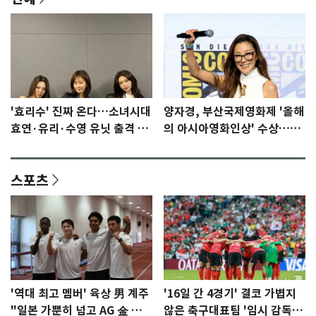
'효리수' 진짜 온다…소녀시대
양자경, 부산국제영화제 '올해
효연·유리·수영 유닛 출격 [N
의 아시아영화인상' 수상…15
이슈]
년만에 부산 온다
스포츠
'역대 최고 멤버' 육상 男 계주
'16일 간 4경기' 결코 가볍지
"일본 가뿐히 넘고 AG 金 따겠
않은 축구대표팀 '임시 감독'