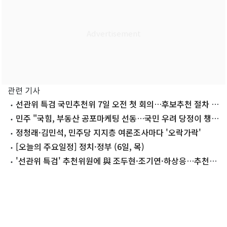
관련 기사
선관위 특검 국민추천위 7일 오전 첫 회의…후보추천 절차 착
수
민주 "국힘, 부동산 공포마케팅 선동…국민 우려 당정이 챙길
것"
정청래·김민석, 민주당 지지층 여론조사마다 '오락가락'
[오늘의 주요일정] 정치·정부 (6일, 목)
'선관위 특검' 추천위원에 與 조두현·조기연·하상응…추천
위 구성 완료(종합)