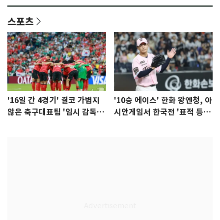
스포츠
'16일 간 4경기' 결코 가볍지
'10승 에이스' 한화 왕옌청, 아
않은 축구대표팀 '임시 감독'
시안게임서 한국전 '표적 등
무게
판' 가능성