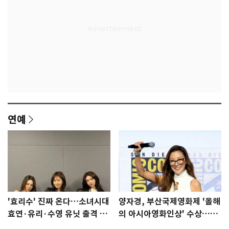
연예
'효리수' 진짜 온다…소녀시대
양자경, 부산국제영화제 '올해
효연·유리·수영 유닛 출격 [N
의 아시아영화인상' 수상…15
이슈]
년만에 부산 온다