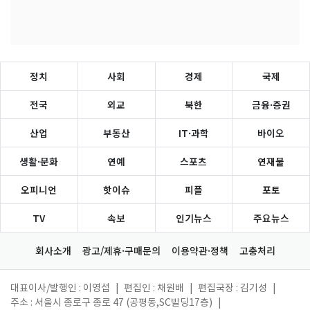
정치
사회
경제
국제
전국
외교
북한
금융·증권
산업
부동산
IT·과학
바이오
생활·문화
연예
스포츠
연재물
오피니언
핫이슈
피플
포토
TV
속보
인기뉴스
주요뉴스
회사소개
광고/제휴·구매문의
이용약관·정책
고충처리
대표이사/발행인 : 이영섭
|
편집인 : 채원배
|
편집국장 : 김기성
|
주소 : 서울시 종로구 종로 47 (공평동,SC빌딩17층)
|