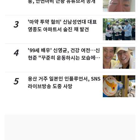
퉁, 안면마비 근황 유튜브서 공개
'마약 투약 혐의' 신남성연대 대표
3
영종도 아파트서 숨진 채 발견
'99세 배우' 신영균, 건강 여전…신
4
현준 "꾸준히 운동하시는 모습에 큰
자극"
용산 거주 일본인 인플루언서, SNS
5
라이브방송 도중 사망