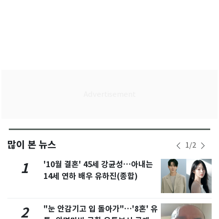
많이 본 뉴스
1
/
2
'10월 결혼' 45세 강균성…아내는
1
14세 연하 배우 유하진(종합)
"눈 안감기고 입 돌아가"…'8혼' 유
2