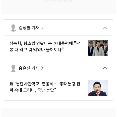
김정률 기자
장동혁, 형소법 안봤다는 李대통령에 "짬
뽕 다 먹고 뭐 먹었나 물어보나"
홍유진 기자
野 '통합사관학교' 총공세…"李대통령 진
짜 속내 드러나, 국방 농단"