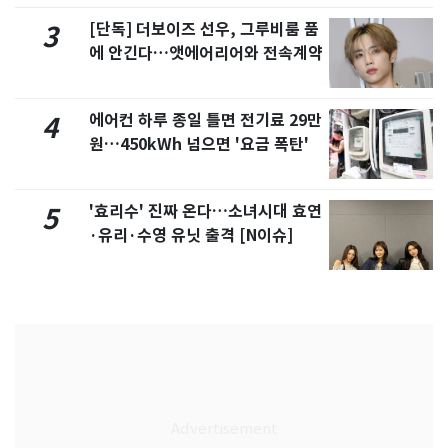
[단독] 더보이즈 선우, 그루비룸 품
3
에 안긴다…앳에어리어와 전속계약
에어컨 하루 종일 틀면 전기료 29만
4
원…450kWh 넘으면 '요금 폭탄'
'효리수' 진짜 온다…소녀시대 효연
5
·유리·수영 유닛 출격 [N이슈]