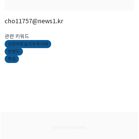
cho11757@news1.kr
관련 키워드
선관위투표지부족사태
한병도
특검