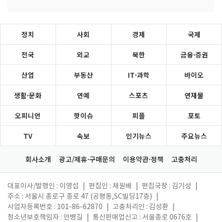
정치
사회
경제
국제
전국
외교
북한
금융·증권
산업
부동산
IT·과학
바이오
생활·문화
연예
스포츠
연재물
오피니언
핫이슈
피플
포토
TV
속보
인기뉴스
주요뉴스
회사소개
광고/제휴·구매문의
이용약관·정책
고충처리
대표이사/발행인 : 이영섭
|
편집인 : 채원배
|
편집국장 : 김기성
|
주소 : 서울시 종로구 종로 47 (공평동,SC빌딩17층)
|
사업자등록번호 : 101-86-62870
|
고충처리인 : 김성환
|
청소년보호책임자 : 안병길
|
통신판매업신고 : 서울종로 0676호
|