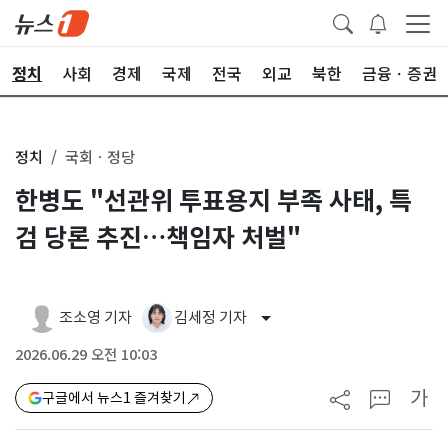
정치
사회
경제
국제
전국
외교
북한
금융ㆍ증권
정치
국회ㆍ정당
한병도 "선관위 투표용지 부족 사태, 특
검 당론 추진…책임자 처벌"
조소영 기자
김세정 기자
2026.06.29 오전 10:03
가
구글에서 뉴스1 즐겨찾기