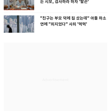
는 시모, 검사하라 하자 '발끈'
"친구는 부모 덕에 집 샀는데" 아들 하소
연에 "죄지었다" 사죄 '먹먹'