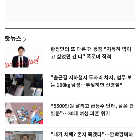
핫뉴스
황정민의 또 다른 팬 등장 "지독히 엮이
고 싶었던 건 너" 폭로녀 직격
"출근길 지하철서 두자리 차지, 업무 보
는 100㎏ 남성…부딪히면 신경질"
"5500만원 날리고 급등주 단타, 남은 건
빚뿐"…30대 여성 파혼 위기
"내가 치매? 혼자 죽겠다"…깜빡깜빡하