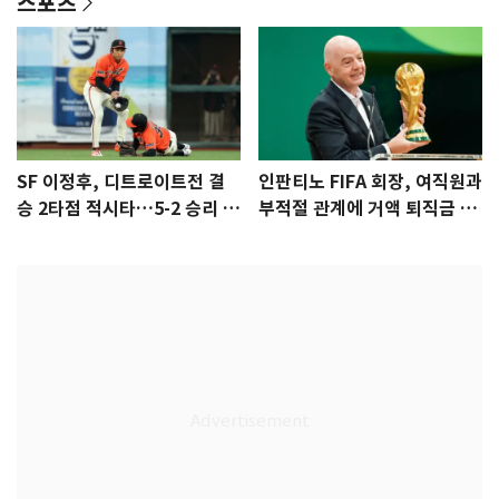
스포츠
SF 이정후, 디트로이트전 결
인판티노 FIFA 회장, 여직원과
승 2타점 적시타…5-2 승리 견
부적절 관계에 거액 퇴직금 지
인
급 논란