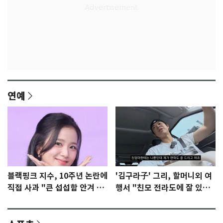
연예
블랙핑크 지수, 10주년 논란에
'김구라子' 그리, 할머니외 여
직접 사과 "큰 섭섭함 안겨 미
행서 "친모 전라도에 잘 있
안"
어"…유튜브서 언급