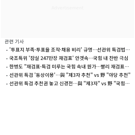
관련 기사
'투표지 부족·투표율 조작·채용 비리' 규명…선관위 특검법
국회 통과
국조특위 '잠실 247만장 재검표' 안갯속…국힘 내 찬반 극심
한병도 "재검표·특검 미루는 국힘 속내 뭔가…빨리 재검표부
터"
선관위 특검 '동상이몽'…與 "제3자 추천" vs 野 "야당 추천"
선관위 특검 추천권 놓고 신경전…與 "제3자" vs 野 "국힘
추천"(종합)