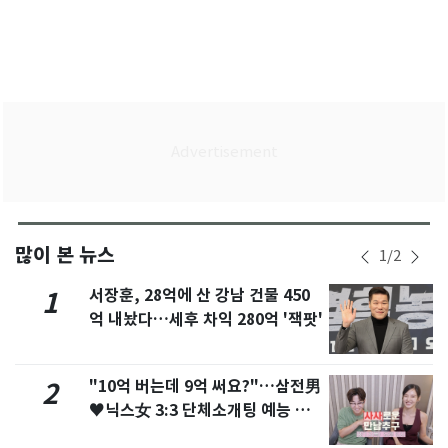
많이 본 뉴스
1
/
2
서장훈, 28억에 산 강남 건물 450
1
억 내놨다…세후 차익 280억 '잭팟'
"10억 버는데 9억 써요?"…삼전男
2
♥닉스女 3:3 단체소개팅 예능 화
제