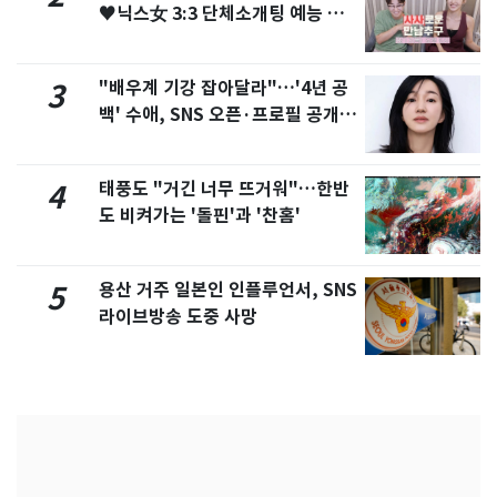
♥닉스女 3:3 단체소개팅 예능 화
제
"배우계 기강 잡아달라"…'4년 공
3
백' 수애, SNS 오픈·프로필 공개
화제
태풍도 "거긴 너무 뜨거워"…한반
4
도 비켜가는 '돌핀'과 '찬홈'
용산 거주 일본인 인플루언서, SNS
5
라이브방송 도중 사망