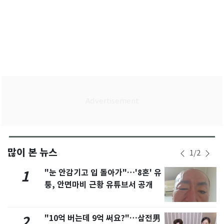
많이 본 뉴스
1
/
2
"눈 안감기고 입 돌아가"…'8혼' 유
1
퉁, 안면마비 근황 유튜브서 공개
"10억 버는데 9억 써요?"…삼전男
2