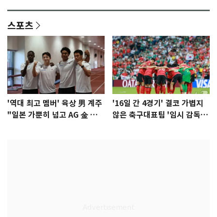
이슈]
년만에 부산 온다
스포츠
'역대 최고 멤버' 육상 男 계주
'16일 간 4경기' 결코 가볍지
"일본 가뿐히 넘고 AG 金 따겠
않은 축구대표팀 '임시 감독'
다"
무게