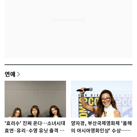
연예
'효리수' 진짜 온다…소녀시대
양자경, 부산국제영화제 '올해
효연·유리·수영 유닛 출격 [N
의 아시아영화인상' 수상…15