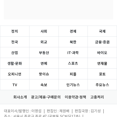
정치
사회
경제
국제
전국
외교
북한
금융·증권
산업
부동산
IT·과학
바이오
생활·문화
연예
스포츠
연재물
오피니언
핫이슈
피플
포토
TV
속보
인기뉴스
주요뉴스
회사소개
광고/제휴·구매문의
이용약관·정책
고충처리
대표이사/발행인 : 이영섭
|
편집인 : 채원배
|
편집국장 : 김기성
|
주소 : 서울시 종로구 종로 47 (공평동,SC빌딩17층)
|