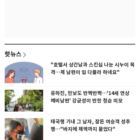
핫뉴스
"호텔서 상간남과 스킨십 나눈 시누이 목
격…제 남편이 입 다물라 하네요"
유하진, 민낯도 반짝반짝…'14세 연상
예비남편' 강균성이 반한 청순 미모
태국행 기내 그 남자, 잠든 여승객 성추
행…"바지에 체액까지 묻었다"