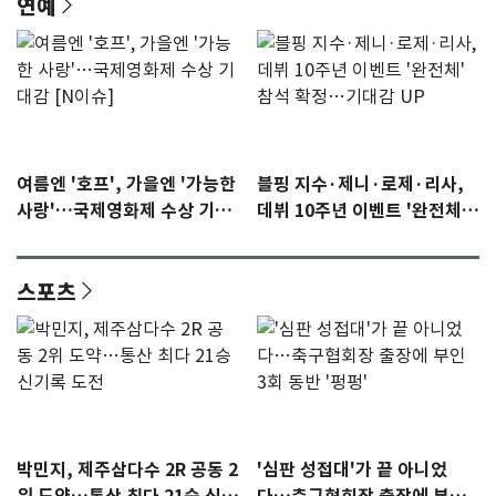
연예
여름엔 '호프', 가을엔 '가능한
블핑 지수·제니·로제·리사,
사랑'…국제영화제 수상 기대
데뷔 10주년 이벤트 '완전체'
감 [N이슈]
참석 확정…기대감 UP
스포츠
박민지, 제주삼다수 2R 공동 2
'심판 성접대'가 끝 아니었