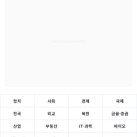
정치
사회
경제
국제
전국
외교
북한
금융·증권
산업
부동산
IT·과학
바이오