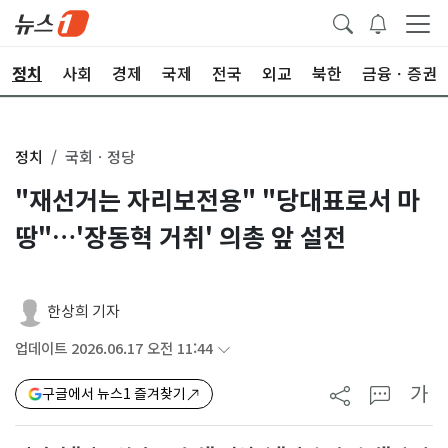
정치
사회
경제
국제
전국
외교
북한
금융ㆍ증권
정치
국회ㆍ정당
"재선거는 자리보전용" "당대표로서 마
땅"…'장동혁 거취' 의총 앞 설전
한상희 기자
업데이트 2026.06.17 오전 11:44
가
구글에서 뉴스1 즐겨찾기