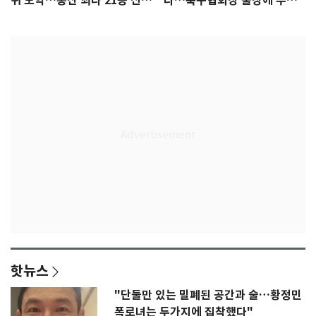
위 도약…통산 최다 21승 신기
다…축구협회장 출장에 부인
록 도전
3회 동반 '펑펑'
핫뉴스
"단둘만 있는 밀폐된 공간과 술…황정민
폭로녀는 두가지에 집착했다"