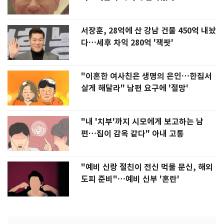
서장훈, 28억에 산 강남 건물 450억 내놨
다…세후 차익 280억 '잭팟'
"이혼한 여사친은 생명의 은인…한집서
살게 해달라" 남편 요구에 '절망'
"내 '치부'까지 시모에게 보고하는 남
편…집이 감옥 같다" 아내 고통
"예비 신랑 절친이 전신 먹물 문신, 해외
도피 준비"…예비 신부 '혼란'