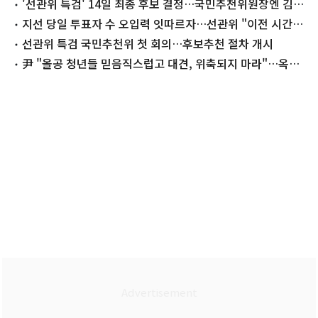
없어"
'선관위 특검' 14일 최종 후보 결정…국민추천위원장엔 김용
관
지선 당일 투표자 수 오입력 잇따르자…선관위 "이전 시간대
수정 불가"
선관위 특검 국민추천위 첫 회의…후보추천 절차 개시
尹 "올공 청년들 믿음직스럽고 대견, 위축되지 마라"…옥중
메시지