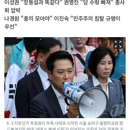
이성권 "장동설과 똑같다" 권영진 "당 수렁 빠져" 총사
퇴 압박
나경원 "총의 모아야" 이진숙 "민주주의 침탈 규명이
우선"
6·3 지방선거 투표용지 부족 사태로 시작한 서울 송파구 올림픽공원 핸
드볼경기장 일대 ‘개표소 봉쇄 시위’가 이어지는 가운데 16일 장동혁 국