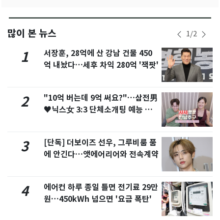
많이 본 뉴스
1
/
2
서장훈, 28억에 산 강남 건물 450
1
억 내놨다…세후 차익 280억 '잭팟'
"10억 버는데 9억 써요?"…삼전男
2
♥닉스女 3:3 단체소개팅 예능 화
제
[단독] 더보이즈 선우, 그루비룸 품
3
에 안긴다…앳에어리어와 전속계약
에어컨 하루 종일 틀면 전기료 29만
4
원…450kWh 넘으면 '요금 폭탄'