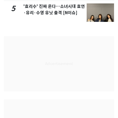
'효리수' 진짜 온다…소녀시대 효연
5
·유리·수영 유닛 출격 [N이슈]