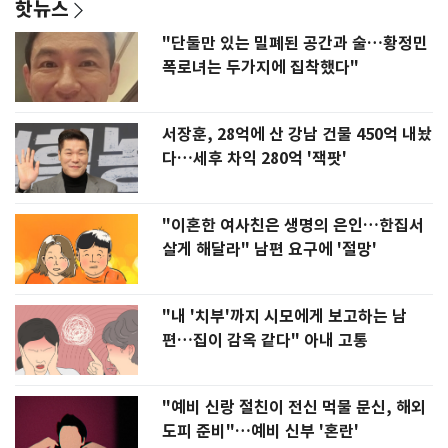
핫뉴스
"단둘만 있는 밀폐된 공간과 술…황정민
폭로녀는 두가지에 집착했다"
서장훈, 28억에 산 강남 건물 450억 내놨
다…세후 차익 280억 '잭팟'
"이혼한 여사친은 생명의 은인…한집서
살게 해달라" 남편 요구에 '절망'
"내 '치부'까지 시모에게 보고하는 남
편…집이 감옥 같다" 아내 고통
"예비 신랑 절친이 전신 먹물 문신, 해외
도피 준비"…예비 신부 '혼란'