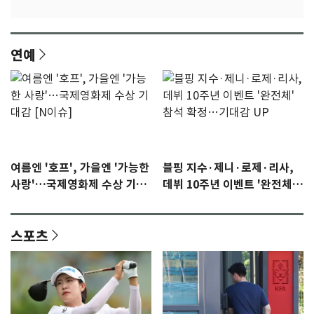
연예
여름엔 '호프', 가을엔 '가능한
블핑 지수·제니·로제·리사,
사랑'…국제영화제 수상 기대
데뷔 10주년 이벤트 '완전체'
감 [N이슈]
참석 확정…기대감 UP
스포츠