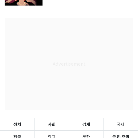
정치
사회
경제
국제
전국
외교
북한
금융·증권