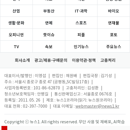
산업
부동산
IT·과학
바이오
생활·문화
연예
스포츠
연재물
오피니언
핫이슈
피플
포토
TV
속보
인기뉴스
주요뉴스
회사소개
광고/제휴·구매문의
이용약관·정책
고충처리
대표이사/발행인 : 이영섭
|
편집인 : 채원배
|
편집국장 : 김기성
|
주소 : 서울시 종로구 종로 47 (공평동,SC빌딩17층)
|
사업자등록번호 : 101-86-62870
|
고충처리인 : 김성환
|
청소년보호책임자 : 안병길
|
통신판매업신고 : 서울종로 0676호
|
등록일 : 2011. 05. 26
|
제호 : 뉴스1코리아(읽기: 뉴스원코리아)
|
대표 전화 : 02-397-7000
|
대표 이메일 :
webmaster@news1.kr
Copyright ⓒ 뉴스1. All rights reserved. 무단 사용 및 재배포, AI학습
활용 금지.