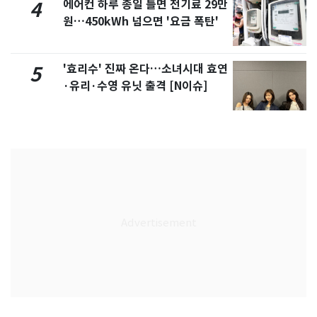
에어컨 하루 종일 틀면 전기료 29만
4
원…450kWh 넘으면 '요금 폭탄'
'효리수' 진짜 온다…소녀시대 효연
5
·유리·수영 유닛 출격 [N이슈]