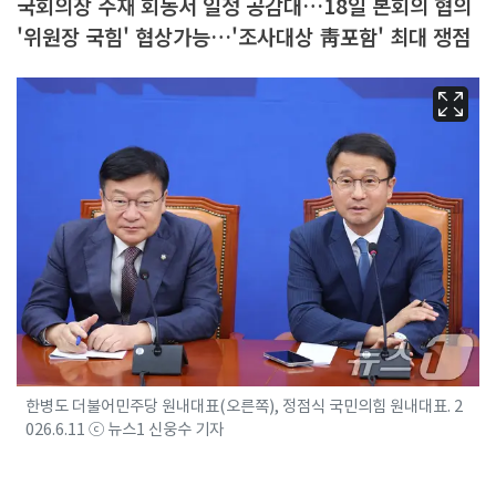
국회의장 주재 회동서 일정 공감대…18일 본회의 협의
'위원장 국힘' 협상가능…'조사대상 靑포함' 최대 쟁점
한병도 더불어민주당 원내대표(오른쪽), 정점식 국민의힘 원내대표. 2
026.6.11 ⓒ 뉴스1 신웅수 기자