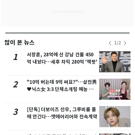
많이 본 뉴스
1
/
2
서장훈, 28억에 산 강남 건물 450
1
억 내놨다…세후 차익 280억 '잭팟'
"10억 버는데 9억 써요?"…삼전男
2
♥닉스女 3:3 단체소개팅 예능 화
제
[단독] 더보이즈 선우, 그루비룸 품
3
에 안긴다…앳에어리어와 전속계약