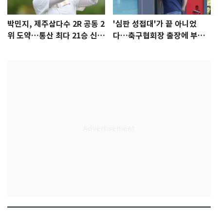
박민지, 제주삼다수 2R 공동 2
'심판 성접대'가 끝 아니었
위 도약…통산 최다 21승 신기
다…축구협회장 출장에 부인
록 도전
3회 동반 '펑펑'