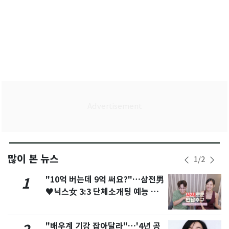
많이 본 뉴스
1
/
2
"10억 버는데 9억 써요?"…삼전男
1
♥닉스女 3:3 단체소개팅 예능 화
제
"배우계 기강 잡아달라"…'4년 공