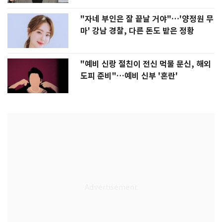
"자네 부인은 잘 끝날 거야"…'양정원 무
마' 강남 경찰, 다른 돈도 받은 정황
"예비 신랑 절친이 전신 먹물 문신, 해외
도피 준비"…예비 신부 '혼란'