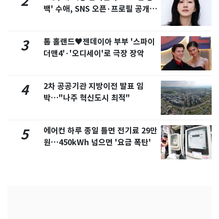
2
백' 수애, SNS 오픈·프로필 공개
화제
톰 홀랜드♥젠데이아 부부 '스파이
3
더맨4'·'오디세이'로 극장 장악
2차 공공기관 지방이전 발표 임
4
박…"나주 혁신도시 최적"
에어컨 하루 종일 틀면 전기료 29만
5
원…450kWh 넘으면 '요금 폭탄'