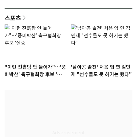
다"
집중"
스포츠
"이런 진흙탕 안 들어가"…'풍
'남아공 졸전' 처음 입 연 김민
비박산' 축구협회장 후보 '실
재 "선수들도 못 하기는 했다"
종'