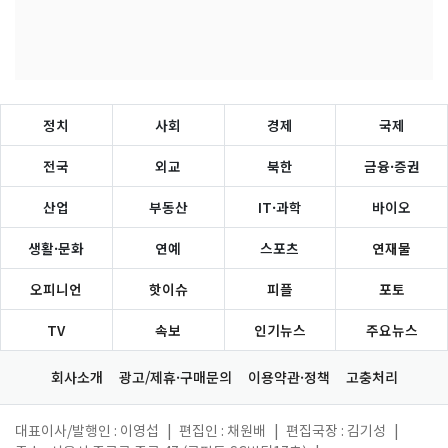
정치
사회
경제
국제
전국
외교
북한
금융·증권
산업
부동산
IT·과학
바이오
생활·문화
연예
스포츠
연재물
오피니언
핫이슈
피플
포토
TV
속보
인기뉴스
주요뉴스
회사소개
광고/제휴·구매문의
이용약관·정책
고충처리
대표이사/발행인 : 이영섭
|
편집인 : 채원배
|
편집국장 : 김기성
|