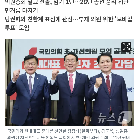
의원총회 열고 선출, 임기 1년…28년 총선 승리 위한
밑거름 다지기
당권파와 친한계 표심에 관심…부재 의원 위한 '모바일
투표' 도입
국민의힘 원내대표 출마를 선언한 정점식(왼쪽부터), 김도읍, 성일종
의원이 지난 9일 서울 여의도 국회에서 초·재선 의원 주최로 열린 원내