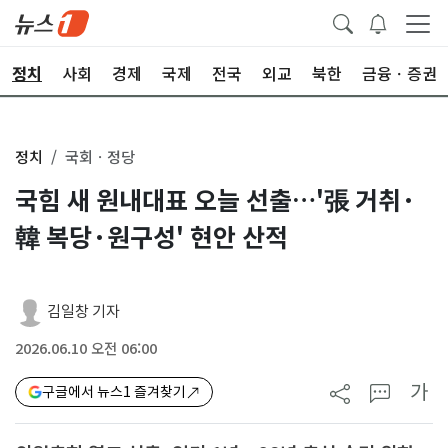
정치
사회
경제
국제
전국
외교
북한
금융ㆍ증권
정치
국회ㆍ정당
국힘 새 원내대표 오늘 선출…'張 거취·
韓 복당·원구성' 현안 산적
김일창 기자
2026.06.10 오전 06:00
가
구글에서 뉴스1 즐겨찾기