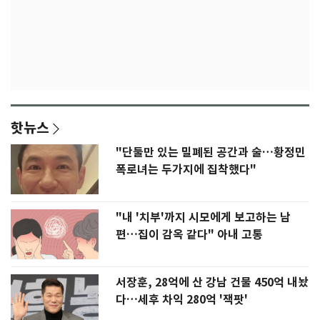
핫뉴스
"단둘만 있는 밀폐된 공간과 술…황정민
폭로녀는 두가지에 집착했다"
"내 '치부'까지 시모에게 보고하는 남
편…집이 감옥 같다" 아내 고통
서장훈, 28억에 산 강남 건물 450억 내놨
다…세후 차익 280억 '잭팟'