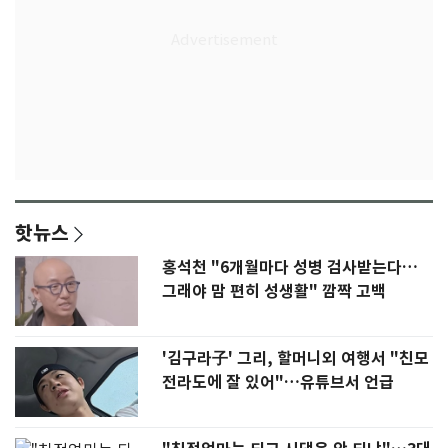
핫뉴스
홍석천 "6개월마다 성병 검사받는다…
그래야 맘 편히 성생활" 깜짝 고백
'김구라子' 그리, 할머니외 여행서 "친모
전라도에 잘 있어"…유튜브서 언급