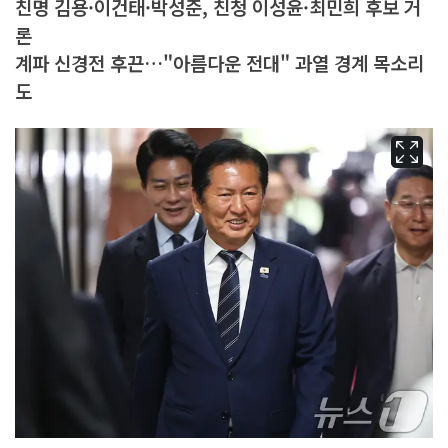
친명 김용·이건태·박성준, 친청 이성윤·최민희 후보 거
론
계파 신경전 후끈…"아름다운 전대" 과열 경계 목소리
도