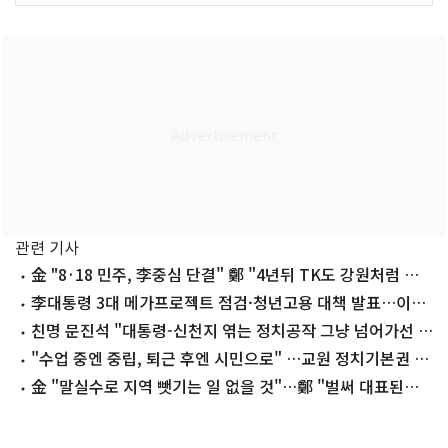
관련 기사
金 "8·18 민주, 李중심 단결" 鄭 "4년뒤 TK도 강원처럼 승
리"(종합)
李대통령 3대 메가프로젝트 점검·청년고용 대책 발표…이번
주(10~16일) 주요 일정
친명 문진석 "대통령-신천지 엮는 정치공작 그냥 넘어가선 안
돼"
"수업 중엔 중립, 퇴근 후엔 시민으로" …교원 정치기본권 입
법 속도
金 "말실수로 지역 뺏기는 일 없을 것"…鄭 "벌써 대표된양
당직 나눠줘"