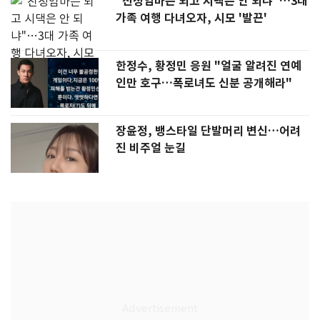
"친정엄마는 되고 시댁은 안 되냐"…3대
가족 여행 다녀오자, 시모 '발끈'
한정수, 황정민 응원 "얼굴 알려진 연예
인만 호구…폭로녀도 신분 공개해라"
장윤정, 뱅스타일 단발머리 변신…어려
진 비주얼 눈길