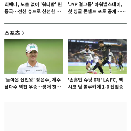
최예나, 노출 없이 '워터밤' 퀸
'JYP 걸그룹' 아워벌스데이,
등극…전신 슈트로 신선한 충
첫 싱글 콘셉트 포토 공개…청
격 [N샷]
량·키치
스포츠
'돌아온 신인왕' 장은수, 제주
'손흥민 슈팅 0개' LA FC, 멕
삼다수 역전 우승…생애 첫승
시코 팀 톨루카에 1-0 진땀승
감격