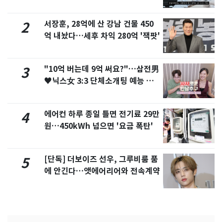
서 언급
서장훈, 28억에 산 강남 건물 450
2
억 내놨다…세후 차익 280억 '잭팟'
"10억 버는데 9억 써요?"…삼전男
3
♥닉스女 3:3 단체소개팅 예능 화
제
에어컨 하루 종일 틀면 전기료 29만
4
원…450kWh 넘으면 '요금 폭탄'
[단독] 더보이즈 선우, 그루비룸 품
5
에 안긴다…앳에어리어와 전속계약