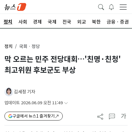
정치
사회
경제
국제
전국
외교
북한
금융ㆍ증권
정치
국회ㆍ정당
막 오르는 민주 전당대회…'친명·친청'
최고위원 후보군도 부상
김세정 기자
업데이트 2026.06.09 오전 11:49
가
구글에서 뉴스1 즐겨찾기