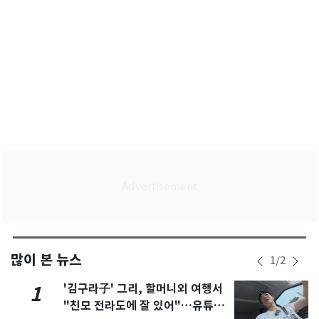
많이 본 뉴스
1
/
2
'김구라子' 그리, 할머니외 여행서
1
"친모 전라도에 잘 있어"…유튜브