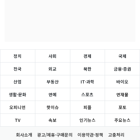
정치
사회
경제
국제
전국
외교
북한
금융·증권
산업
부동산
IT·과학
바이오
생활·문화
연예
스포츠
연재물
오피니언
핫이슈
피플
포토
TV
속보
인기뉴스
주요뉴스
회사소개
광고/제휴·구매문의
이용약관·정책
고충처리