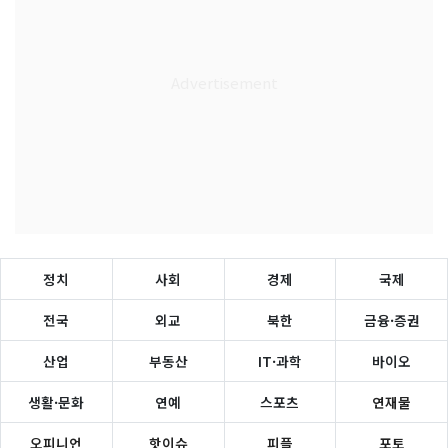
정치
사회
경제
국제
전국
외교
북한
금융·증권
산업
부동산
IT·과학
바이오
생활·문화
연예
스포츠
연재물
오피니언
핫이슈
피플
포토