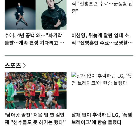
수애, 4년 공백 왜…"차기작
이신영, 뒤늦게 알린 입대 소
불발…계속 편성 기다리고 있
식 "신병훈련 수료…군생활
다"
집중"
스포츠
'남아공 졸전' 처음 입 연 김민
날개 없이 추락하던 LG, '폭염
재 "선수들도 못 하기는 했다"
브레이크'에 한숨 돌렸다