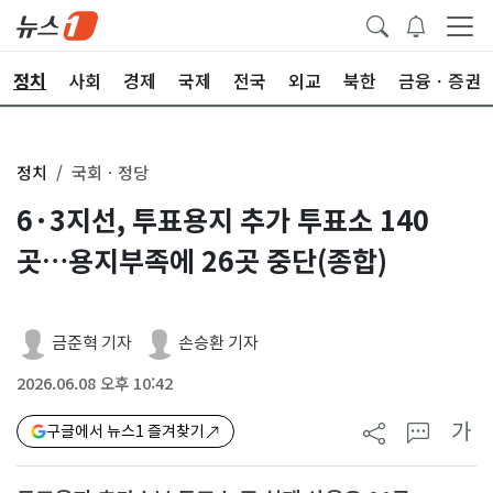
정치
사회
경제
국제
전국
외교
북한
금융ㆍ증권
정치
국회ㆍ정당
6·3지선, 투표용지 추가 투표소 140
곳…용지부족에 26곳 중단(종합)
금준혁 기자
손승환 기자
2026.06.08 오후 10:42
가
구글에서 뉴스1 즐겨찾기