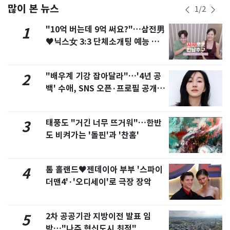
많이 본 뉴스
1
/
2
"10억 버는데 9억 써요?"…삼전男
1
♥닉스女 3:3 단체소개팅 예능 화
제
"배우계 기강 잡아달라"…'4년 공
2
백' 수애, SNS 오픈·프로필 공개
화제
태풍도 "거긴 너무 뜨거워"…한반
3
도 비켜가는 '돌핀'과 '찬홈'
톰 홀랜드♥젠데이아 부부 '스파이
4
더맨4'·'오디세이'로 극장 장악
2차 공공기관 지방이전 발표 임
5
박…"나주 혁신도시 최적"