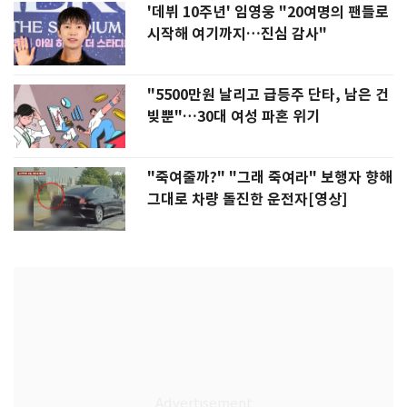
'데뷔 10주년' 임영웅 "20여명의 팬들로
시작해 여기까지…진심 감사"
"5500만원 날리고 급등주 단타, 남은 건
빚뿐"…30대 여성 파혼 위기
"죽여줄까?" "그래 죽여라" 보행자 향해
그대로 차량 돌진한 운전자[영상]