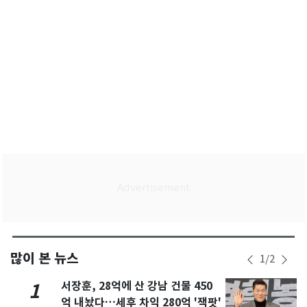
많이 본 뉴스
1
/
2
서장훈, 28억에 산 강남 건물 450
1
억 내놨다…세후 차익 280억 '잭팟'