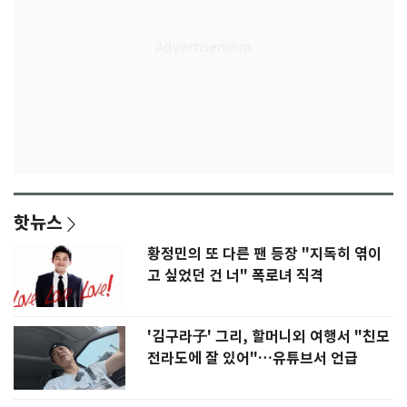
핫뉴스
황정민의 또 다른 팬 등장 "지독히 엮이
고 싶었던 건 너" 폭로녀 직격
'김구라子' 그리, 할머니외 여행서 "친모
전라도에 잘 있어"…유튜브서 언급