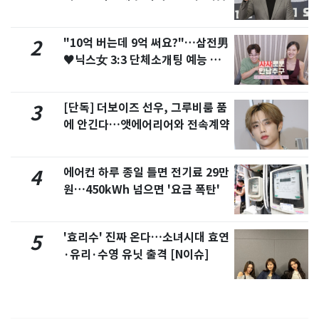
"10억 버는데 9억 써요?"…삼전男
2
♥닉스女 3:3 단체소개팅 예능 화
제
[단독] 더보이즈 선우, 그루비룸 품
3
에 안긴다…앳에어리어와 전속계약
에어컨 하루 종일 틀면 전기료 29만
4
원…450kWh 넘으면 '요금 폭탄'
'효리수' 진짜 온다…소녀시대 효연
5
·유리·수영 유닛 출격 [N이슈]