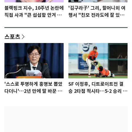
블랙핑크 지수, 10주년 논란에
'김구라子' 그리, 할머니외 여
직접 사과 "큰 섭섭함 안겨 미
행서 "친모 전라도에 잘 있
안"
어"…유튜브서 언급
스포츠
'스스로 투명하게 홍명보 뽑았
SF 이정후, 디트로이트전 결
다더니'…2년 만에 말 바꾼 이
승 2타점 적시타…5-2 승리 견
임생
인