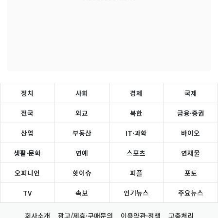
정치
사회
경제
국제
전국
외교
북한
금융·증권
산업
부동산
IT·과학
바이오
생활·문화
연예
스포츠
연재물
오피니언
핫이슈
피플
포토
TV
속보
인기뉴스
주요뉴스
회사소개
광고/제휴·구매문의
이용약관·정책
고충처리