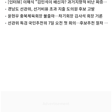
[인터뷰] 이해식 "김민석이 배신자? 과거지향적 비난 짜증날
지경"
경남도 선관위, 선거비용 초과 지출 도의원 후보 고발
윤현우 충북체육회장 불출마…차기회장 김사석 회장 거론
선관위 특검 국민추천위 7일 오전 첫 회의…후보추천 절차 착
수