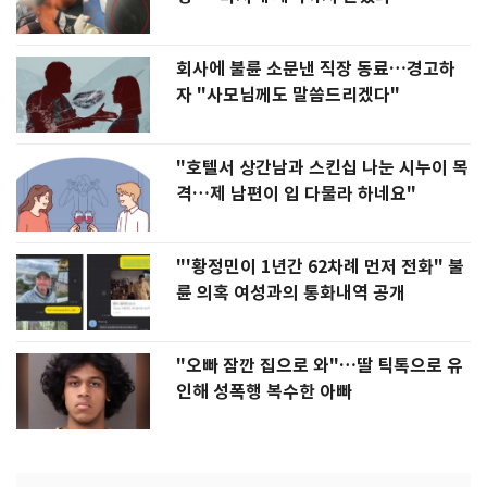
회사에 불륜 소문낸 직장 동료…경고하
자 "사모님께도 말씀드리겠다"
"호텔서 상간남과 스킨십 나눈 시누이 목
격…제 남편이 입 다물라 하네요"
"'황정민이 1년간 62차례 먼저 전화" 불
륜 의혹 여성과의 통화내역 공개
"오빠 잠깐 집으로 와"…딸 틱톡으로 유
인해 성폭행 복수한 아빠