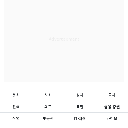
정치
사회
경제
국제
전국
외교
북한
금융·증권
산업
부동산
IT·과학
바이오