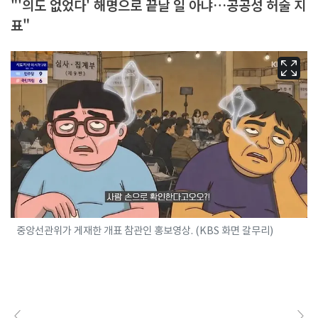
"'의도 없었다' 해명으로 끝날 일 아냐…공공성 허술 지
표"
중앙선관위가 게재한 개표 참관인 홍보영상. (KBS 화면 갈무리)