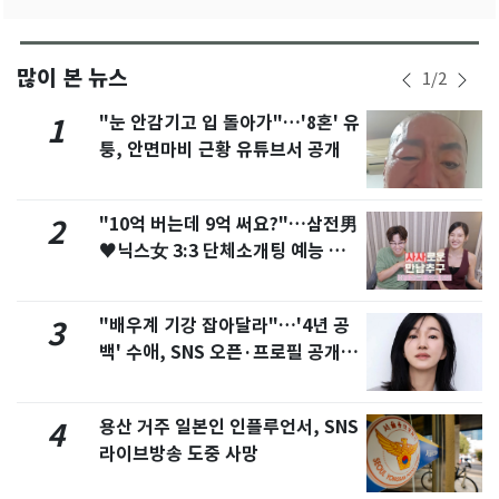
많이 본 뉴스
1
/
2
"눈 안감기고 입 돌아가"…'8혼' 유
1
퉁, 안면마비 근황 유튜브서 공개
"10억 버는데 9억 써요?"…삼전男
2
♥닉스女 3:3 단체소개팅 예능 화
제
"배우계 기강 잡아달라"…'4년 공
3
백' 수애, SNS 오픈·프로필 공개
화제
용산 거주 일본인 인플루언서, SNS
4
라이브방송 도중 사망