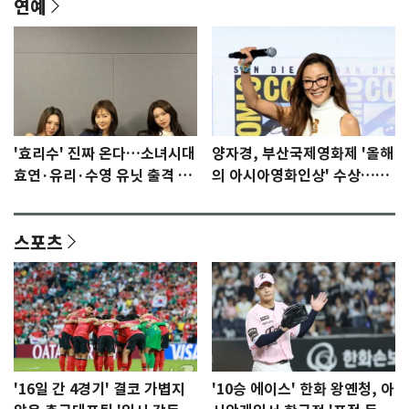
연예
'효리수' 진짜 온다…소녀시대
양자경, 부산국제영화제 '올해
효연·유리·수영 유닛 출격 [N
의 아시아영화인상' 수상…15
이슈]
년만에 부산 온다
스포츠
'16일 간 4경기' 결코 가볍지
'10승 에이스' 한화 왕옌청, 아