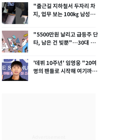
"출근길 지하철서 두자리 차
지, 업무 보는 100㎏ 남성…
부딪히면 신경질"
"5500만원 날리고 급등주 단
타, 남은 건 빚뿐"…30대 여
성 파혼 위기
'데뷔 10주년' 임영웅 "20여
명의 팬들로 시작해 여기까
지…진심 감사"