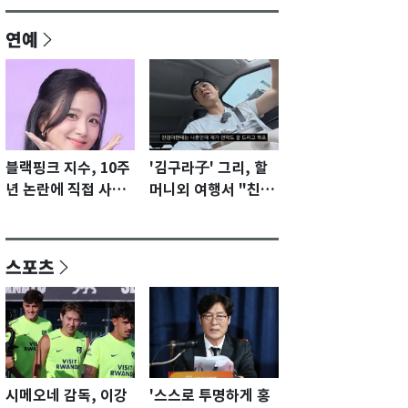
연예
블랙핑크 지수, 10주
'김구라子' 그리, 할
년 논란에 직접 사과
머니외 여행서 "친모
"큰 섭섭함 안겨 미
전라도에 잘 있어"…
안"
유튜브서 언급
스포츠
시메오네 감독, 이강
'스스로 투명하게 홍