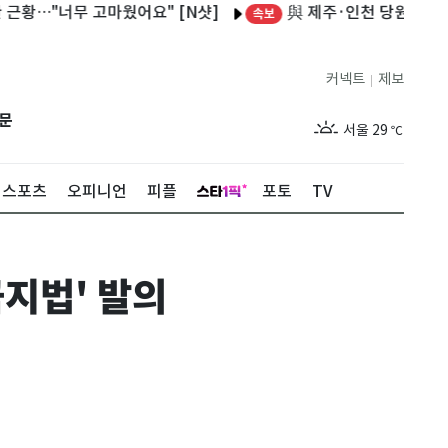
與 제주·인천 당원투표…김민석 4
"너무 고마웠어요" [N샷]
속보
커넥트
제보
|
제주
29
℃
문
서울
29
℃
부산
29
℃
스포츠
오피니언
피플
포토
TV
대구
28
℃
인천
29
℃
금지법' 발의
광주
29
℃
대전
28
℃
울산
28
℃
강릉
21
℃
제주
29
℃