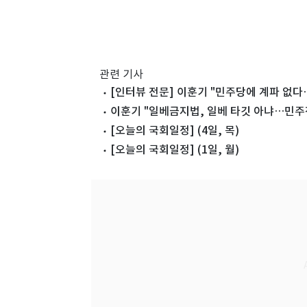
관련 기사
[인터뷰 전문] 이훈기 "민주당에 계파 없다
이훈기 "일베금지법, 일베 타깃 아냐…민주진
[오늘의 국회일정] (4일, 목)
[오늘의 국회일정] (1일, 월)