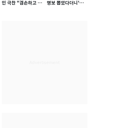
인 극찬 "겸손하고 노
명보 뽑았다더니'…2
력하는 선수…좋은
년 만에 말 바꾼 이임
첫인상"
생