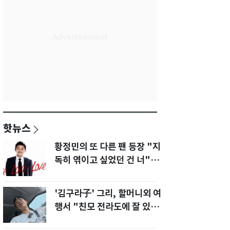
핫뉴스
황정민의 또 다른 팬 등장 "지
독히 엮이고 싶었던 건 너" 폭
로녀 직격
'김구라子' 그리, 할머니외 여
행서 "친모 전라도에 잘 있
어"…유튜브서 언급