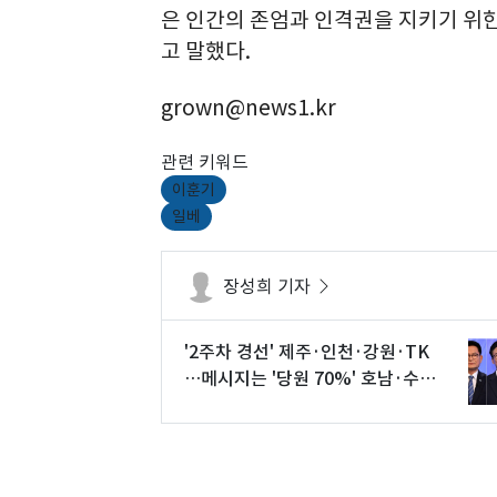
은 인간의 존엄과 인격권을 지키기 위
고 말했다.
grown@news1.kr
관련 키워드
이훈기
일베
장성희 기자
'2주차 경선' 제주·인천·강원·TK
…메시지는 '당원 70%' 호남·수도
권