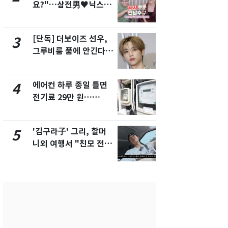
요?"…삼전男♥닉스女
속…전국 곳곳
3:3 단체소개팅 예능 화
날씨]
제
[단독] 더보이즈 선우,
[단독] 경찰,
3
8
그루비룸 품에 안긴다…
제작사 회장
앳에어리어와 전속계약
시장법 위반
에어컨 하루 종일 틀면
[단독]중수
4
9
전기료 29만 원…
수사관 경력
450kWh 넘으면 '요금
진…법무사·
폭탄'
택' 유지
'김구라子' 그리, 할머
전남광주 화
5
10
니외 여행서 "친모 전라
교통사고로 
도에 잘 있어"…유튜브
지…6명 부
서 언급