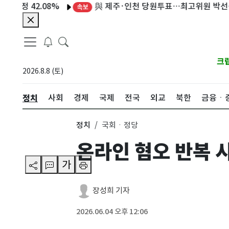
與 제주·인천 당원투표…최고위원 박선원·최
 42.08%
속보
크
2026.8.8 (토)
정치
사회
경제
국제
전국
외교
북한
금융ㆍ
정치
국회ㆍ정당
온라인 혐오 반복 시
가
장성희 기자
2026.06.04 오후 12:06