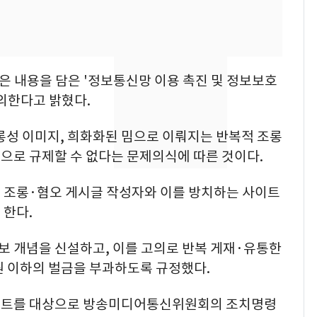
속…전국 곳곳 비 [오늘
날씨]
[단독] 경찰, '김부장'
8
제작사 회장 수사…자본
은 내용을 담은 '정보통신망 이용 촉진 및 정보보호
시장법 위반 의혹
의한다고 밝혔다.
[단독]중수청 가는 검찰
9
롱성 이미지, 희화화된 밈으로 이뤄지는 반복적 조롱
수사관 경력 합산 추
진…법무사·집행관 '혜
으로 규제할 수 없다는 문제의식에 따른 것이다.
택' 유지
전남광주 화정역 인근서
10
의 조롱·혐오 게시글 작성자와 이를 방치하는 사이트
교통사고로 40대 심정
 한다.
지…6명 부상
 개념을 신설하고, 이를 고의로 반복 게재·유통한
 원 이하의 벌금을 부과하도록 규정했다.
이트를 대상으로 방송미디어통신위원회의 조치명령