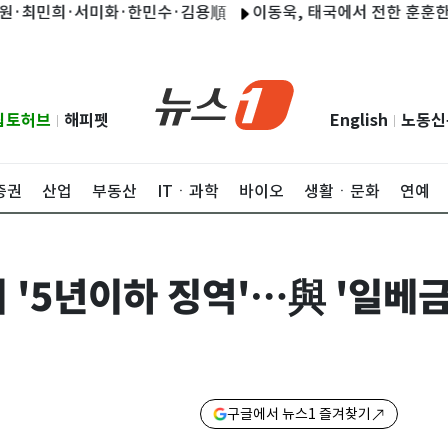
민희·서미화·한민수·김용順
이동욱, 태국에서 전한 훈훈한 근황…
립토허브
해피펫
English
노동신
|
|
증권
산업
부동산
ITㆍ과학
바이오
생활ㆍ문화
연예
 '5년이하 징역'…與 '일베
구글에서 뉴스1 즐겨찾기