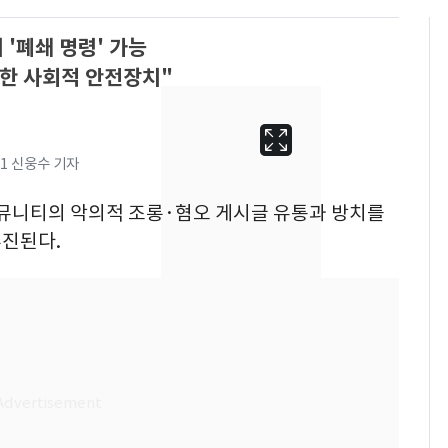
'폐쇄 명령' 가능
한 사회적 안전장치"
1 신웅수 기자
커뮤니티의 악의적 조롱·혐오 게시글 유통과 방치를
추진된다.
13호 태풍 '돌핀' 日오
6
키나와·가고시마현 접
근…26만명 대피령
낮 최고 37도 폭염 계
7