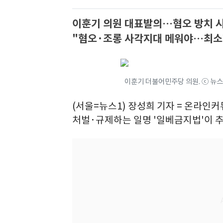
이훈기 의원 대표발의…혐오 방치 시 
"혐오·조롱 사각지대 메워야…최소
이훈기 더불어민주당 의원. ⓒ 뉴스
(서울=뉴스1) 장성희 기자 = 온라인
처벌·규제하는 일명 '일베금지법'이 