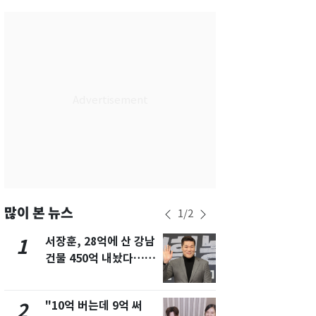
서울
29
℃
부산
29
℃
대구
28
℃
인천
29
℃
광주
29
℃
대전
28
℃
울산
28
℃
강릉
21
℃
많이 본 뉴스
1
/
2
제주
29
℃
서장훈, 28억에 산 강남
13호 태풍 '
1
6
건물 450억 내놨다…세
키나와·가고
후 차익 280억 '잭팟'
근…26만명
"10억 버는데 9억 써
낮 최고 37
2
7