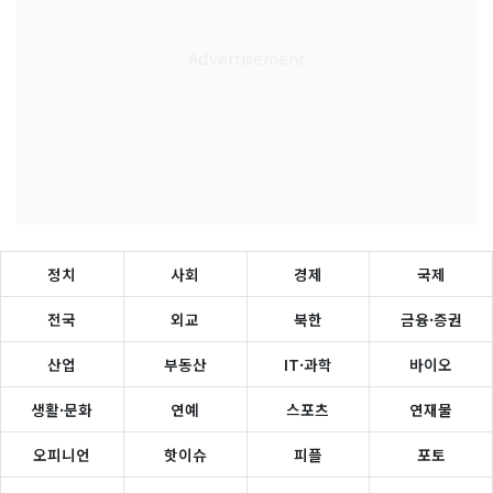
정치
사회
경제
국제
전국
외교
북한
금융·증권
산업
부동산
IT·과학
바이오
생활·문화
연예
스포츠
연재물
오피니언
핫이슈
피플
포토