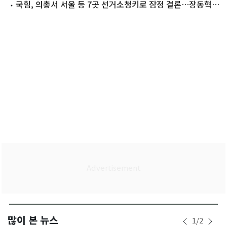
청래·김민석
국힘, 의총서 서울 등 7곳 선거소청키로 잠정 결론…장동혁
사퇴론 '분출'
많이 본 뉴스
1
/
2