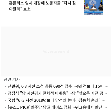
홈플러스 임시 개장에 노동자들 "다시 찾
아달라" 호소
관련 기사
선관위, 6.3 지선 소청 최종 690건 접수…4년 전보다 15배 폭
증(종합)
정점식 "당 지선평가 절차적 아쉬움"…당 "앞으론 사전 공
유"
국힘 "6·3 지선 2018년보다 당선인 늘어…장동혁 혼신" 자
평
[뉴스1 PICK]민주당 당권 레이스 점화…워크숍에서 만난 정