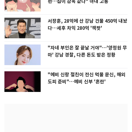
편…집이 감옥 같다" 아내 고통
서장훈, 28억에 산 강남 건물 450억 내놨
다…세후 차익 280억 '잭팟'
"자네 부인은 잘 끝날 거야"…'양정원 무
마' 강남 경찰, 다른 돈도 받은 정황
"예비 신랑 절친이 전신 먹물 문신, 해외
도피 준비"…예비 신부 '혼란'