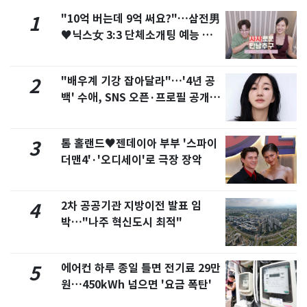
"10억 버는데 9억 써요?"…삼전男
1
♥닉스女 3:3 단체소개팅 예능 화
제
"배우계 기강 잡아달라"…'4년 공
2
백' 수애, SNS 오픈·프로필 공개
화제
톰 홀랜드♥젠데이아 부부 '스파이
3
더맨4'·'오디세이'로 극장 장악
2차 공공기관 지방이전 발표 임
4
박…"나주 혁신도시 최적"
에어컨 하루 종일 틀면 전기료 29만
5
원…450kWh 넘으면 '요금 폭탄'