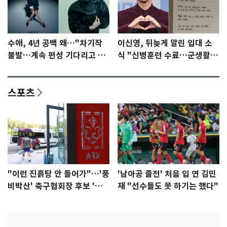
수애, 4년 공백 왜…"차기작
이신영, 뒤늦게 알린 입대 소
불발…계속 편성 기다리고 있
식 "신병훈련 수료…군생활
다"
집중"
스포츠
"이런 진흙탕 안 들어가"…'풍
'남아공 졸전' 처음 입 연 김민
비박산' 축구협회장 후보 '실
재 "선수들도 못 하기는 했다"
종'