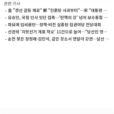
관련 기사
金 "경선 갈등 제로" 鄭 "진흙탕 사과부터"…宋 "대통령 지
킬 사람 나"
유승민, 국힘 인사 잇단 접촉…'탄핵의 강' 넘어 보수통합 띄
운다
파묘에 입씨름만…정책·비전 실종된 집권여당 전당대회
선관위 '지방선거 개표 착오' 11건으로 늘어…"당선인 영향
없어"
순천 찾은 정청래·김민석, 같은 장소서 연달아 강연…날선 공
방