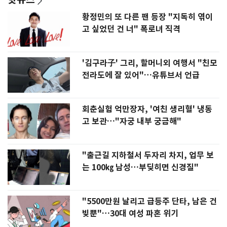
황정민의 또 다른 팬 등장 "지독히 엮이
고 싶었던 건 너" 폭로녀 직격
'김구라子' 그리, 할머니외 여행서 "친모
전라도에 잘 있어"…유튜브서 언급
회춘실험 억만장자, '여친 생리혈' 냉동
고 보관…"자궁 내부 궁금해"
"출근길 지하철서 두자리 차지, 업무 보
는 100㎏ 남성…부딪히면 신경질"
"5500만원 날리고 급등주 단타, 남은 건
빚뿐"…30대 여성 파혼 위기