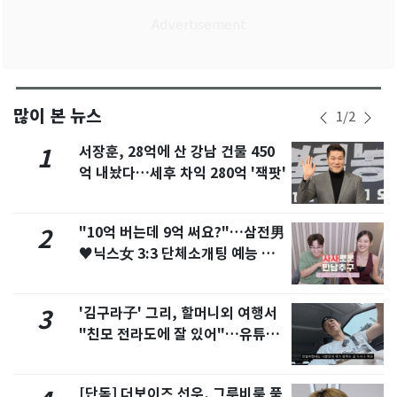
많이 본 뉴스
1
/
2
서장훈, 28억에 산 강남 건물 450
1
억 내놨다…세후 차익 280억 '잭팟'
"10억 버는데 9억 써요?"…삼전男
2
♥닉스女 3:3 단체소개팅 예능 화
제
'김구라子' 그리, 할머니외 여행서
3
"친모 전라도에 잘 있어"…유튜브
서 언급
[단독] 더보이즈 선우, 그루비룸 품