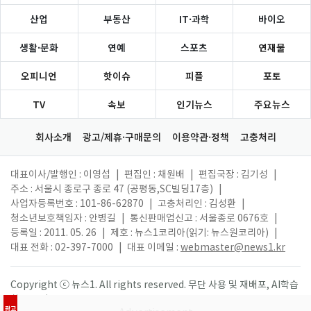
산업
부동산
IT·과학
바이오
생활·문화
연예
스포츠
연재물
오피니언
핫이슈
피플
포토
TV
속보
인기뉴스
주요뉴스
회사소개
광고/제휴·구매문의
이용약관·정책
고충처리
대표이사/발행인 : 이영섭
|
편집인 : 채원배
|
편집국장 : 김기성
|
주소 : 서울시 종로구 종로 47 (공평동,SC빌딩17층)
|
사업자등록번호 : 101-86-62870
|
고충처리인 : 김성환
|
청소년보호책임자 : 안병길
|
통신판매업신고 : 서울종로 0676호
|
등록일 : 2011. 05. 26
|
제호 : 뉴스1코리아(읽기: 뉴스원코리아)
|
대표 전화 : 02-397-7000
|
대표 이메일 :
webmaster@news1.kr
Copyright ⓒ 뉴스1. All rights reserved. 무단 사용 및 재배포, AI학습
활용 금지.
광고