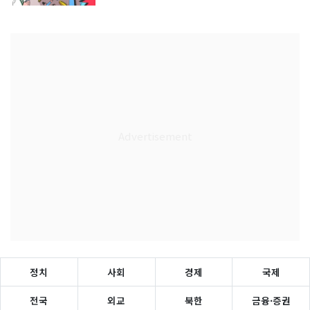
정치
사회
경제
국제
전국
외교
북한
금융·증권