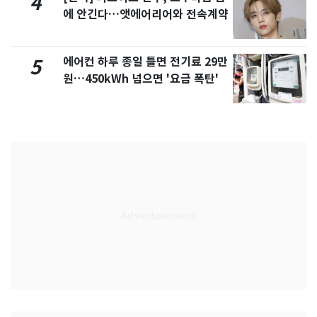
4
에 안긴다…앳에어리어와 전속계약
에어컨 하루 종일 틀면 전기료 29만
5
원…450kWh 넘으면 '요금 폭탄'