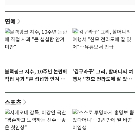
연예
블랙핑크 지수, 10주년 논란에
'김구라子' 그리, 할머니외 여
직접 사과 "큰 섭섭함 안겨 미
행서 "친모 전라도에 잘 있
안"
어"…유튜브서 언급
스포츠