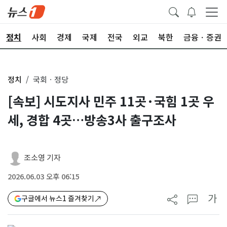
정치
사회
경제
국제
전국
외교
북한
금융ㆍ증권
정치
국회ㆍ정당
[속보] 시도지사 민주 11곳·국힘 1곳 우
세, 경합 4곳…방송3사 출구조사
조소영 기자
2026.06.03 오후 06:15
가
구글에서 뉴스1 즐겨찾기