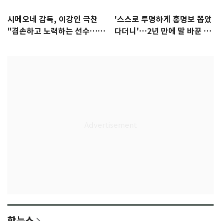
시메오네 감독, 이강인 극찬
'스스로 투명하게 홍명보 뽑았
"겸손하고 노력하는 선수…좋
다더니'…2년 만에 말 바꾼 이
은 첫인상"
임생
핫뉴스