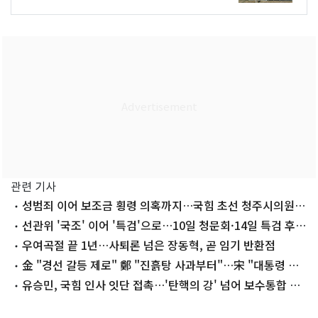
관련 기사
성범죄 이어 보조금 횡령 의혹까지…국힘 초선 청주시의원
'지탄'
선관위 '국조' 이어 '특검'으로…10일 청문회·14일 특검 후
보 추천
우여곡절 끝 1년…사퇴론 넘은 장동혁, 곧 임기 반환점
金 "경선 갈등 제로" 鄭 "진흙탕 사과부터"…宋 "대통령 지
킬 사람 나"
유승민, 국힘 인사 잇단 접촉…'탄핵의 강' 넘어 보수통합 띄
운다