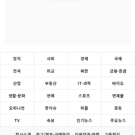
정치
사회
경제
국제
전국
외교
북한
금융·증권
산업
부동산
IT·과학
바이오
생활·문화
연예
스포츠
연재물
오피니언
핫이슈
피플
포토
TV
속보
인기뉴스
주요뉴스
회사소개
광고/제휴·구매문의
이용약관·정책
고충처리