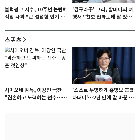
블랙핑크 지수, 10주년 논란에
'김구라子' 그리, 할머니외 여
직접 사과 "큰 섭섭함 안겨 미
행서 "친모 전라도에 잘 있
안"
어"…유튜브서 언급
스포츠
시메오네 감독, 이강인 극찬
'스스로 투명하게 홍명보 뽑았
"겸손하고 노력하는 선수…좋
다더니'…2년 만에 말 바꾼 이
은 첫인상"
임생