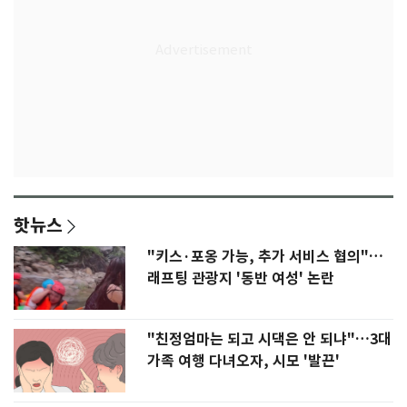
핫뉴스
"키스·포옹 가능, 추가 서비스 협의"…
래프팅 관광지 '동반 여성' 논란
"친정엄마는 되고 시댁은 안 되냐"…3대
가족 여행 다녀오자, 시모 '발끈'