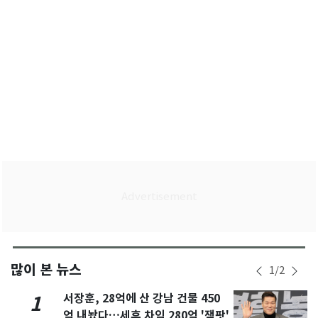
많이 본 뉴스
1
/
2
서장훈, 28억에 산 강남 건물 450
1
억 내놨다…세후 차익 280억 '잭팟'