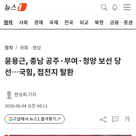
정치
사회
경제
국제
전국
외교
북한
금융ㆍ증권
정치
국회ㆍ정당
윤용근, 충남 공주·부여·청양 보선 당
선…국힘, 접전지 탈환
한상희 기자
2026.06.04 오전 06:11
가
구글에서 뉴스1 즐겨찾기