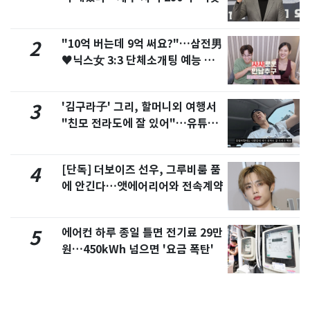
"10억 버는데 9억 써요?"…삼전男
2
♥닉스女 3:3 단체소개팅 예능 화
제
'김구라子' 그리, 할머니외 여행서
3
"친모 전라도에 잘 있어"…유튜브
서 언급
[단독] 더보이즈 선우, 그루비룸 품
4
에 안긴다…앳에어리어와 전속계약
에어컨 하루 종일 틀면 전기료 29만
5
원…450kWh 넘으면 '요금 폭탄'