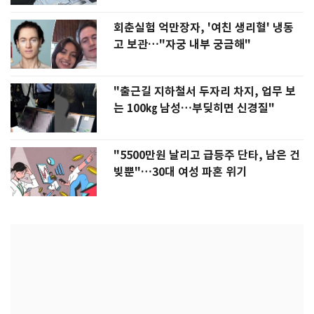
회춘실험 억만장자, '여친 생리혈' 냉동
고 보관…"자궁 내부 궁금해"
"출근길 지하철서 두자리 차지, 업무 보
는 100㎏ 남성…부딪히면 신경질"
"5500만원 날리고 급등주 단타, 남은 건
빚뿐"…30대 여성 파혼 위기