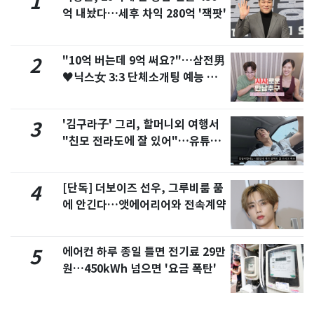
1
억 내놨다…세후 차익 280억 '잭팟'
"10억 버는데 9억 써요?"…삼전男
2
♥닉스女 3:3 단체소개팅 예능 화
제
'김구라子' 그리, 할머니외 여행서
3
"친모 전라도에 잘 있어"…유튜브
서 언급
[단독] 더보이즈 선우, 그루비룸 품
4
에 안긴다…앳에어리어와 전속계약
에어컨 하루 종일 틀면 전기료 29만
5
원…450kWh 넘으면 '요금 폭탄'