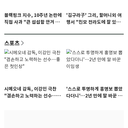
블랙핑크 지수, 10주년 논란에
'김구라子' 그리, 할머니외 여
직접 사과 "큰 섭섭함 안겨 미
행서 "친모 전라도에 잘 있
안"
어"…유튜브서 언급
스포츠
시메오네 감독, 이강인 극찬
'스스로 투명하게 홍명보 뽑았
"겸손하고 노력하는 선수…좋
다더니'…2년 만에 말 바꾼 이
은 첫인상"
임생