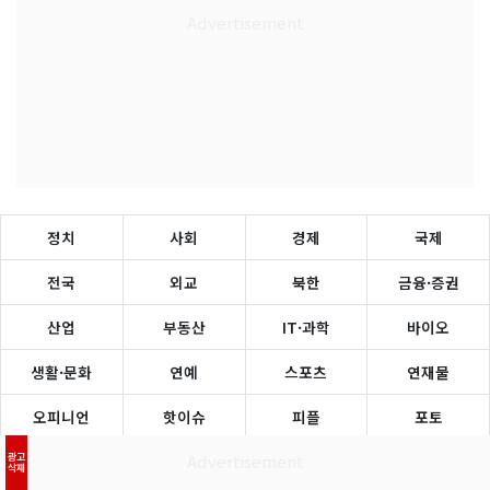
정치
사회
경제
국제
전국
외교
북한
금융·증권
산업
부동산
IT·과학
바이오
생활·문화
연예
스포츠
연재물
오피니언
핫이슈
피플
포토
광고
TV
속보
인기뉴스
주요뉴스
삭제