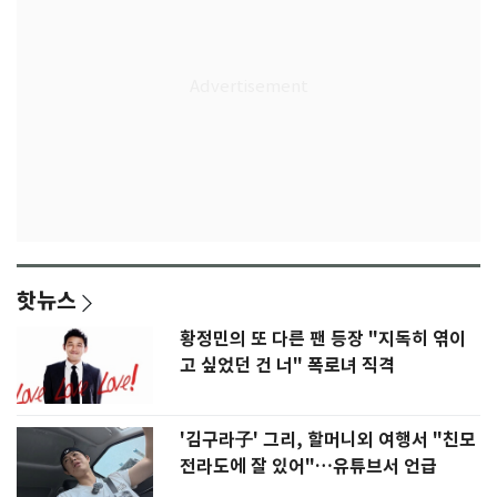
핫뉴스
황정민의 또 다른 팬 등장 "지독히 엮이
고 싶었던 건 너" 폭로녀 직격
'김구라子' 그리, 할머니외 여행서 "친모
전라도에 잘 있어"…유튜브서 언급