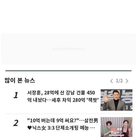
많이 본 뉴스
1
/
2
서장훈, 28억에 산 강남 건물 450
1
억 내놨다…세후 차익 280억 '잭팟'
"10억 버는데 9억 써요?"…삼전男
2
♥닉스女 3:3 단체소개팅 예능 화
제