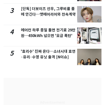
[단독] 더보이즈 선우, 그루비룸 품
3
에 안긴다…앳에어리어와 전속계약
에어컨 하루 종일 틀면 전기료 29만
4
원…450kWh 넘으면 '요금 폭탄'
'효리수' 진짜 온다…소녀시대 효연
5
·유리·수영 유닛 출격 [N이슈]