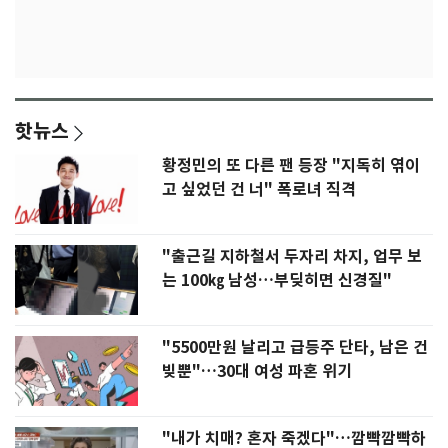
핫뉴스
황정민의 또 다른 팬 등장 "지독히 엮이
고 싶었던 건 너" 폭로녀 직격
"출근길 지하철서 두자리 차지, 업무 보
는 100㎏ 남성…부딪히면 신경질"
"5500만원 날리고 급등주 단타, 남은 건
빚뿐"…30대 여성 파혼 위기
"내가 치매? 혼자 죽겠다"…깜빡깜빡하