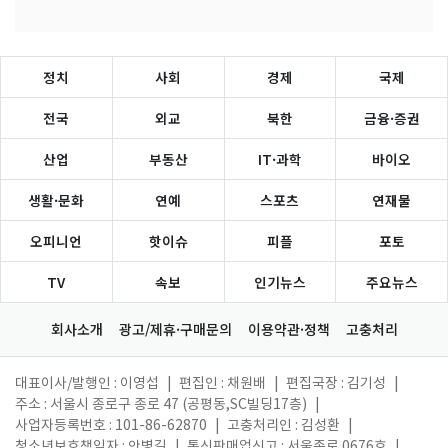
정치
사회
경제
국제
전국
외교
북한
금융·증권
산업
부동산
IT·과학
바이오
생활·문화
연예
스포츠
연재물
오피니언
핫이슈
피플
포토
TV
속보
인기뉴스
주요뉴스
회사소개
광고/제휴·구매문의
이용약관·정책
고충처리
대표이사/발행인 : 이영섭
|
편집인 : 채원배
|
편집국장 : 김기성
|
주소 : 서울시 종로구 종로 47 (공평동,SC빌딩17층)
|
사업자등록번호 : 101-86-62870
|
고충처리인 : 김성환
|
청소년보호책임자 : 안병길
|
통신판매업신고 : 서울종로 0676호
|