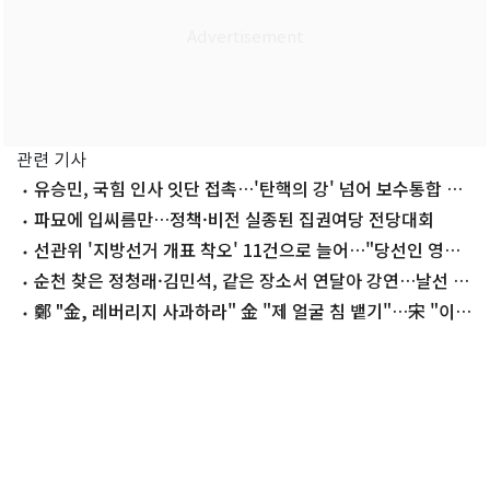
관련 기사
유승민, 국힘 인사 잇단 접촉…'탄핵의 강' 넘어 보수통합 띄
운다
파묘에 입씨름만…정책·비전 실종된 집권여당 전당대회
선관위 '지방선거 개표 착오' 11건으로 늘어…"당선인 영향
없어"
순천 찾은 정청래·김민석, 같은 장소서 연달아 강연…날선 공
방
鄭 "金, 레버리지 사과하라" 金 "제 얼굴 침 뱉기"…宋 "이인
제 닮아가는 鄭" (종합)