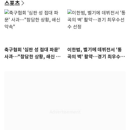
스포츠
축구협회 '심판 성 접대 파문'
이한범, 벨기에 데뷔전서 '통
사과…"참담한 상황, 쇄신 약
곡의 벽' 활약…경기 최우수선
속"
수 선정