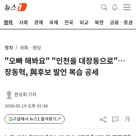
정치
사회
경제
국제
전국
외교
북한
금융ㆍ증권
정치
국회ㆍ정당
"오빠 해봐요" "인천을 대장동으로"…
장동혁, 與후보 발언 복습 공세
한상희 기자
2026.05.19 오후 01:48
가
구글에서 뉴스1 즐겨찾기