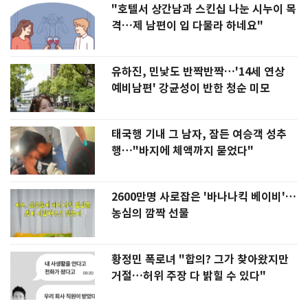
"호텔서 상간남과 스킨십 나눈 시누이 목
격…제 남편이 입 다물라 하네요"
유하진, 민낯도 반짝반짝…'14세 연상
예비남편' 강균성이 반한 청순 미모
태국행 기내 그 남자, 잠든 여승객 성추
행…"바지에 체액까지 묻었다"
2600만명 사로잡은 '바나나킥 베이비'…
농심의 깜짝 선물
황정민 폭로녀 "합의? 그가 찾아왔지만
거절…허위 주장 다 밝힐 수 있다"