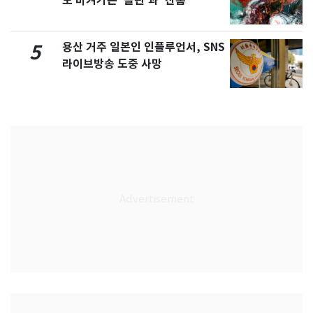
도 비켜가는 '돌핀'과 '찬홈'
용산 거주 일본인 인플루언서, SNS
5
라이브방송 도중 사망