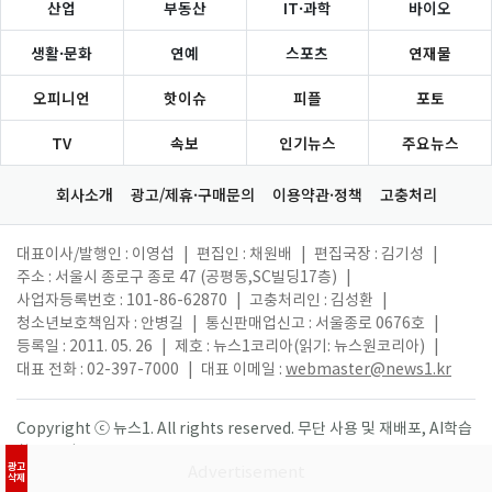
산업
부동산
IT·과학
바이오
생활·문화
연예
스포츠
연재물
오피니언
핫이슈
피플
포토
TV
속보
인기뉴스
주요뉴스
회사소개
광고/제휴·구매문의
이용약관·정책
고충처리
대표이사/발행인 : 이영섭
|
편집인 : 채원배
|
편집국장 : 김기성
|
주소 : 서울시 종로구 종로 47 (공평동,SC빌딩17층)
|
사업자등록번호 : 101-86-62870
|
고충처리인 : 김성환
|
청소년보호책임자 : 안병길
|
통신판매업신고 : 서울종로 0676호
|
등록일 : 2011. 05. 26
|
제호 : 뉴스1코리아(읽기: 뉴스원코리아)
|
대표 전화 : 02-397-7000
|
대표 이메일 :
webmaster@news1.kr
Copyright ⓒ 뉴스1. All rights reserved. 무단 사용 및 재배포, AI학습
활용 금지.
광고
삭제