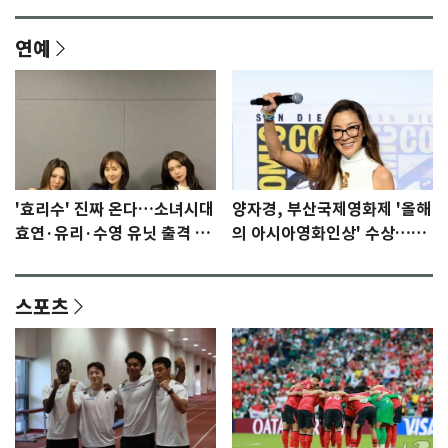
연예
'효리수' 진짜 온다…소녀시대
양자경, 부산국제영화제 '올해
효연·유리·수영 유닛 출격 [N
의 아시아영화인상' 수상…15
이슈]
년만에 부산 온다
스포츠