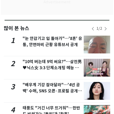
많이 본 뉴스
1
/
2
"눈 안감기고 입 돌아가"…'8혼' 유
1
퉁, 안면마비 근황 유튜브서 공개
"10억 버는데 9억 써요?"…삼전男
2
♥닉스女 3:3 단체소개팅 예능 화
제
"배우계 기강 잡아달라"…'4년 공
3
백' 수애, SNS 오픈·프로필 공개
화제
태풍도 "거긴 너무 뜨거워"…한반
4