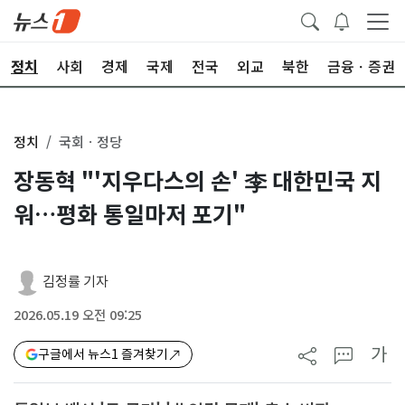
정치
사회
경제
국제
전국
외교
북한
금융ㆍ증권
정치
국회ㆍ정당
장동혁 "'지우다스의 손' 李 대한민국 지
워…평화 통일마저 포기"
김정률 기자
2026.05.19 오전 09:25
가
구글에서 뉴스1 즐겨찾기