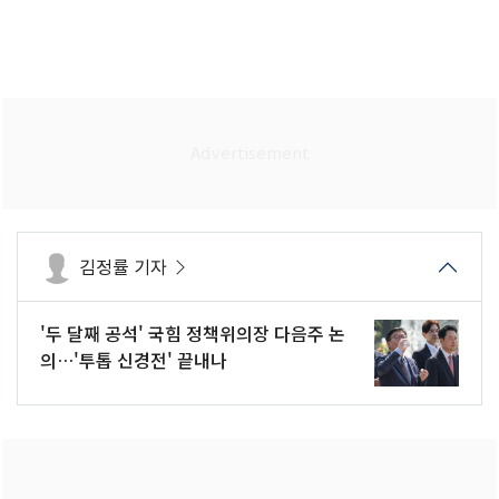
김정률 기자
'두 달째 공석' 국힘 정책위의장 다음주 논
의…'투톱 신경전' 끝내나