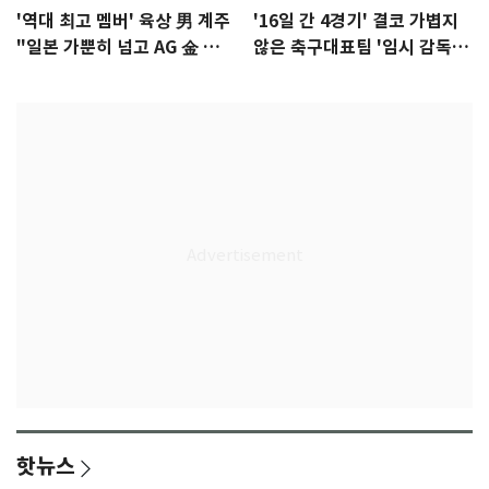
'역대 최고 멤버' 육상 男 계주
'16일 간 4경기' 결코 가볍지
"일본 가뿐히 넘고 AG 金 따겠
않은 축구대표팀 '임시 감독'
다"
무게
핫뉴스