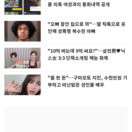
륜 의혹 여성과의 통화내역 공개
"오빠 잠깐 집으로 와"…딸 틱톡으로 유
인해 성폭행 복수한 아빠
"10억 버는데 9억 써요?"…삼전男♥닉
스女 3:3 단체소개팅 예능 화제
"몸 판 돈"…구마모토 지진, 수천만원 기
부하고 비난받은 성인물 배우