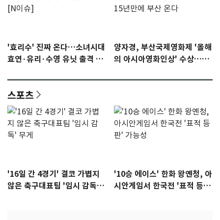
'효리수' 진짜 온다…소녀시대
양자경, 부산국제영화제 '올해
효연·유리·수영 유닛 출격 [N
의 아시아영화인상' 수상…15
이슈]
년만에 부산 온다
스포츠
'16일 간 4경기' 결코 가볍지
'10승 에이스' 한화 왕옌청, 아
않은 축구대표팀 '임시 감독'
시안게임서 한국전 '표적 등
무게
판' 가능성