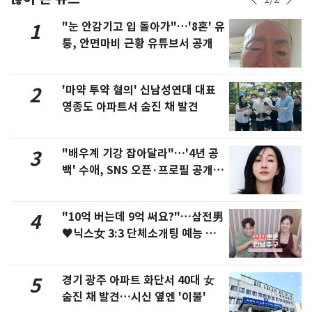
"눈 안감기고 입 돌아가"…'8혼' 유
1
퉁, 안면마비 근황 유튜브서 공개
'마약 투약 혐의' 신남성연대 대표
2
영종도 아파트서 숨진 채 발견
"배우계 기강 잡아달라"…'4년 공
3
백' 수애, SNS 오픈·프로필 공개
화제
"10억 버는데 9억 써요?"…삼전男
4
♥닉스女 3:3 단체소개팅 예능 화
제
경기 광주 아파트 화단서 40대 女
5
숨진 채 발견…시신 옆엔 '이불'