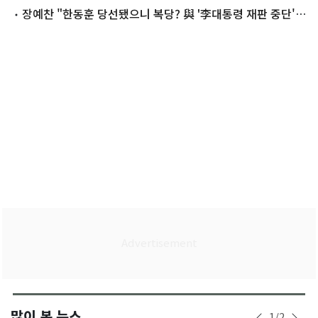
격려"
장예찬 "한동훈 당선됐으니 복당? 與 '李대통령 재판 중단'
같은 것"
많이 본 뉴스
1
/
2