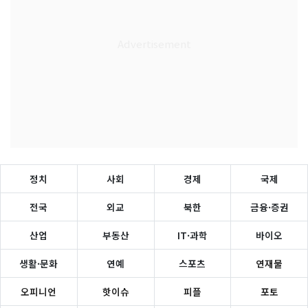
정치
사회
경제
국제
전국
외교
북한
금융·증권
산업
부동산
IT·과학
바이오
생활·문화
연예
스포츠
연재물
오피니언
핫이슈
피플
포토