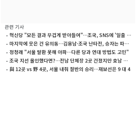
관련 기사
혁신당 "모든 결과 무겁게 받아들여"…조국, SNS에 '일출 사
진'
마지막에 웃은 건 유의동…김용남·조국 난타전, 승자는 따로
있었다
정청래 "서울 탈환 못해 아파…다른 당과 연대 방법도 고민"
조국 지선 올인했다면?…전남 단체장 2곳 건졌지만 호남 곳
곳 석패
與 12곳 vs 野 4곳, 서울 내줘 절반의 승리…재보선은 9 대 4