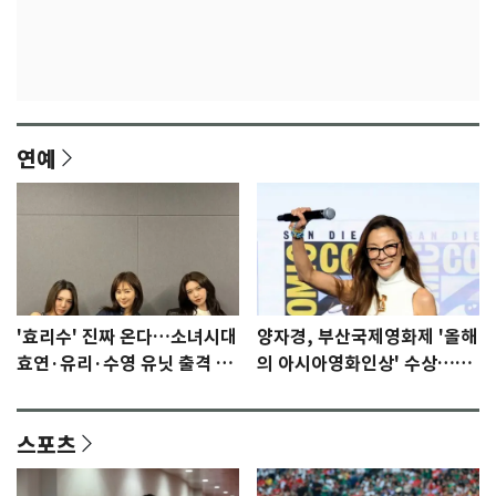
연예
'효리수' 진짜 온다…소녀시대
양자경, 부산국제영화제 '올해
효연·유리·수영 유닛 출격 [N
의 아시아영화인상' 수상…15
이슈]
년만에 부산 온다
스포츠