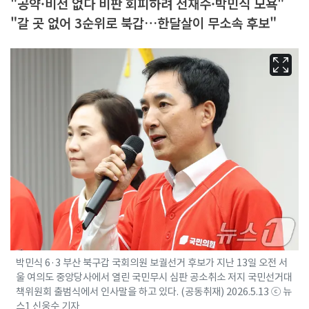
"공약·비전 없다 비판 회피하려 전재수·박민식 모욕"
"갈 곳 없어 3순위로 북갑…한달살이 무소속 후보"
박민식 6·3 부산 북구갑 국회의원 보궐선거 후보가 지난 13일 오전 서
울 여의도 중앙당사에서 열린 국민무시 심판 공소취소 저지 국민선거대
책위원회 출범식에서 인사말을 하고 있다. (공동취재) 2026.5.13 ⓒ 뉴
스1 신웅수 기자