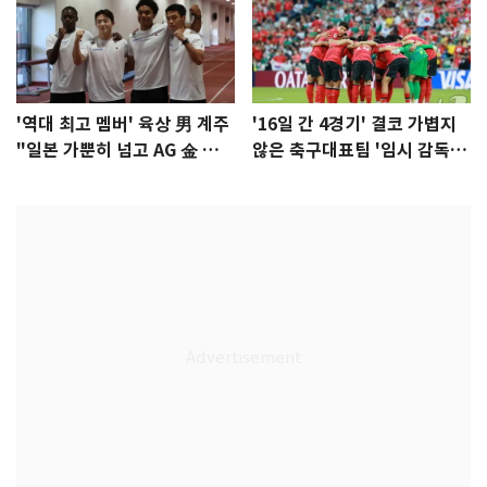
'역대 최고 멤버' 육상 男 계주
'16일 간 4경기' 결코 가볍지
"일본 가뿐히 넘고 AG 金 따겠
않은 축구대표팀 '임시 감독'
다"
무게