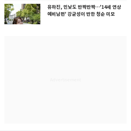
유하진, 민낯도 반짝반짝…'14세 연상
예비남편' 강균성이 반한 청순 미모