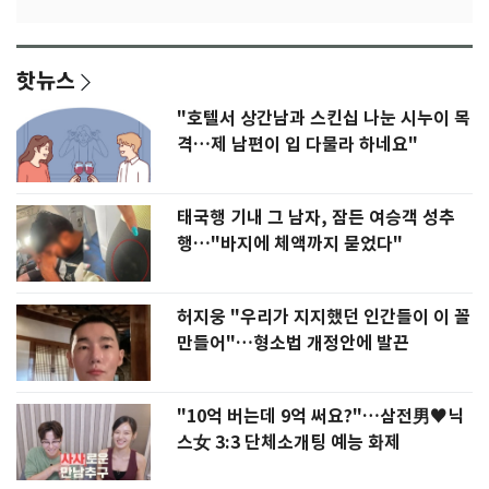
핫뉴스
"호텔서 상간남과 스킨십 나눈 시누이 목
격…제 남편이 입 다물라 하네요"
태국행 기내 그 남자, 잠든 여승객 성추
행…"바지에 체액까지 묻었다"
허지웅 "우리가 지지했던 인간들이 이 꼴
만들어"…형소법 개정안에 발끈
"10억 버는데 9억 써요?"…삼전男♥닉
스女 3:3 단체소개팅 예능 화제