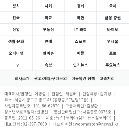
정치
사회
경제
국제
전국
외교
북한
금융·증권
산업
부동산
IT·과학
바이오
생활·문화
연예
스포츠
연재물
오피니언
핫이슈
피플
포토
TV
속보
인기뉴스
주요뉴스
회사소개
광고/제휴·구매문의
이용약관·정책
고충처리
대표이사/발행인 : 이영섭
|
편집인 : 채원배
|
편집국장 : 김기성
|
주소 : 서울시 종로구 종로 47 (공평동,SC빌딩17층)
|
사업자등록번호 : 101-86-62870
|
고충처리인 : 김성환
|
청소년보호책임자 : 안병길
|
통신판매업신고 : 서울종로 0676호
|
등록일 : 2011. 05. 26
|
제호 : 뉴스1코리아(읽기: 뉴스원코리아)
|
대표 전화 : 02-397-7000
|
대표 이메일 :
webmaster@news1.kr