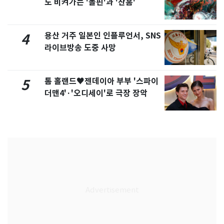
도 비켜가는 '돌핀'과 '찬홈'
용산 거주 일본인 인플루언서, SNS
4
라이브방송 도중 사망
톰 홀랜드♥젠데이아 부부 '스파이
5
더맨4'·'오디세이'로 극장 장악