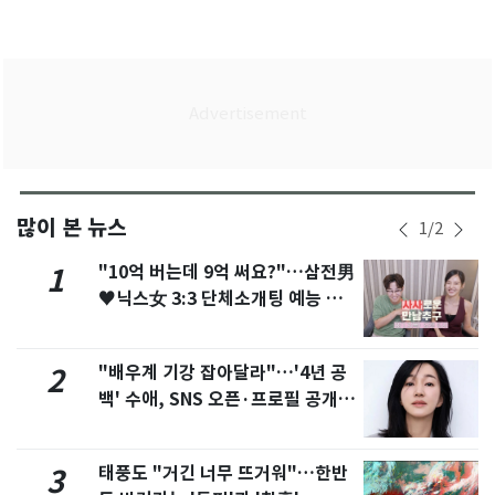
많이 본 뉴스
1
/
2
"10억 버는데 9억 써요?"…삼전男
1
♥닉스女 3:3 단체소개팅 예능 화
제
"배우계 기강 잡아달라"…'4년 공
2
백' 수애, SNS 오픈·프로필 공개
화제
태풍도 "거긴 너무 뜨거워"…한반
3