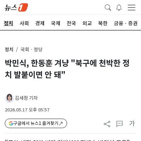
정치
사회
경제
국제
전국
외교
북한
금융ㆍ증권
정치
국회ㆍ정당
박민식, 한동훈 겨냥 "북구에 천박한 정
치 발붙이면 안 돼"
김세정 기자
2026.05.17 오후 05:57
가
구글에서 뉴스1 즐겨찾기