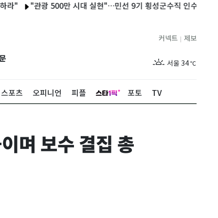
"관광 500만 시대 실현"…민선 9기 횡성군수직 인수위 활동백서 
커넥트
제보
|
제주
29
℃
문
서울
34
℃
부산
30
℃
스포츠
오피니언
피플
포토
TV
대구
33
℃
인천
33
℃
이며 보수 결집 총
광주
29
℃
대전
34
℃
울산
30
℃
강릉
27
℃
제주
29
℃