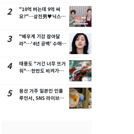
개
"10억 버는데 9억 써
펄펄 끓는 서
2
7
요?"…삼전男♥닉스女
돌파하나…한
3:3 단체소개팅 예능 화
폭염[오늘날
제
"배우계 기강 잡아달
SK하이닉스
3
8
라"…'4년 공백' 수애,
켓 하한가…
SNS 오픈·프로필 공개
에 시초가 
화제
태풍도 "거긴 너무 뜨거
[단독]"이번
4
9
워"…한반도 비켜가는
현, 토스역
'돌핀'과 '찬홈'
울 지하철에
새겼다
용산 거주 일본인 인플
전남광주통
5
10
루언서, SNS 라이브방
무부시장 후
송 도중 사망
윤난실 지명