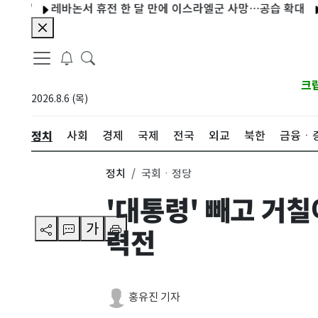
레바논서 휴전 한 달 만에 이스라엘군 사망…공습 확대
폐광지
크
2026.8.6 (목)
정치
사회
경제
국제
전국
외교
북한
금융ㆍ
정치
국회ㆍ정당
'대통령' 빼고 거
가
력전
홍유진 기자