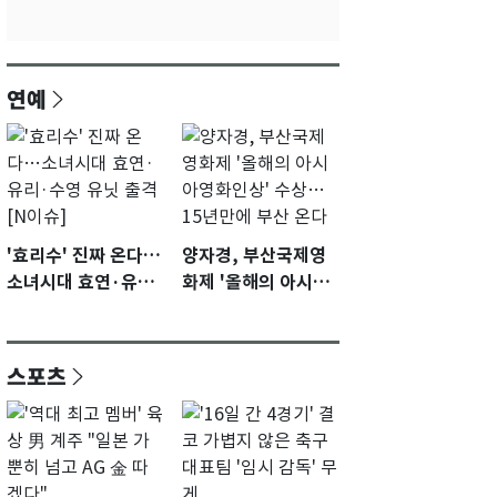
연예
'효리수' 진짜 온다…
양자경, 부산국제영
소녀시대 효연·유리·
화제 '올해의 아시아
수영 유닛 출격 [N이
영화인상' 수상…15
슈]
년만에 부산 온다
스포츠