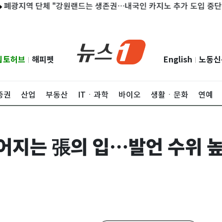
역 단체 "강원랜드는 생존권…내국인 카지노 추가 도입 중단하라"
립토허브
해피펫
English
노동신
|
|
증권
산업
부동산
ITㆍ과학
바이오
생활ㆍ문화
연예
칠어지는 張의 입…발언 수위 높