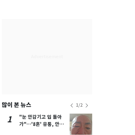
서울
34
℃
부산
30
℃
대구
33
℃
인천
33
℃
광주
29
℃
대전
34
℃
울산
30
℃
강릉
27
℃
제주
29
℃
많이 본 뉴스
1
/
2
"눈 안감기고 입 돌아
삼성전자·S
1
6
가"…'8혼' 유퉁, 안면
"주주 환원 
마비 근황 유튜브서 공
확대할 것" 