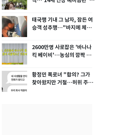
짝…'14세 연상 예비남편' 강
균성이 반한 청순 미모
태국행 기내 그 남자, 잠든 여
승객 성추행…"바지에 체액
까지 묻었다"
2600만명 사로잡은 '바나나
킥 베이비'…농심의 깜짝 선
물
황정민 폭로녀 "합의? 그가
찾아왔지만 거절…허위 주장
다 밝힐 수 있다"