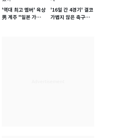
'역대 최고 멤버' 육상
'16일 간 4경기' 결코
男 계주 "일본 가뿐히
가볍지 않은 축구대
넘고 AG 金 따겠다"
표팀 '임시 감독' 무게