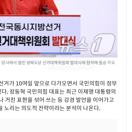
펄펄 끓는 서울, 40도
7
돌파하나…한낮 39도
폭염[오늘날씨]
SK하이닉스 또 프리마
8
켓 하한가…달랑 11주
에 시초가 소동
[단독]"이번 역은 신논
힘 당사에서 열린 경북도당 선거대책위원회 발대식에 참석해 필승 각오
9
현, 토스역입니다"…서
울 지하철에 토스 이름
지방선거가 10여일 앞으로 다가오면서 국민의힘이 정부
새겼다
전남광주통합특별시 정
10
있다. 장동혁 국민의힘 대표는 최근 이재명 대통령의
무부시장 후보 백승주·
나 거친 표현을 섞어 쓰는 등 강경 발언을 이어가고
윤난실 지명
을 노리는 의도적 전략이라는 분석이 나온다.