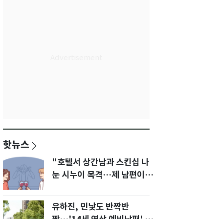
핫뉴스
"호텔서 상간남과 스킨십 나
눈 시누이 목격…제 남편이
입 다물라 하네요"
유하진, 민낯도 반짝반