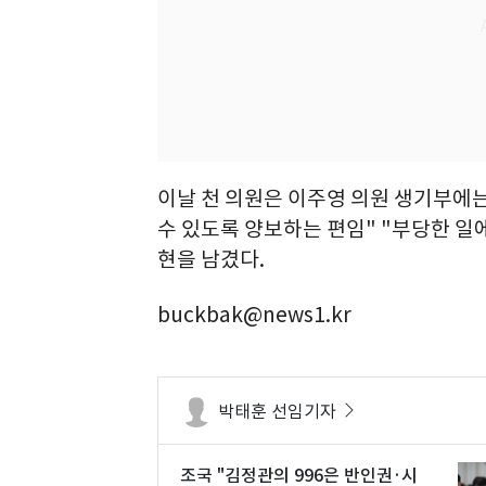
이날 천 의원은 이주영 의원 생기부에는
수 있도록 양보하는 편임" "부당한 일
현을 남겼다.
buckbak@news1.kr
박태훈 선임기자
조국 "김정관의 996은 반인권·시