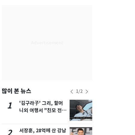
서울
27
℃
부산
25
℃
대구
28
℃
인천
29
℃
광주
30
℃
대전
28
℃
울산
25
℃
강릉
20
℃
많이 본 뉴스
1
/
2
제주
28
℃
'김구라子' 그리, 할머
'심판 성접대
1
6
니외 여행서 "친모 전라
었다…축구
도에 잘 있어"…유튜브
에 부인 3회 
서 언급
서장훈, 28억에 산 강남
회춘실험 억만
2
7