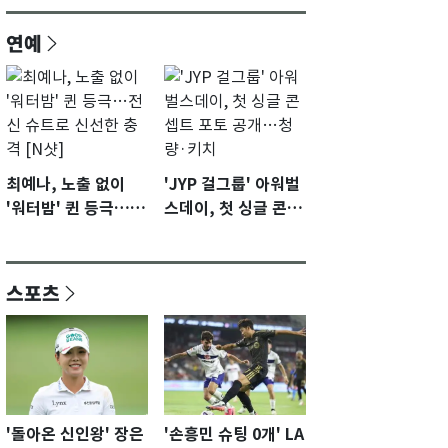
연예
최예나, 노출 없이
'JYP 걸그룹' 아워벌
'워터밤' 퀸 등극…전
스데이, 첫 싱글 콘셉
신 슈트로 신선한 충
트 포토 공개…청량·
격 [N샷]
키치
스포츠
'돌아온 신인왕' 장은
'손흥민 슈팅 0개' LA