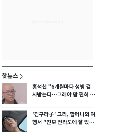
핫뉴스
홍석천 "6개월마다 성병 검
사받는다…그래야 맘 편히 성
생활" 깜짝 고백
'김구라子' 그리, 할머니외 여
행서 "친모 전라도에 잘 있
어"…유튜브서 언급