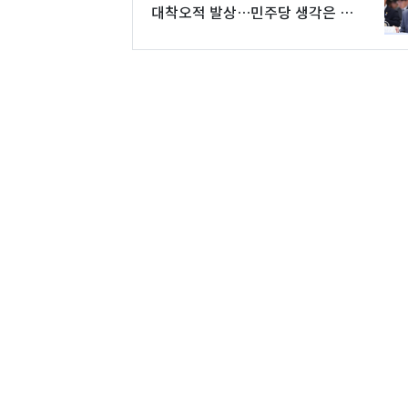
대착오적 발상…민주당 생각은 뭐
냐"