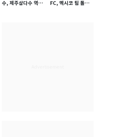
수, 제주삼다수 역전
FC, 멕시코 팀 톨루
우승…생애 첫승 감
카에 1-0 진땀승
격