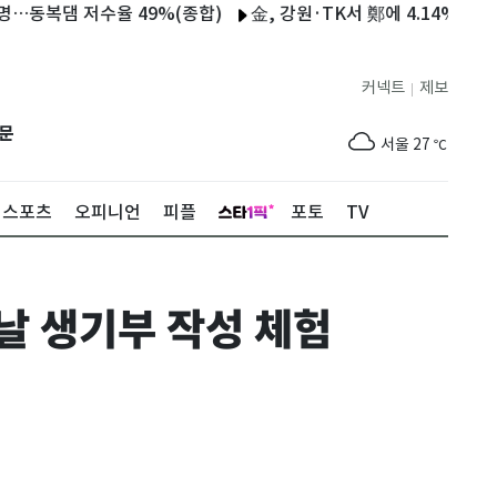
댐 저수율 49%(종합)
金, 강원·TK서 鄭에 4.14%p차 승리…
커넥트
제보
|
제주
28
℃
문
서울
27
℃
부산
25
℃
스포츠
오피니언
피플
포토
TV
대구
28
℃
인천
29
℃
날 생기부 작성 체험
광주
30
℃
대전
28
℃
울산
25
℃
강릉
20
℃
제주
28
℃