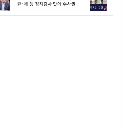
尹·韓 등 정치검사 탓에 수사권 뺏
겨"