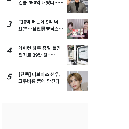
건물 450억 내놨다…세
친 생리혈' 냉동고 보
후 차익 280억 '잭팟'
관…"자궁 
해"
"10억 버는데 9억 써
'일타강사' 
3
8
요?"…삼전男♥닉스女
의 마지막 
3:3 단체소개팅 예능 화
으로 끝나버린
제
에어컨 하루 종일 틀면
[단독] 경찰,
4
9
전기료 29만 원…
제작사 회장
450kWh 넘으면 '요금
시장법 위반
폭탄'
[단독] 더보이즈 선우,
13호 태풍 '
5
10
그루비룸 품에 안긴다…
키나와·가고
앳에어리어와 전속계약
근…26만명