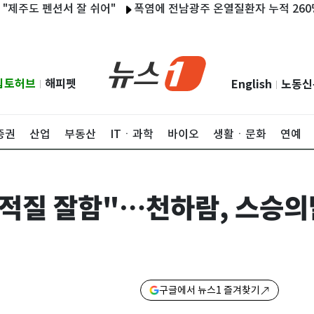
도 펜션서 잘 쉬어"
폭염에 전남광주 온열질환자 누적 260명…동복
립토허브
해피펫
English
노동신
|
|
증권
산업
부동산
ITㆍ과학
바이오
생활ㆍ문화
연예
지적질 잘함"…천하람, 스승의
구글에서 뉴스1 즐겨찾기