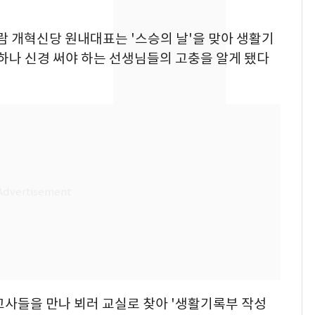
친 생리혈' 냉동고 보
관…"자궁 내부 궁금
하람 개혁신당 원내대표는 '스승의 날'을 맞아 생활기
해"
'일타강사' 남편과 아내
8
나하나 신경 써야 하는 선생님들의 고충을 알게 됐다
의 마지막 술자리…비극
으로 끝나버린 17년
[단독] 경찰, '김부장'
9
제작사 회장 수사…자본
시장법 위반 의혹
13호 태풍 '돌핀' 日오
10
키나와·가고시마현 접
근…26만명 대피령
 교사들을 만나 뵈러 교실로 찾아 '생활기록부 작성