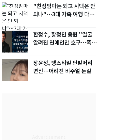
"친정엄마는 되고 시댁은 안
되냐"…3대 가족 여행 다녀
오자, 시모 '발끈'
한정수, 황정민 응원 "얼굴
알려진 연예인만 호구…폭로
녀도 신분 공개해라"
장윤정, 뱅스타일 단발머리
변신…어려진 비주얼 눈길