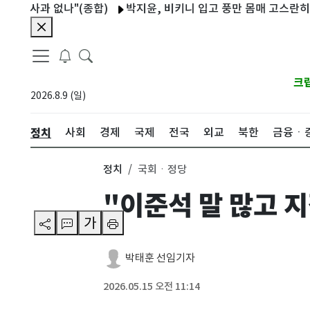
사과 없나"(종합)
박지윤, 비키니 입고 풍만 몸매 고스란히 "제주
크
2026.8.9 (일)
정치
사회
경제
국제
전국
외교
북한
금융ㆍ
정치
국회ㆍ정당
"이준석 말 많고 
가
박태훈 선임기자
2026.05.15 오전 11:14