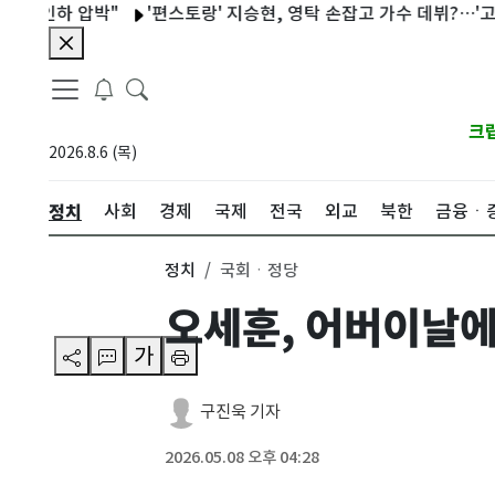
 압박"
'편스토랑' 지승현, 영탁 손잡고 가수 데뷔?…'고된떡볶이'
크
2026.8.6 (목)
정치
사회
경제
국제
전국
외교
북한
금융ㆍ
정치
국회ㆍ정당
오세훈, 어버이날에
가
구진욱 기자
2026.05.08 오후 04:28