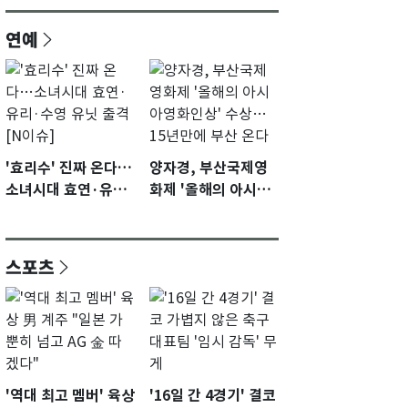
연예
'효리수' 진짜 온다…
양자경, 부산국제영
소녀시대 효연·유리·
화제 '올해의 아시아
수영 유닛 출격 [N이
영화인상' 수상…15
슈]
년만에 부산 온다
스포츠
'역대 최고 멤버' 육상
'16일 간 4경기' 결코