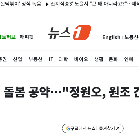
 정식 녹음
'산지직송3' 노윤서 "큰 배 아니라고?"…제작진에 항
립토허브
해피펫
English
노동신
|
|
증권
산업
부동산
ITㆍ과학
바이오
생활ㆍ문화
연예
 돌봄 공약…"정원오, 원조 
구글에서 뉴스1 즐겨찾기