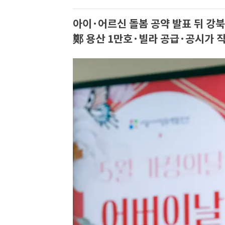
아이·어르신 돌봄 공약 발표 뒤 강
鄭 용산 1만호·빌라 공급·공시가 