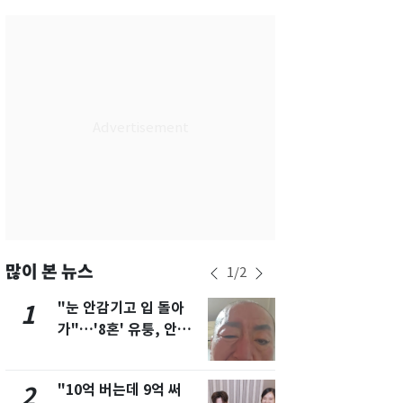
서울
29
℃
부산
27
℃
대구
29
℃
인천
28
℃
광주
27
℃
대전
29
℃
울산
27
℃
강릉
25
℃
많이 본 뉴스
1
/
2
제주
28
℃
"눈 안감기고 입 돌아
삼성전자·S
1
6
가"…'8혼' 유퉁, 안면
"주주 환원 
마비 근황 유튜브서 공
확대할 것" 
개
"10억 버는데 9억 써
펄펄 끓는 서
2
7