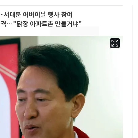
북·서대문 어버이날 행사 참여
직격…"닭장 아파트촌 만들거냐"
삼성전자·SK하이닉스
6
"주주 환원 의미 있게
확대할 것" 약속
펄펄 끓는 서울, 40도
7