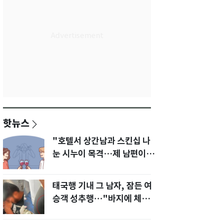
핫뉴스
"호텔서 상간남과 스킨십 나
눈 시누이 목격…제 남편이
입 다물라 하네요"
태국행 기내 그 남자, 잠든 여
승객 성추행…"바지에 체액
까지 묻었다"