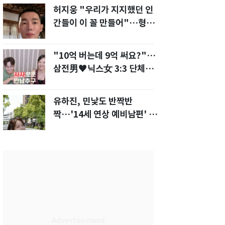
허지웅 "우리가 지지했던 인
간들이 이 꼴 만들어"…형소
법 개정안에 발끈
"10억 버는데 9억 써요?"…
삼전男♥닉스女 3:3 단체소
개팅 예능 화제
유하진, 민낯도 반짝반
짝…'14세 연상 예비남편' 강
균성이 반한 청순 미모