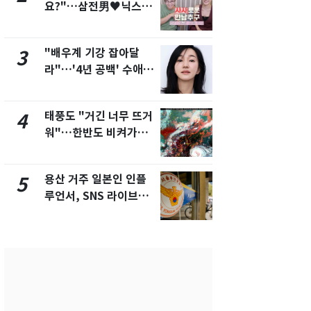
요?"…삼전男♥닉스女
돌파하나…한
3:3 단체소개팅 예능 화
폭염[오늘날
제
"배우계 기강 잡아달
SK하이닉스
3
8
라"…'4년 공백' 수애,
켓 하한가…
SNS 오픈·프로필 공개
에 시초가 
화제
태풍도 "거긴 너무 뜨거
[단독]"이번
4
9
워"…한반도 비켜가는
현, 토스역
'돌핀'과 '찬홈'
울 지하철에
새겼다
용산 거주 일본인 인플
"캐리비안 
5
10
루언서, SNS 라이브방
의실에 남자
송 도중 사망
요"…경찰 