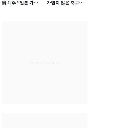
男 계주 "일본 가뿐히
가볍지 않은 축구대
넘고 AG 金 따겠다"
표팀 '임시 감독' 무게