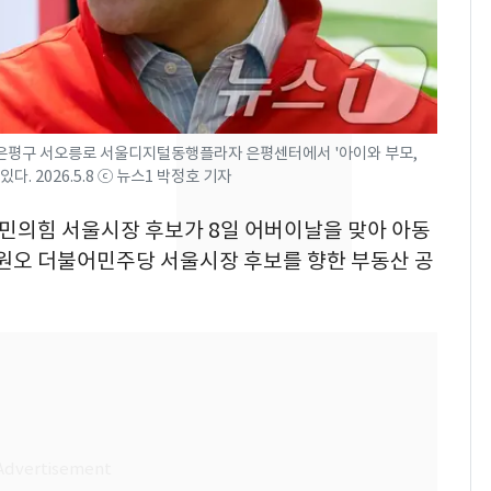
돌파하나…한낮 39도
폭염[오늘날씨]
SK하이닉스 또 프리마
8
켓 하한가…달랑 11주
에 시초가 소동
 은평구 서오릉로 서울디지털동행플라자 은평센터에서 '아이와 부모,
. 2026.5.8 ⓒ 뉴스1 박정호 기자
[단독]"이번 역은 신논
9
현, 토스역입니다"…서
 국민의힘 서울시장 후보가 8일 어버이날을 맞아 아동
울 지하철에 토스 이름
원오 더불어민주당 서울시장 후보를 향한 부동산 공
새겼다
"캐리비안 베이 여자 탈
10
의실에 남자가 있어
요"…경찰 수사