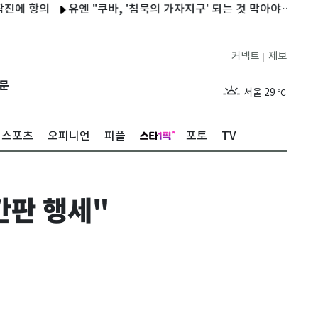
의
유엔 "쿠바, '침묵의 가자지구' 되는 것 막아야…美제재 중단 촉
커넥트
제보
|
제주
28
℃
문
서울
29
℃
부산
27
℃
스포츠
오피니언
피플
포토
TV
대구
29
℃
인천
28
℃
간판 행세"
광주
27
℃
대전
29
℃
울산
27
℃
강릉
25
℃
제주
28
℃