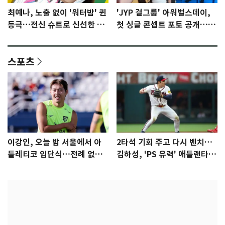
최예나, 노출 없이 '워터밤' 퀸
'JYP 걸그룹' 아워벌스데이,
등극…전신 슈트로 신선한 충
첫 싱글 콘셉트 포토 공개…청
격 [N샷]
량·키치
스포츠
이강인, 오늘 밤 서울에서 아
2타석 기회 주고 다시 벤치…
틀레티코 입단식…전례 없는
김하성, 'PS 유력' 애틀랜타에
특급대우
자리 있나