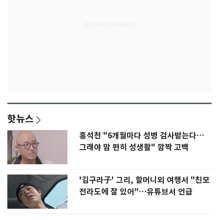
핫뉴스
홍석천 "6개월마다 성병 검사받는다…
그래야 맘 편히 성생활" 깜짝 고백
'김구라子' 그리, 할머니외 여행서 "친모
전라도에 잘 있어"…유튜브서 언급