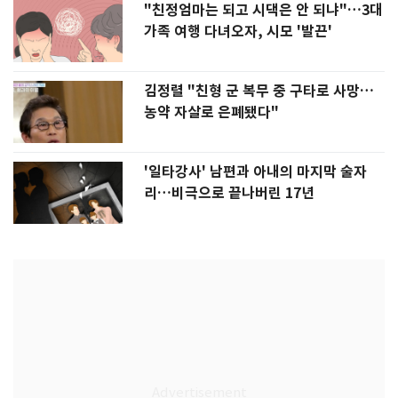
"친정엄마는 되고 시댁은 안 되냐"…3대
가족 여행 다녀오자, 시모 '발끈'
김정렬 "친형 군 복무 중 구타로 사망…
농약 자살로 은폐됐다"
'일타강사' 남편과 아내의 마지막 술자
리…비극으로 끝나버린 17년