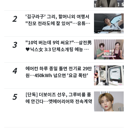
'김구라子' 그리, 할머니외 여행서
2
"친모 전라도에 잘 있어"…유튜브
서 언급
"10억 버는데 9억 써요?"…삼전男
3
♥닉스女 3:3 단체소개팅 예능 화
제
에어컨 하루 종일 틀면 전기료 29만
4
원…450kWh 넘으면 '요금 폭탄'
[단독] 더보이즈 선우, 그루비룸 품
5
에 안긴다…앳에어리어와 전속계약