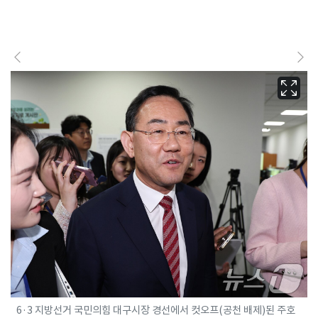
6·3 지방선거 국민의힘 대구시장 경선에서 컷오프(공천 배제)된 주호