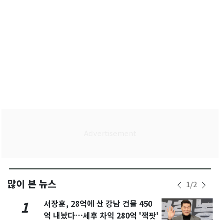
많이 본 뉴스
1
/
2
서장훈, 28억에 산 강남 건물 450
1
억 내놨다…세후 차익 280억 '잭팟'