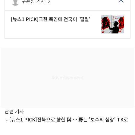
구윤성 기자
[뉴스1 PICK]극한 폭염에 전국이 '펄펄'
관련 기사
[뉴스1 PICK]전북으로 향한 與 … 野는 '보수의 심장' TK로