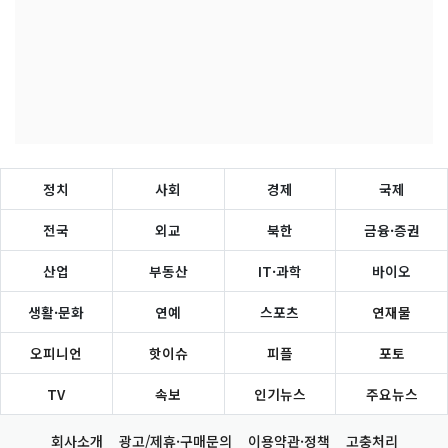
정치
사회
경제
국제
전국
외교
북한
금융·증권
산업
부동산
IT·과학
바이오
생활·문화
연예
스포츠
연재물
오피니언
핫이슈
피플
포토
TV
속보
인기뉴스
주요뉴스
회사소개
광고/제휴·구매문의
이용약관·정책
고충처리