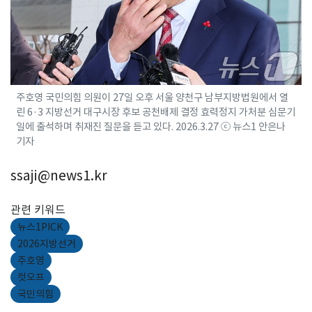
주호영 국민의힘 의원이 27일 오후 서울 양천구 남부지방법원에서 열
린 6·3 지방선거 대구시장 후보 공천배제 결정 효력정지 가처분 심문기
일에 출석하며 취재진 질문을 듣고 있다. 2026.3.27 ⓒ 뉴스1 안은나
기자
ssaji@news1.kr
관련 키워드
뉴스1PICK
2026지방선거
주호영
컷오프
국민의힘