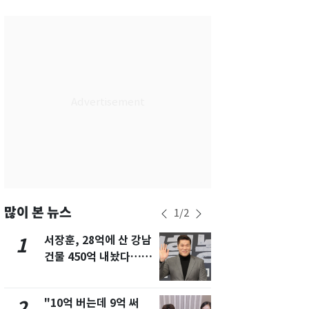
서울
35
℃
부산
33
℃
대구
31
℃
인천
36
℃
광주
33
℃
대전
36
℃
울산
32
℃
강릉
22
℃
많이 본 뉴스
1
/
2
제주
30
℃
서장훈, 28억에 산 강남
13호 태풍 '
1
6
건물 450억 내놨다…세
키나와·가고
후 차익 280억 '잭팟'
근…26만명
"10억 버는데 9억 써
낮 최고 37
2
7