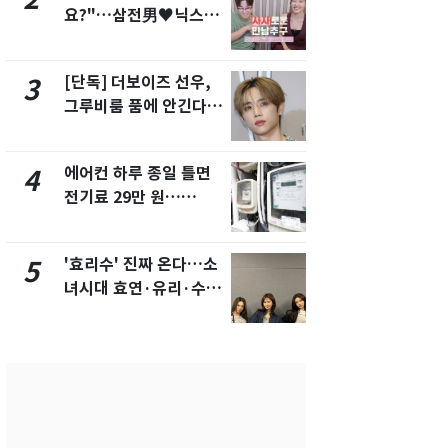
요?"…삼전男♥닉스女
속…전국 곳곳
3:3 단체소개팅 예능 화
날씨]
제
[단독] 더보이즈 선우,
[단독]중수
3
8
그루비룸 품에 안긴다…
수사관 경력
앳에어리어와 전속계약
진…법무사·
택' 유지
에어컨 하루 종일 틀면
"캐리비안 
4
9
전기료 29만 원…
의실에 남자
450kWh 넘으면 '요금
요"…경찰 
폭탄'
'효리수' 진짜 온다…소
전남광주 화
5
10
녀시대 효연·유리·수영
교통사고로 
유닛 출격 [N이슈]
지…6명 부