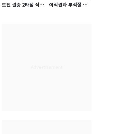
트전 결승 2타점 적시
여직원과 부적절 관
타…5-2 승리 견인
계에 거액 퇴직금 지
급 논란