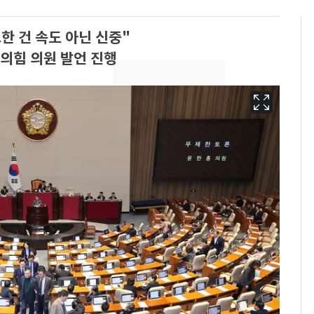
한 건 속도 아닌 신중"
의힘 의원 발언 진행
13호 태풍 '돌핀' 日오
6
키나와·가고시마현 접
근…26만명 대피령
낮 최고 37도 폭염 계
7