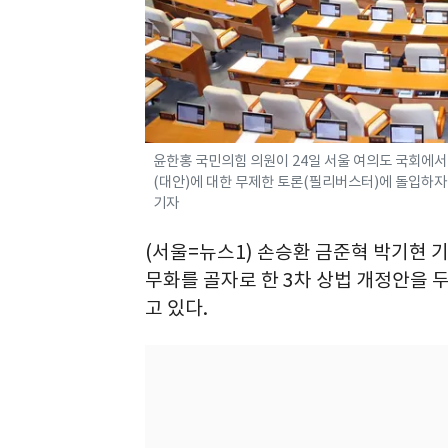
윤한홍 국민의힘 의원이 24일 서울 여의도 국회에서
(대안)에 대한 무제한 토론(필리버스터)에 돌입하자 더
기자
(서울=뉴스1) 손승환 금준혁 박기현 기
무화를 골자로 한 3차 상법 개정안을 
고 있다.