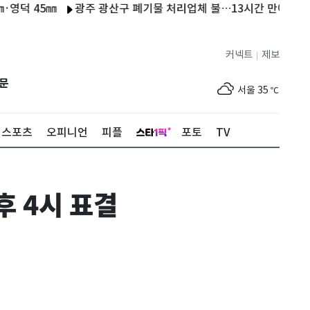
5㎜
광주 광산구 폐기물 처리업체 불…13시간 만에 진화(종합)
커넥트
제보
|
제주
30
℃
문
서울
35
℃
부산
33
℃
스포츠
오피니언
피플
포토
TV
대구
31
℃
인천
36
℃
후 4시 표결
광주
33
℃
대전
36
℃
울산
32
℃
강릉
22
℃
제주
30
℃