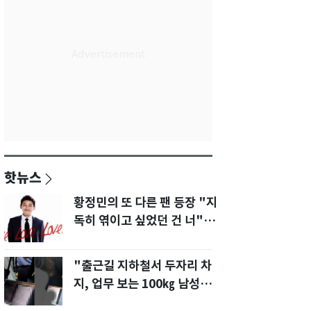
핫뉴스
황정민의 또 다른 팬 등장 "지
독히 엮이고 싶었던 건 너" 폭
로녀 직격
"출근길 지하철서 두자리 차
지, 업무 보는 100㎏ 남성…
부딪히면 신경질"