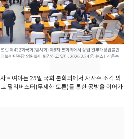
속…전국 곳곳 비 [오늘
날씨]
[단독]중수청 가는 검찰
8
수사관 경력 합산 추
진…법무사·집행관 '혜
택' 유지
 열린 제432회국회(임시회) 제8차 본회의에서 상법 일부개정법률안
"캐리비안 베이 여자 탈
9
불어민주당 의원들이 퇴장하고 있다. 2026.2.24 ⓒ 뉴스1 신웅수
의실에 남자가 있어
요"…경찰 수사
자 = 여야는 25일 국회 본회의에서 자사주 소각 의
전남광주 화정역 인근서
10
두고 필리버스터(무제한 토론)를 통한 공방을 이어가
교통사고로 40대 심정
지…6명 부상