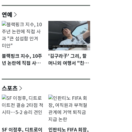
연예
블랙핑크 지수, 10주
'김구라子' 그리, 할
년 논란에 직접 사과
머니외 여행서 "친모
"큰 섭섭함 안겨 미
전라도에 잘 있어"…
안"
유튜브서 언급
스포츠
SF 이정후, 디트로이
인판티노 FIFA 회장,