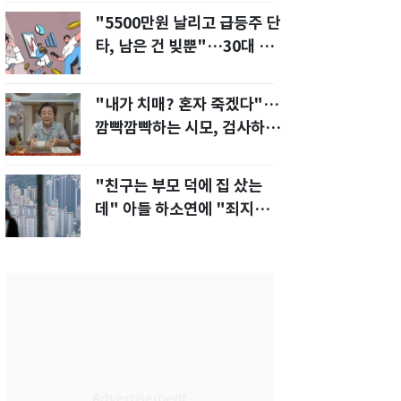
"5500만원 날리고 급등주 단
타, 남은 건 빚뿐"…30대 여
성 파혼 위기
"내가 치매? 혼자 죽겠다"…
깜빡깜빡하는 시모, 검사하라
하자 '발끈'
"친구는 부모 덕에 집 샀는
데" 아들 하소연에 "죄지었
다" 사죄 '먹먹'