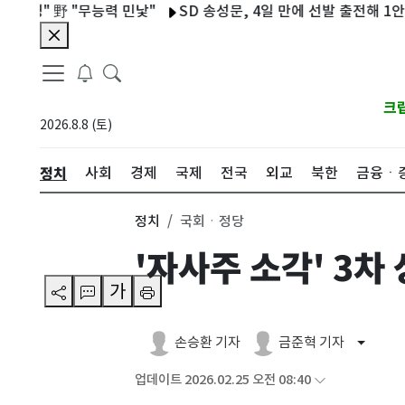
 野 "무능력 민낯"
SD 송성문, 4일 만에 선발 출전해 1안타…3루 
크
2026.8.8 (토)
정치
사회
경제
국제
전국
외교
북한
금융ㆍ
정치
국회ㆍ정당
'자사주 소각' 3차
가
손승환 기자
금준혁 기자
업데이트 2026.02.25 오전 08:40