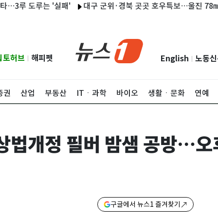
도루는 '실패'
대구 군위·경북 곳곳 호우특보…울진 78㎜·영덕 4
립토허브
해피펫
English
노동신
|
|
증권
산업
부동산
ITㆍ과학
바이오
생활ㆍ문화
연예
 상법개정 필버 밤샘 공방…오
구글에서 뉴스1 즐겨찾기