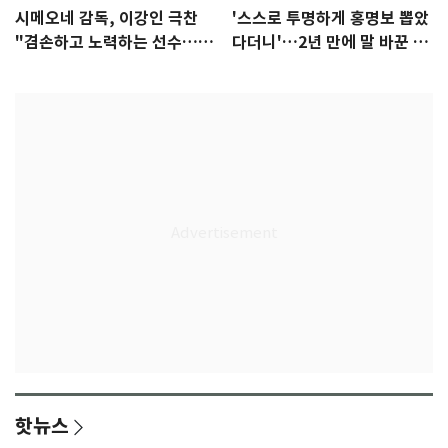
시메오네 감독, 이강인 극찬
'스스로 투명하게 홍명보 뽑았
"겸손하고 노력하는 선수…좋
다더니'…2년 만에 말 바꾼 이
은 첫인상"
임생
핫뉴스