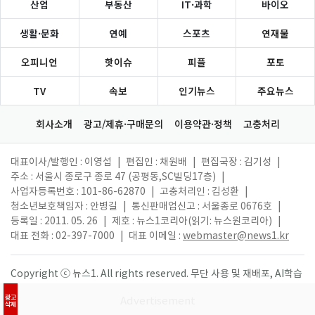
산업
부동산
IT·과학
바이오
생활·문화
연예
스포츠
연재물
오피니언
핫이슈
피플
포토
TV
속보
인기뉴스
주요뉴스
회사소개
광고/제휴·구매문의
이용약관·정책
고충처리
대표이사/발행인 : 이영섭
|
편집인 : 채원배
|
편집국장 : 김기성
|
주소 : 서울시 종로구 종로 47 (공평동,SC빌딩17층)
|
사업자등록번호 : 101-86-62870
|
고충처리인 : 김성환
|
청소년보호책임자 : 안병길
|
통신판매업신고 : 서울종로 0676호
|
등록일 : 2011. 05. 26
|
제호 : 뉴스1코리아(읽기: 뉴스원코리아)
|
대표 전화 : 02-397-7000
|
대표 이메일 :
webmaster@news1.kr
Copyright ⓒ 뉴스1. All rights reserved. 무단 사용 및 재배포, AI학습
활용 금지.
광고
삭제