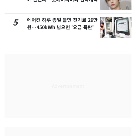
에어컨 하루 종일 틀면 전기료 29만
5
원…450kWh 넘으면 '요금 폭탄'