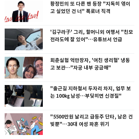
황정민의 또 다른 팬 등장 "지독히 엮이
고 싶었던 건 너" 폭로녀 직격
'김구라子' 그리, 할머니외 여행서 "친모
전라도에 잘 있어"…유튜브서 언급
회춘실험 억만장자, '여친 생리혈' 냉동
고 보관…"자궁 내부 궁금해"
"출근길 지하철서 두자리 차지, 업무 보
는 100㎏ 남성…부딪히면 신경질"
"5500만원 날리고 급등주 단타, 남은 건
빚뿐"…30대 여성 파혼 위기