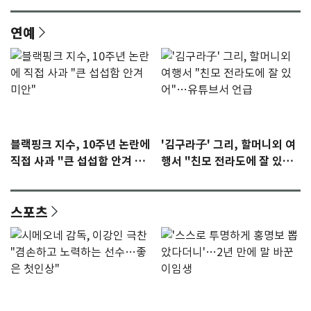
연예
블랙핑크 지수, 10주년 논란에
'김구라子' 그리, 할머니외 여
직접 사과 "큰 섭섭함 안겨 미
행서 "친모 전라도에 잘 있
안"
어"…유튜브서 언급
스포츠