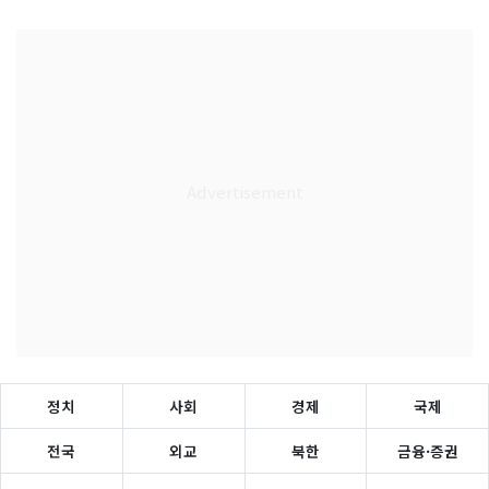
정치
사회
경제
국제
전국
외교
북한
금융·증권