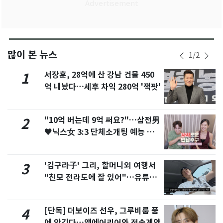
많이 본 뉴스
1
/
2
서장훈, 28억에 산 강남 건물 450
1
억 내놨다…세후 차익 280억 '잭팟'
"10억 버는데 9억 써요?"…삼전男
2
♥닉스女 3:3 단체소개팅 예능 화
제
'김구라子' 그리, 할머니외 여행서
3
"친모 전라도에 잘 있어"…유튜브
서 언급
[단독] 더보이즈 선우, 그루비룸 품
4
에 안긴다…앳에어리어와 전속계약