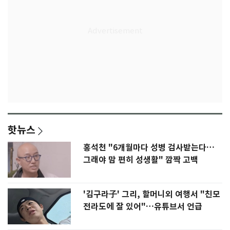
핫뉴스
홍석천 "6개월마다 성병 검사받는다…
그래야 맘 편히 성생활" 깜짝 고백
'김구라子' 그리, 할머니외 여행서 "친모
전라도에 잘 있어"…유튜브서 언급