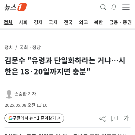
정치
사회
경제
국제
전국
외교
북한
금융ㆍ증권
정치
국회ㆍ정당
김문수 "유령과 단일화하라는 거냐…시
한은 18·20일까지면 충분"
손승환 기자
2025.05.08 오전 11:10
가
구글에서 뉴스1 즐겨찾기