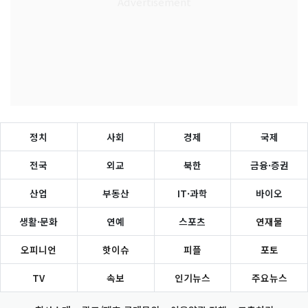
정치
사회
경제
국제
전국
외교
북한
금융·증권
산업
부동산
IT·과학
바이오
생활·문화
연예
스포츠
연재물
오피니언
핫이슈
피플
포토
TV
속보
인기뉴스
주요뉴스