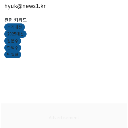
hyuk@news1.kr
관련 키워드
조기대선
2025대선
김문수
한덕수
단일화