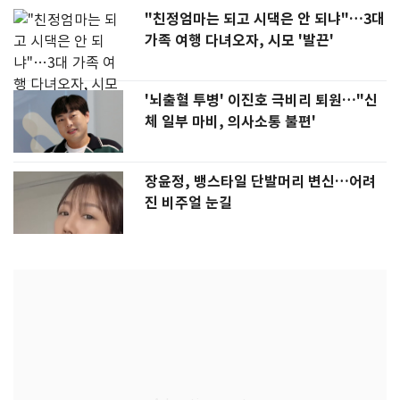
"친정엄마는 되고 시댁은 안 되냐"…3대
가족 여행 다녀오자, 시모 '발끈'
'뇌출혈 투병' 이진호 극비리 퇴원…"신
체 일부 마비, 의사소통 불편'
장윤정, 뱅스타일 단발머리 변신…어려
진 비주얼 눈길