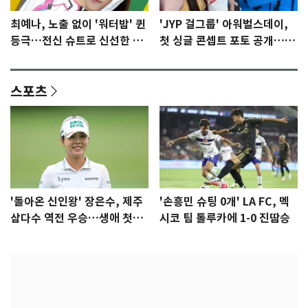
최예나, 노출 없이 '워터밤' 퀸
'JYP 걸그룹' 아워벌스데이,
등극…전신 슈트로 신선한 충
첫 싱글 콘셉트 포토 공개…청
격 [N샷]
량·키치
스포츠
'돌아온 신인왕' 장은수, 제주
'손흥민 슈팅 0개' LA FC, 멕
삼다수 역전 우승…생애 첫승
시코 팀 톨루카에 1-0 진땀승
감격