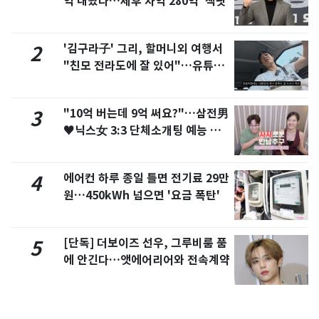
억 내놨다…세후 차익 280억 '잭팟'
'김구라子' 그리, 할머니외 여행서
2
"친모 전라도에 잘 있어"…유튜브
서 언급
"10억 버는데 9억 써요?"…삼전男
3
♥닉스女 3:3 단체소개팅 예능 화
제
에어컨 하루 종일 틀면 전기료 29만
4
원…450kWh 넘으면 '요금 폭탄'
[단독] 더보이즈 선우, 그루비룸 품
5
에 안긴다…앳에어리어와 전속계약