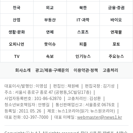
전국
외교
북한
금융·증권
산업
부동산
IT·과학
바이오
생활·문화
연예
스포츠
연재물
오피니언
핫이슈
피플
포토
TV
속보
인기뉴스
주요뉴스
회사소개
광고/제휴·구매문의
이용약관·정책
고충처리
대표이사/발행인 : 이영섭
|
편집인 : 채원배
|
편집국장 : 김기성
|
주소 : 서울시 종로구 종로 47 (공평동,SC빌딩17층)
|
사업자등록번호 : 101-86-62870
|
고충처리인 : 김성환
|
청소년보호책임자 : 안병길
|
통신판매업신고 : 서울종로 0676호
|
등록일 : 2011. 05. 26
|
제호 : 뉴스1코리아(읽기: 뉴스원코리아)
|
대표 전화 : 02-397-7000
|
대표 이메일 :
webmaster@news1.kr