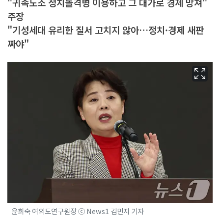
"귀족노조 정치돌격병 이용하고 그 대가로 경제 망쳐"
주장
"기성세대 유리한 질서 고치지 않아…정치·경제 새판
짜야"
윤희숙 여의도연구원장 ⓒ News1 김민지 기자