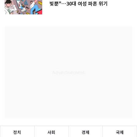
빚뿐"…30대 여성 파혼 위기
정치
사회
경제
국제