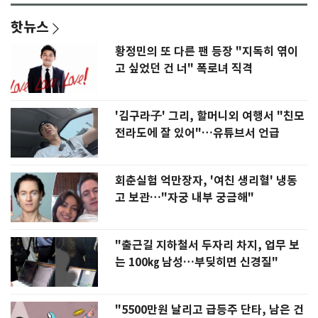
핫뉴스
황정민의 또 다른 팬 등장 "지독히 엮이
고 싶었던 건 너" 폭로녀 직격
'김구라子' 그리, 할머니외 여행서 "친모
전라도에 잘 있어"…유튜브서 언급
회춘실험 억만장자, '여친 생리혈' 냉동
고 보관…"자궁 내부 궁금해"
"출근길 지하철서 두자리 차지, 업무 보
는 100㎏ 남성…부딪히면 신경질"
"5500만원 날리고 급등주 단타, 남은 건