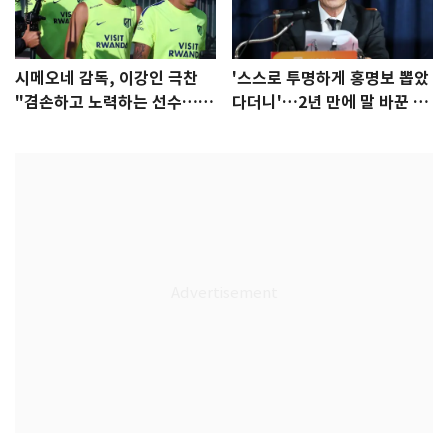
시메오네 감독, 이강인 극찬
'스스로 투명하게 홍명보 뽑았
"겸손하고 노력하는 선수…좋
다더니'…2년 만에 말 바꾼 이
은 첫인상"
임생