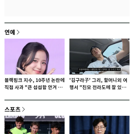
연예
블랙핑크 지수, 10주년 논란에
'김구라子' 그리, 할머니외 여
직접 사과 "큰 섭섭함 안겨 미
행서 "친모 전라도에 잘 있
안"
어"…유튜브서 언급
스포츠