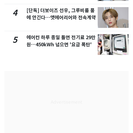
[단독] 더보이즈 선우, 그루비룸 품
4
에 안긴다…앳에어리어와 전속계약
에어컨 하루 종일 틀면 전기료 29만
5
원…450kWh 넘으면 '요금 폭탄'