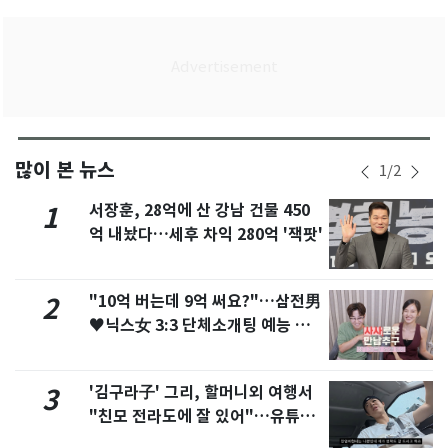
많이 본 뉴스
1
/
2
서장훈, 28억에 산 강남 건물 450
1
억 내놨다…세후 차익 280억 '잭팟'
"10억 버는데 9억 써요?"…삼전男
2
♥닉스女 3:3 단체소개팅 예능 화
제
'김구라子' 그리, 할머니외 여행서
3
"친모 전라도에 잘 있어"…유튜브
서 언급