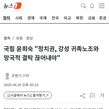
정치
사회
경제
국제
전국
외교
북한
금융ㆍ증권
정치
국회ㆍ정당
국힘 윤희숙 "정치권, 강성 귀족노조와
망국적 결탁 끊어내야"
조현기 기자
2025.04.25 오후 05:10
가
구글에서 뉴스1 즐겨찾기