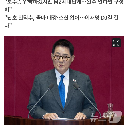
"보수층 압박하겠지만 MZ세대답게…완주 안하면 구정
치"
"난초 한덕수, 출마 배짱·소신 없어…이재명 DJ길 간
다"