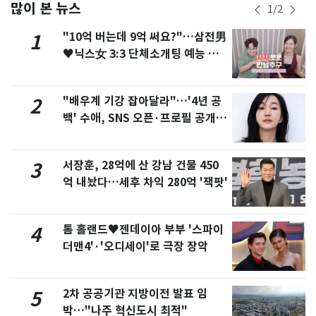
많이 본 뉴스
1
/
2
"10억 버는데 9억 써요?"…삼전男
1
♥닉스女 3:3 단체소개팅 예능 화
제
"배우계 기강 잡아달라"…'4년 공
2
백' 수애, SNS 오픈·프로필 공개
화제
서장훈, 28억에 산 강남 건물 450
3
억 내놨다…세후 차익 280억 '잭팟'
톰 홀랜드♥젠데이아 부부 '스파이
4
더맨4'·'오디세이'로 극장 장악
2차 공공기관 지방이전 발표 임
5
박…"나주 혁신도시 최적"