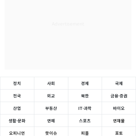
정치
사회
경제
국제
전국
외교
북한
금융·증권
산업
부동산
IT·과학
바이오
생활·문화
연예
스포츠
연재물
오피니언
핫이슈
피플
포토