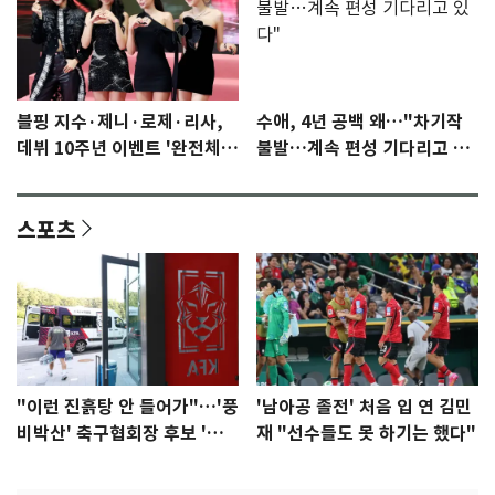
블핑 지수·제니·로제·리사,
수애, 4년 공백 왜…"차기작
데뷔 10주년 이벤트 '완전체'
불발…계속 편성 기다리고 있
참석 확정…기대감 UP
다"
스포츠
"이런 진흙탕 안 들어가"…'풍
'남아공 졸전' 처음 입 연 김민
비박산' 축구협회장 후보 '실
재 "선수들도 못 하기는 했다"
종'