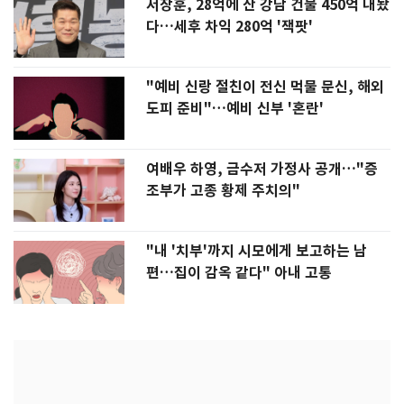
서장훈, 28억에 산 강남 건물 450억 내놨
다…세후 차익 280억 '잭팟'
"예비 신랑 절친이 전신 먹물 문신, 해외
도피 준비"…예비 신부 '혼란'
여배우 하영, 금수저 가정사 공개…"증
조부가 고종 황제 주치의"
"내 '치부'까지 시모에게 보고하는 남
편…집이 감옥 같다" 아내 고통