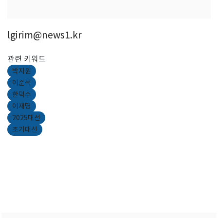
lgirim@news1.kr
관련 키워드
박지원
이준석
한덕수
이재명
2025대선
조기대선