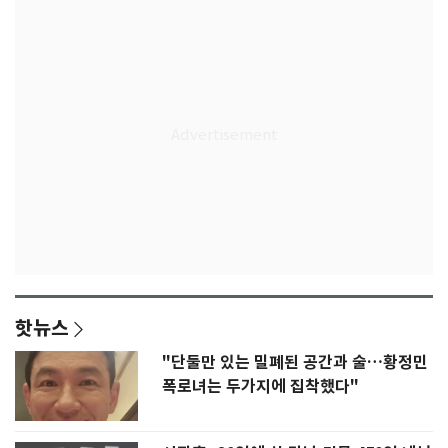
핫뉴스
"단둘만 있는 밀폐된 공간과 술…황정민
폭로녀는 두가지에 집착했다"