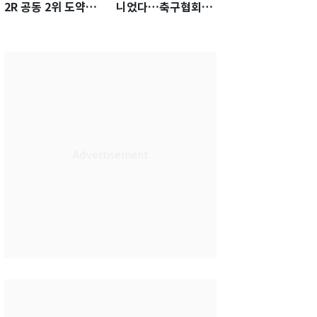
2R 공동 2위 도약…
니었다…축구협회장
통산 최다 21승 신기
출장에 부인 3회 동반
록 도전
'펑펑'