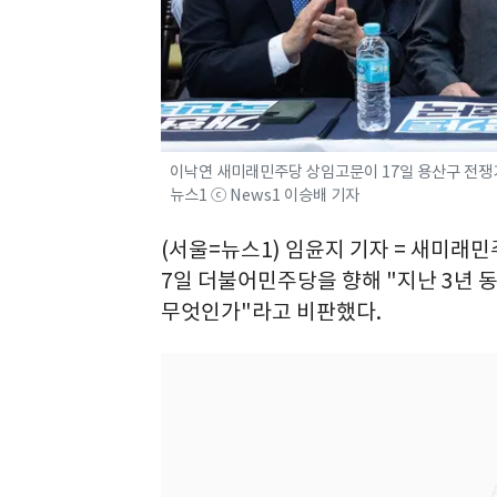
이낙연 새미래민주당 상임고문이 17일 용산구 전쟁기념
뉴스1 ⓒ News1 이승배 기자
(서울=뉴스1) 임윤지 기자 = 새미래
7일 더불어민주당을 향해 "지난 3년 동
무엇인가"라고 비판했다.