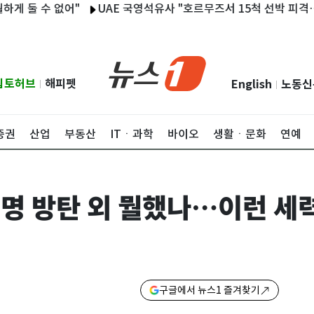
 수 없어"
UAE 국영석유사 "호르무즈서 15척 선박 피격…1명 사
립토허브
해피펫
English
노동신
|
|
증권
산업
부동산
ITㆍ과학
바이오
생활ㆍ문화
연예
재명 방탄 외 뭘했나…이런 세
구글에서 뉴스1 즐겨찾기