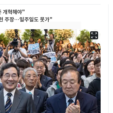
준 개혁해야"
개헌 주장…일주일도 못가"
13호 태풍 '돌핀' 日오
6
키나와·가고시마현 접
근…26만명 대피령
"캐리비안 베이 여자 탈
7