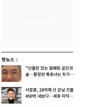
핫뉴스
"단둘만 있는 밀폐된 공간과
술…황정민 폭로녀는 두가지
에 집착했다"
서장훈, 28억에 산 강남 건물
450억 내놨다…세후 차익
280억 '잭팟'