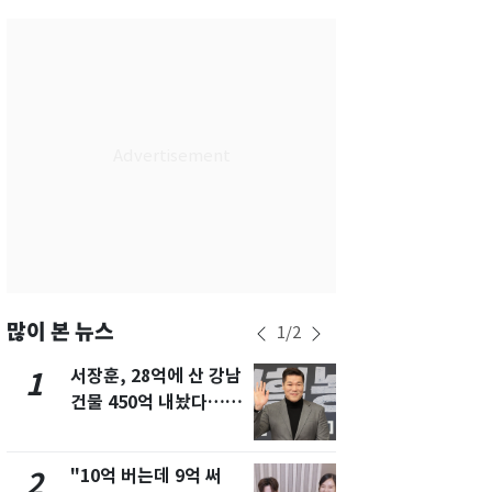
서울
30
℃
부산
27
℃
대구
28
℃
인천
29
℃
광주
29
℃
대전
27
℃
울산
27
℃
강릉
25
℃
많이 본 뉴스
1
/
2
제주
28
℃
서장훈, 28억에 산 강남
13호 태풍 '
1
6
건물 450억 내놨다…세
키나와·가고
후 차익 280억 '잭팟'
근…26만명
"10억 버는데 9억 써
"캐리비안 
2
7