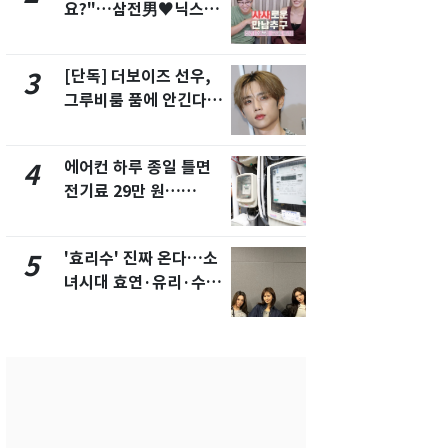
요?"…삼전男♥닉스女
의실에 남자
3:3 단체소개팅 예능 화
요"…경찰 
제
[단독] 더보이즈 선우,
[단독]중수
3
8
그루비룸 품에 안긴다…
수사관 경력
앳에어리어와 전속계약
진…법무사·
택' 유지
에어컨 하루 종일 틀면
전남광주 화
4
9
전기료 29만 원…
교통사고로 
450kWh 넘으면 '요금
지…6명 부
폭탄'
'효리수' 진짜 온다…소
축구협회, 
5
10
녀시대 효연·유리·수영
들 10여명 대
유닛 출격 [N이슈]
대' 의혹…
픽 예선 등