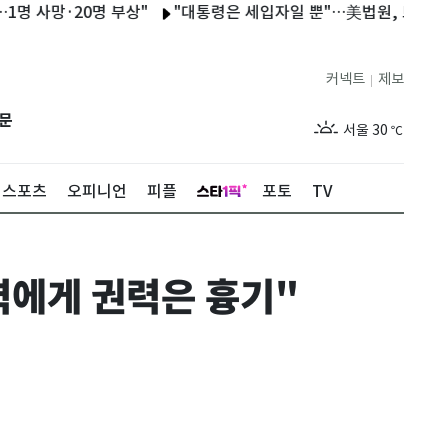
망·20명 부상"
"대통령은 세입자일 뿐"…美법원, 트럼프 백악관
커넥트
제보
|
제주
28
℃
문
서울
30
℃
부산
27
℃
스포츠
오피니언
피플
포토
TV
대구
28
℃
인천
29
℃
력에게 권력은 흉기"
광주
29
℃
대전
27
℃
울산
27
℃
강릉
25
℃
제주
28
℃