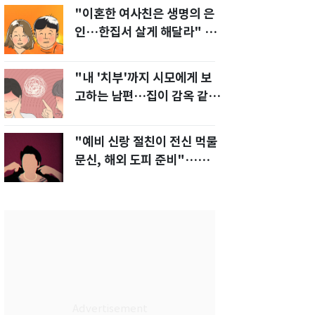
"이혼한 여사친은 생명의 은
인…한집서 살게 해달라" 남
편 요구에 '절망'
"내 '치부'까지 시모에게 보
고하는 남편…집이 감옥 같
다" 아내 고통
"예비 신랑 절친이 전신 먹물
문신, 해외 도피 준비"…예비
신부 '혼란'