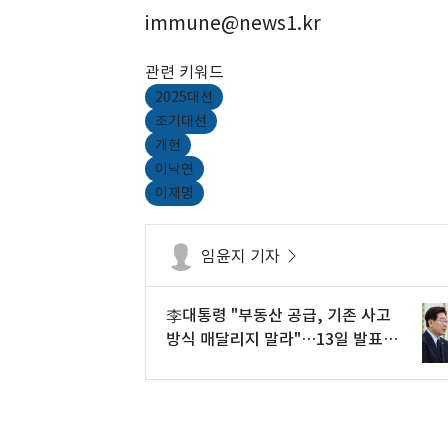
immune@news1.kr
관련 키워드
2025대선
조기대선
개헌
이낙연
이재명
임윤지 기자
李대통령 "부동산 공급, 기존 사고
방식 매달리지 말라"…13일 발표
관측