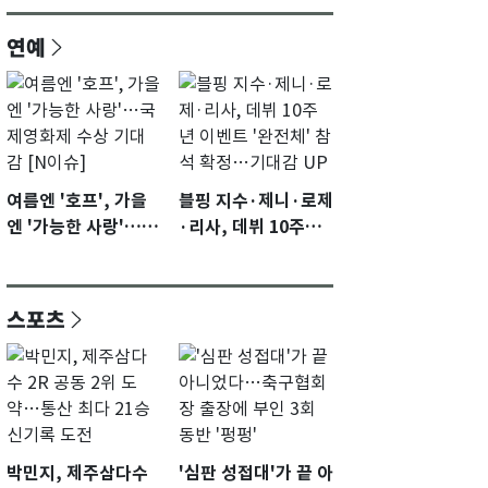
연예
여름엔 '호프', 가을
블핑 지수·제니·로제
엔 '가능한 사랑'…국
·리사, 데뷔 10주년
제영화제 수상 기대
이벤트 '완전체' 참석
감 [N이슈]
확정…기대감 UP
스포츠
박민지, 제주삼다수
'심판 성접대'가 끝 아