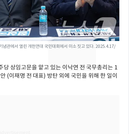
의실에 남자가 있어
요"…경찰 수사
[단독]중수청 가는 검찰
8
수사관 경력 합산 추
진…법무사·집행관 '혜
택' 유지
관에서 열린 개헌연대 국민대회에서 미소 짓고 있다. 2025.4.17/
전남광주 화정역 인근서
9
교통사고로 40대 심정
지…6명 부상
민주당 상임고문을 맡고 있는 이낙연 전 국무총리는 1
안 (이재명 전 대표) 방탄 외에 국민을 위해 한 일이
축구협회, 외국인 심판
10
들 10여명 대상 '성 접
대' 의혹…월드컵·올림
픽 예선 등