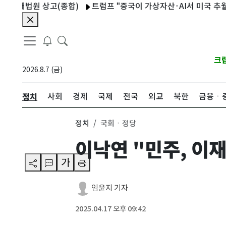
법원 상고(종합)
트럼프 "중국이 가상자산·AI서 미국 추월하게 둘
크
2026.8.7 (금)
정치
사회
경제
국제
전국
외교
북한
금융ㆍ
정치
국회ㆍ정당
이낙연 "민주, 이
가
임윤지 기자
2025.04.17 오후 09:42