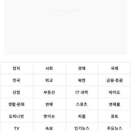
정치
사회
경제
국제
전국
외교
북한
금융·증권
산업
부동산
IT·과학
바이오
생활·문화
연예
스포츠
연재물
오피니언
핫이슈
피플
포토
TV
속보
인기뉴스
주요뉴스