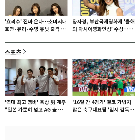
'효리수' 진짜 온다…소녀시대
양자경, 부산국제영화제 '올해
효연·유리·수영 유닛 출격 [N
의 아시아영화인상' 수상…15
이슈]
년만에 부산 온다
스포츠
'역대 최고 멤버' 육상 男 계주
'16일 간 4경기' 결코 가볍지
"일본 가뿐히 넘고 AG 金 따겠
않은 축구대표팀 '임시 감독'
다"
무게