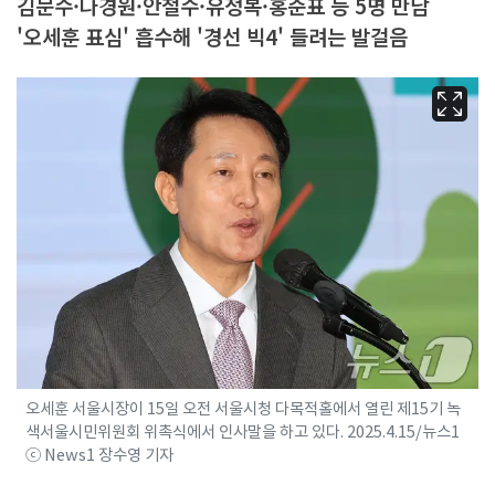
김문수·나경원·안철수·유정복·홍준표 등 5명 만남
'오세훈 표심' 흡수해 '경선 빅4' 들려는 발걸음
오세훈 서울시장이 15일 오전 서울시청 다목적홀에서 열린 제15기 녹
색서울시민위원회 위촉식에서 인사말을 하고 있다. 2025.4.15/뉴스1
ⓒ News1 장수영 기자