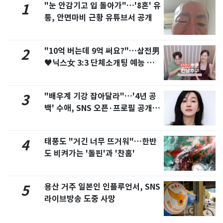
"눈 안감기고 입 돌아가"…'8혼' 유
1
퉁, 안면마비 근황 유튜브서 공개
"10억 버는데 9억 써요?"…삼전男
2
♥닉스女 3:3 단체소개팅 예능 화
제
"배우계 기강 잡아달라"…'4년 공
3
백' 수애, SNS 오픈·프로필 공개
화제
태풍도 "거긴 너무 뜨거워"…한반
4
도 비켜가는 '돌핀'과 '찬홈'
용산 거주 일본인 인플루언서, SNS
5
라이브방송 도중 사망