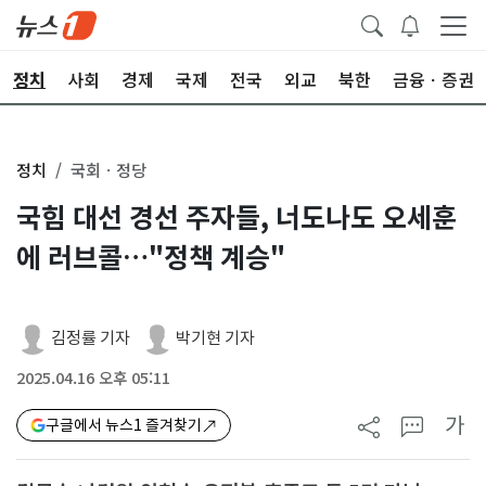
정치
사회
경제
국제
전국
외교
북한
금융ㆍ증권
정치
국회ㆍ정당
국힘 대선 경선 주자들, 너도나도 오세훈
에 러브콜…"정책 계승"
김정률 기자
박기현 기자
2025.04.16 오후 05:11
가
구글에서 뉴스1 즐겨찾기