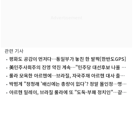
관련 기사
평화도 공감이 먼저다…통일부가 놓친 한 발짝[한반도GPS]
美민주사회주의 진영 약진 계속…"민주당 대선후보 나올 수
도"
룰라 모욕한 아르헨에…브라질, 자국주재 아르헨 대사 출국
요구
박범계 "정청래 '배신에는 총량이 없다'? 정말 몰인정…명청
대전, 鄭 탓에 생긴 말"
아르헨 밀레이, 브라질 룰라에 또 "도둑·부패 정치인"…갈등
격화