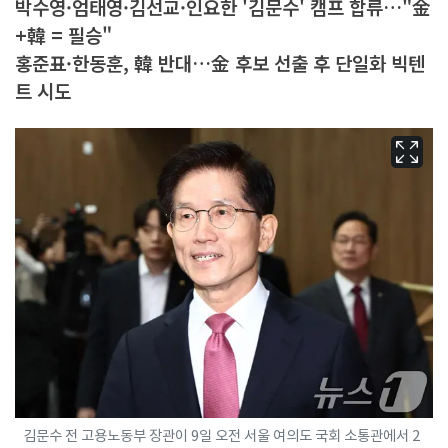
박수영·엄태영·김선교·인요한 '김문수' 캠프 합류…"金
+韓 = 필승"
홍준표·한동훈, 韓 반대…金 후보 선출 후 단일화 빅텐
트 시도
김문수 전 고용노동부 장관이 9일 오전 서울 여의도 국회 소통관에서 2