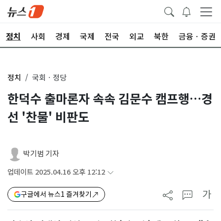
정치
사회
경제
국제
전국
외교
북한
금융ㆍ증권
정치
국회ㆍ정당
한덕수 출마론자 속속 김문수 캠프행…경
선 '찬물' 비판도
박기범 기자
업데이트 2025.04.16 오후 12:12
가
구글에서 뉴스1 즐겨찾기