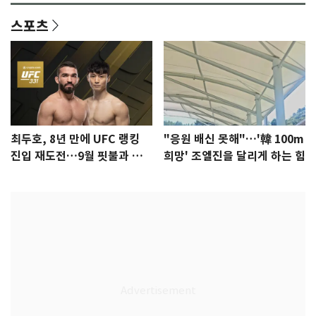
스포츠
최두호, 8년 만에 UFC 랭킹
"응원 배신 못해"…'韓 100m
진입 재도전…9월 핏불과 대
희망' 조엘진을 달리게 하는 힘
결