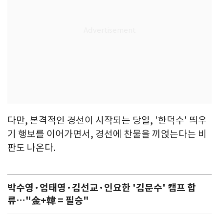
다만, 본격적인 경선이 시작되는 당일, '한덕수' 띄우
기 행보를 이어가면서, 경선에 찬물을 끼얹는다는 비
판도 나온다.
박수영·엄태영·김선교·인요한 '김문수' 캠프 합
류…"金+韓 = 필승"