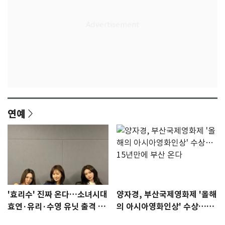
연예
'효리수' 진짜 온다…소녀시대
양자경, 부산국제영화제 '올해
효연·유리·수영 유닛 출격 [N
의 아시아영화인상' 수상…15
이슈]
년만에 부산 온다