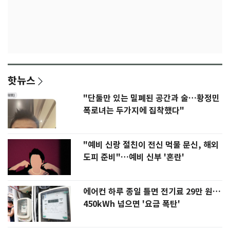
핫뉴스
"단둘만 있는 밀폐된 공간과 술…황정민
폭로녀는 두가지에 집착했다"
"예비 신랑 절친이 전신 먹물 문신, 해외
도피 준비"…예비 신부 '혼란'
에어컨 하루 종일 틀면 전기료 29만 원…
450kWh 넘으면 '요금 폭탄'