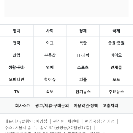
정치
사회
경제
국제
전국
외교
북한
금융·증권
산업
부동산
IT·과학
바이오
생활·문화
연예
스포츠
연재물
오피니언
핫이슈
피플
포토
TV
속보
인기뉴스
주요뉴스
회사소개
광고/제휴·구매문의
이용약관·정책
고충처리
대표이사/발행인 : 이영섭
|
편집인 : 채원배
|
편집국장 : 김기성
|
주소 : 서울시 종로구 종로 47 (공평동,SC빌딩17층)
|