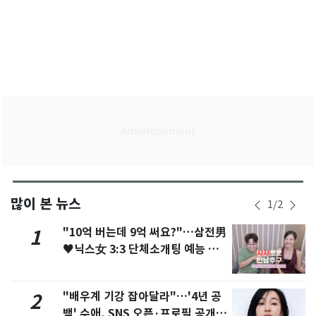
많이 본 뉴스
1
/
2
"10억 버는데 9억 써요?"…삼전男
1
♥닉스女 3:3 단체소개팅 예능 화
제
"배우계 기강 잡아달라"…'4년 공
2
백' 수애, SNS 오픈·프로필 공개