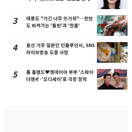
화제
태풍도 "거긴 너무 뜨거워"…한반
3
도 비켜가는 '돌핀'과 '찬홈'
용산 거주 일본인 인플루언서, SNS
4
라이브방송 도중 사망
톰 홀랜드♥젠데이아 부부 '스파이
5
더맨4'·'오디세이'로 극장 장악