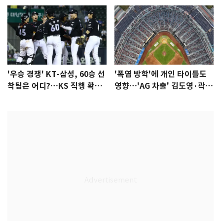
'우승 경쟁' KT-삼성, 60승 선
'폭염 방학'에 개인 타이틀도
착팀은 어디?…KS 직행 확률
영향…'AG 차출' 김도영·곽빈
77.8%
울상