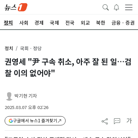
정치
사회
경제
국제
전국
외교
북한
금융ㆍ증권
정치
국회ㆍ정당
권영세 "尹 구속 취소, 아주 잘 된 일…검
찰 이의 없어야"
박기현 기자
2025.03.07 오후 02:26
가
구글에서 뉴스1 즐겨찾기