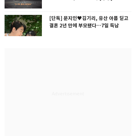
[단독] 문지인♥김기리, 유산 아픔 딛고
결혼 2년 만에 부모됐다…7일 득남