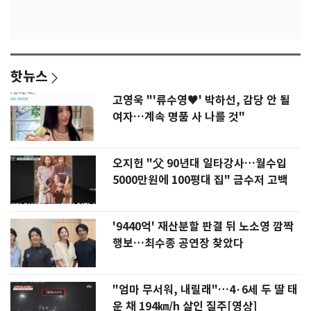
핫뉴스
고영욱 "'류수영♥' 박하선, 감당 안 될
여자…계속 명품 사 나를 것"
오지헌 "父 90년대 일타강사…월수입
5000만원에 100평대 집" 금수저 고백
'9440억' 재산분할 판결 뒤 노소영 깜짝
행보…최수종 공연장 찾았다
"엄마 무서워, 내릴래"…4·6세 두 딸 태
운 채 194㎞/h 살인 질주[영상]