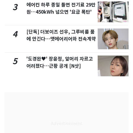
에어컨 하루 종일 틀면 전기료 29만
3
원…450kWh 넘으면 '요금 폭탄'
[단독] 더보이즈 선우, 그루비룸 품
4
에 안긴다…앳에어리어와 전속계약
'도경완♥' 장윤정, 앞머리 자르고
5
어려졌다…근황 공개 [N샷]