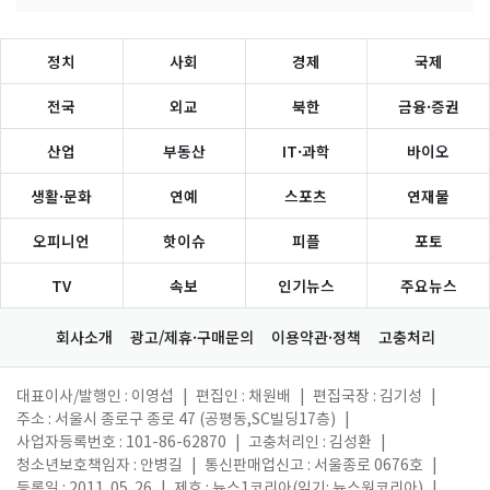
정치
사회
경제
국제
전국
외교
북한
금융·증권
산업
부동산
IT·과학
바이오
생활·문화
연예
스포츠
연재물
오피니언
핫이슈
피플
포토
TV
속보
인기뉴스
주요뉴스
회사소개
광고/제휴·구매문의
이용약관·정책
고충처리
대표이사/발행인 : 이영섭
|
편집인 : 채원배
|
편집국장 : 김기성
|
주소 : 서울시 종로구 종로 47 (공평동,SC빌딩17층)
|
사업자등록번호 : 101-86-62870
|
고충처리인 : 김성환
|
청소년보호책임자 : 안병길
|
통신판매업신고 : 서울종로 0676호
|
등록일 : 2011. 05. 26
|
제호 : 뉴스1코리아(읽기: 뉴스원코리아)
|