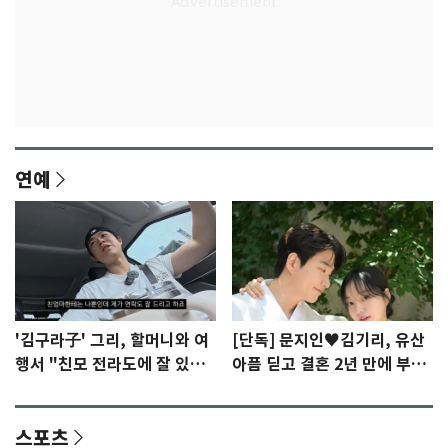
연예
'김구라子' 그리, 할머니와 여
[단독] 문지인♥김기리, 유산
행서 "친모 전라도에 잘 있
아픔 딛고 결혼 2년 만에 부모
어"…유튜브서 언급
됐다…7일 득남
스포츠