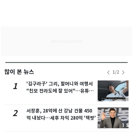
많이 본 뉴스
1
/
2
'김구라子' 그리, 할머니와 여행서
1
"친모 전라도에 잘 있어"…유튜브
서 언급
서장훈, 28억에 산 강남 건물 450
2
억 내놨다…세후 차익 280억 '잭팟'