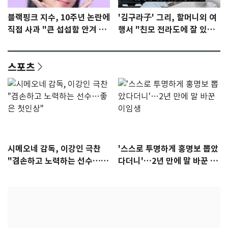
블랙핑크 지수, 10주년 논란에
'김구라子' 그리, 할머니외 여
직접 사과 "큰 섭섭함 안겨 미
행서 "친모 전라도에 잘 있
안"
어"…유튜브서 언급
스포츠
시메오네 감독, 이강인 극찬
'스스로 투명하게 홍명보 뽑았
"겸손하고 노력하는 선수…좋
다더니'…2년 만에 말 바꾼 이
은 첫인상"
임생