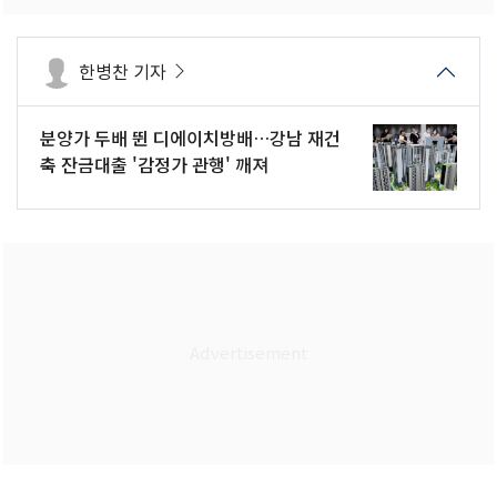
한병찬 기자
분양가 두배 뛴 디에이치방배…강남 재건
축 잔금대출 '감정가 관행' 깨져