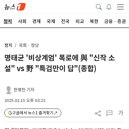
정치
사회
경제
국제
전국
외교
북한
금융ㆍ증권
정치
국회ㆍ정당
명태균 '비상계엄' 폭로에 與 "신작 소
설" vs 野 "특검만이 답"(종합)
한병찬 기자
2025.02.15 오후 03:23
가
구글에서 뉴스1 즐겨찾기