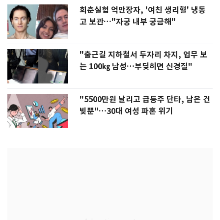
회춘실험 억만장자, '여친 생리혈' 냉동
고 보관…"자궁 내부 궁금해"
"출근길 지하철서 두자리 차지, 업무 보
는 100㎏ 남성…부딪히면 신경질"
"5500만원 날리고 급등주 단타, 남은 건
빚뿐"…30대 여성 파혼 위기