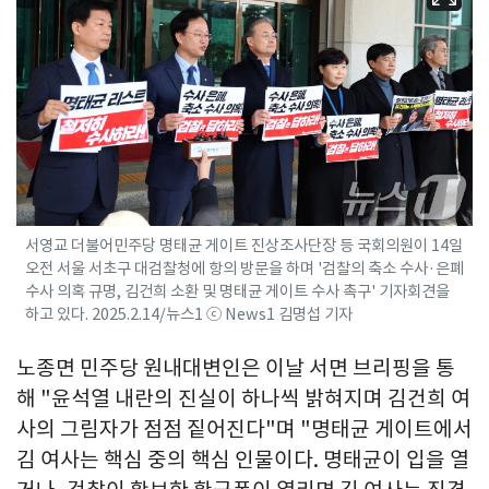
서영교 더불어민주당 명태균 게이트 진상조사단장 등 국회의원이 14일
오전 서울 서초구 대검찰청에 항의 방문을 하며 '검찰의 축소 수사·은폐
수사 의혹 규명, 김건희 소환 및 명태균 게이트 수사 촉구' 기자회견을
하고 있다. 2025.2.14/뉴스1 ⓒ News1 김명섭 기자
노종면 민주당 원내대변인은 이날 서면 브리핑을 통
해 "윤석열 내란의 진실이 하나씩 밝혀지며 김건희 여
사의 그림자가 점점 짙어진다"며 "명태균 게이트에서
김 여사는 핵심 중의 핵심 인물이다. 명태균이 입을 열