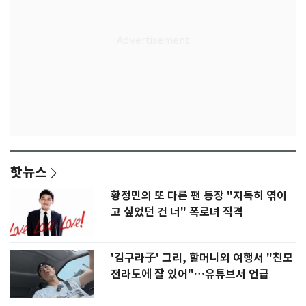
핫뉴스
황정민의 또 다른 팬 등장 "지독히 엮이
고 싶었던 건 너" 폭로녀 직격
'김구라子' 그리, 할머니외 여행서 "친모
전라도에 잘 있어"…유튜브서 언급