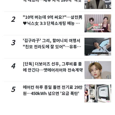
억 내놨다…세후 차익 280억 '잭팟'
"10억 버는데 9억 써요?"…삼전男
2
♥닉스女 3:3 단체소개팅 예능 화
제
'김구라子' 그리, 할머니외 여행서
3
"친모 전라도에 잘 있어"…유튜브
서 언급
[단독] 더보이즈 선우, 그루비룸 품
4
에 안긴다…앳에어리어와 전속계약
에어컨 하루 종일 틀면 전기료 29만
5
원…450kWh 넘으면 '요금 폭탄'