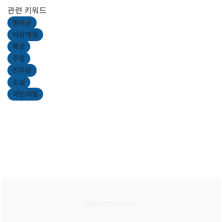
관련 키워드
명태균
비상계엄
폭로
주장
민주당
소설
국민의힘