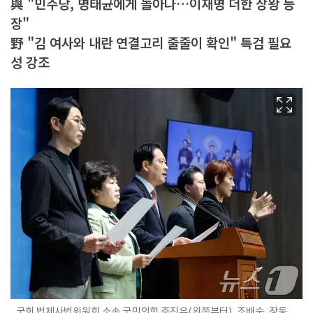
與 "민주당, 명태균에게 놀아나…이재명 더한 상왕 등
장"
野 "김 여사와 내란 연결고리 줄줄이 확인" 특검 필요
성 강조
국회 법제사법위원회 소속 국민의힘 주진우(왼쪽부터), 조배숙, 장동