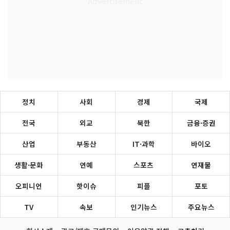
정치
사회
경제
국제
전국
외교
북한
금융·증권
산업
부동산
IT·과학
바이오
생활·문화
연예
스포츠
연재물
오피니언
핫이슈
피플
포토
TV
속보
인기뉴스
주요뉴스