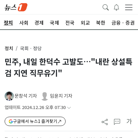
정치
사회
경제
국제
전국
외교
북한
금융ㆍ증권
정치
국회ㆍ정당
민주, 내일 한덕수 고발도…"내란 상설특
검 지연 직무유기"
문창석 기자
임윤지 기자
업데이트 2024.12.26 오후 07:30
가
구글에서 뉴스1 즐겨찾기