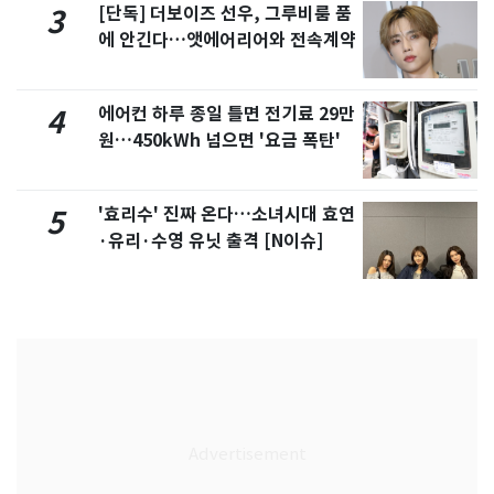
[단독] 더보이즈 선우, 그루비룸 품
3
에 안긴다…앳에어리어와 전속계약
에어컨 하루 종일 틀면 전기료 29만
4
원…450kWh 넘으면 '요금 폭탄'
'효리수' 진짜 온다…소녀시대 효연
5
·유리·수영 유닛 출격 [N이슈]