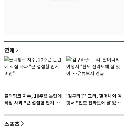
연예
블랙핑크 지수, 10주년 논란에
'김구라子' 그리, 할머니외 여
직접 사과 "큰 섭섭함 안겨 미
행서 "친모 전라도에 잘 있
안"
어"…유튜브서 언급
스포츠