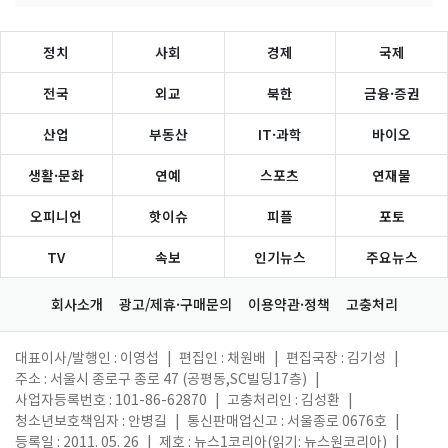
정치
사회
경제
국제
전국
외교
북한
금융·증권
산업
부동산
IT·과학
바이오
생활·문화
연예
스포츠
연재물
오피니언
핫이슈
피플
포토
TV
속보
인기뉴스
주요뉴스
회사소개
광고/제휴·구매문의
이용약관·정책
고충처리
대표이사/발행인 : 이영섭
|
편집인 : 채원배
|
편집국장 : 김기성
|
주소 : 서울시 종로구 종로 47 (공평동,SC빌딩17층)
|
사업자등록번호 : 101-86-62870
|
고충처리인 : 김성환
|
청소년보호책임자 : 안병길
|
통신판매업신고 : 서울종로 0676호
|
등록일 : 2011. 05. 26
|
제호 : 뉴스1코리아(읽기: 뉴스원코리아)
|