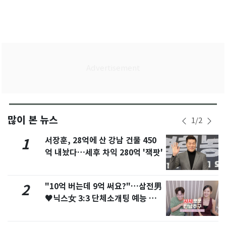
많이 본 뉴스
1
/
2
서장훈, 28억에 산 강남 건물 450
1
억 내놨다…세후 차익 280억 '잭팟'
"10억 버는데 9억 써요?"…삼전男
2
♥닉스女 3:3 단체소개팅 예능 화
제