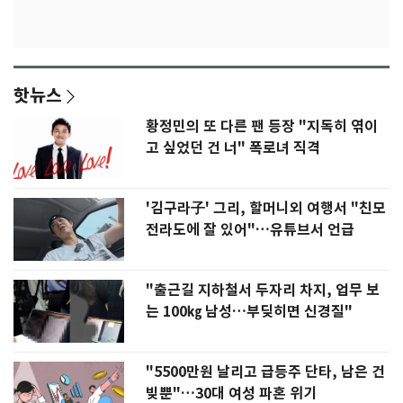
핫뉴스
황정민의 또 다른 팬 등장 "지독히 엮이
고 싶었던 건 너" 폭로녀 직격
'김구라子' 그리, 할머니외 여행서 "친모
전라도에 잘 있어"…유튜브서 언급
"출근길 지하철서 두자리 차지, 업무 보
는 100㎏ 남성…부딪히면 신경질"
"5500만원 날리고 급등주 단타, 남은 건
빚뿐"…30대 여성 파혼 위기