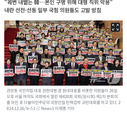
"궤변 내뱉는 韓…본인 구명 위해 대행 직위 악용"
내란 선전·선동 일부 국힘 의원들도 고발 방침
권성동 국민의힘 대표 권한대행 겸 원내대표를 비롯한 의원들이 26일
오후 서울 여의도 국회에서 열린 제420회 국회(임시회) 제1차 본회의
를 마친 후 더불어민주당의 국정인질 탄핵겁박 규탄대회를 하고 있다. 2
024.12.26/뉴스1 ⓒ News1 이재명 기자