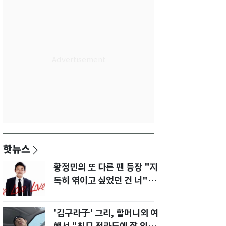
핫뉴스
황정민의 또 다른 팬 등장 "지
독히 엮이고 싶었던 건 너" 폭
로녀 직격
'김구라子' 그리, 할머니외 여