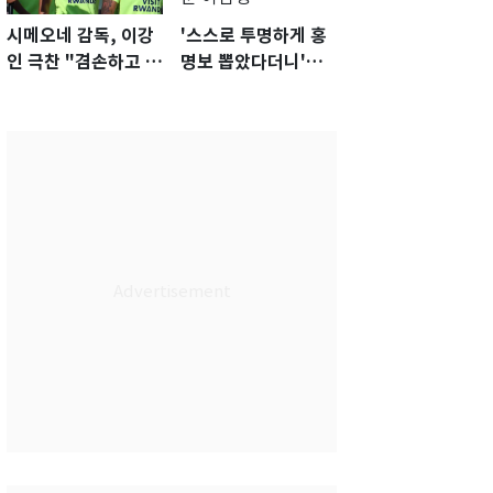
시메오네 감독, 이강
'스스로 투명하게 홍
인 극찬 "겸손하고 노
명보 뽑았다더니'…2
력하는 선수…좋은
년 만에 말 바꾼 이임
첫인상"
생