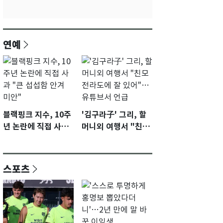
연예
블랙핑크 지수, 10주
'김구라子' 그리, 할
년 논란에 직접 사과
머니외 여행서 "친모
"큰 섭섭함 안겨 미
전라도에 잘 있어"…
안"
유튜브서 언급
스포츠