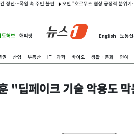
염 속 주민 불편
오만 "호르무즈 협상 긍정적 분위기…선박 공격 
립토허브
해피펫
English
노동신
|
|
증권
산업
부동산
ITㆍ과학
바이오
생활ㆍ문화
연예
한동훈 "딥페이크 기술 악용도 