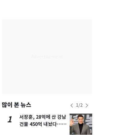
부산
27
℃
대구
27
℃
인천
26
℃
광주
28
℃
대전
27
℃
울산
26
℃
강릉
20
℃
제주
29
℃
많이 본 뉴스
1
/
2
서장훈, 28억에 산 강남
13호 태풍 '
1
6
건물 450억 내놨다…세
키나와·가고
후 차익 280억 '잭팟'
근…26만명