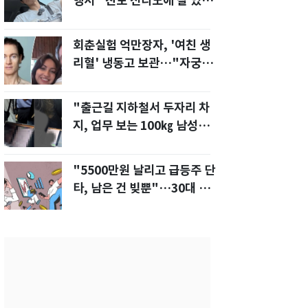
행서 "친모 전라도에 잘 있
어"…유튜브서 언급
회춘실험 억만장자, '여친 생
리혈' 냉동고 보관…"자궁 내
부 궁금해"
"출근길 지하철서 두자리 차
지, 업무 보는 100㎏ 남성…
부딪히면 신경질"
"5500만원 날리고 급등주 단
타, 남은 건 빚뿐"…30대 여
성 파혼 위기