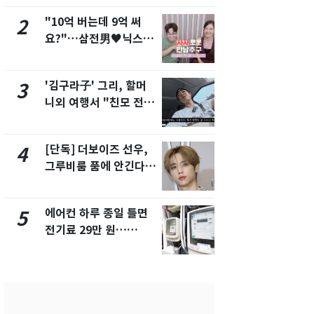
"10억 버는데 9억 써
[단독] 경찰,
2
7
요?"…삼전男♥닉스女
제작사 회장
3:3 단체소개팅 예능 화
시장법 위반
제
'김구라子' 그리, 할머
낮 최고 37
3
8
니외 여행서 "친모 전라
속…전국 곳곳
도에 잘 있어"…유튜브
날씨]
서 언급
[단독] 더보이즈 선우,
[단독]중수
4
9
그루비룸 품에 안긴다…
수사관 경력
앳에어리어와 전속계약
진…법무사·
택' 유지
에어컨 하루 종일 틀면
'심판 성접대
5
10
전기료 29만 원…
었다…축구
450kWh 넘으면 '요금
에 부인 3회 
폭탄'