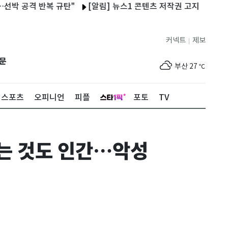
반복 규탄"
[알림] 뉴스1 콘텐츠 저작권 고지
[오늘의 운세] 20
제주
29
℃
커넥트
제보
|
서울
24
℃
문
부산
27
℃
대구
27
℃
스포츠
오피니언
피플
포토
TV
인천
26
℃
광주
28
℃
막는 것도 인간…악성
대전
27
℃
울산
26
℃
강릉
20
℃
제주
29
℃
서울
24
℃