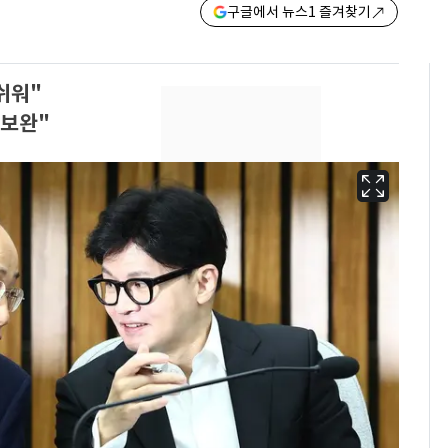
구글에서 뉴스1 즐겨찾기
아쉬워"
 보완"
13호 태풍 '돌핀' 日오
6
키나와·가고시마현 접
근…26만명 대피령