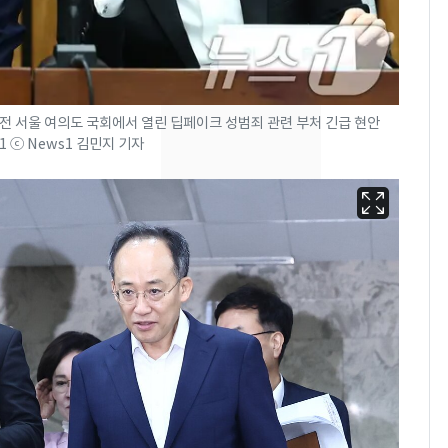
[단독] 경찰, '김부장'
7
제작사 회장 수사…자본
시장법 위반 의혹
낮 최고 37도 폭염 계
8
전 서울 여의도 국회에서 열린 딥페이크 성범죄 관련 부처 긴급 현안
1 ⓒ News1 김민지 기자
속…전국 곳곳 비 [오늘
날씨]
[단독]중수청 가는 검찰
9
수사관 경력 합산 추
진…법무사·집행관 '혜
택' 유지
'심판 성접대'가 끝 아니
10
었다…축구협회장 출장
에 부인 3회 동반 '펑펑'