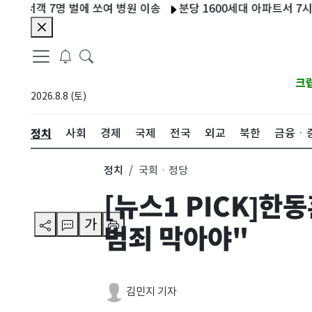
명 벌에 쏘여 병원 이송
분당 1600세대 아파트서 7시간 정전…폭
크
2026.8.8 (토)
정치
사회
경제
국제
전국
외교
북한
금융ㆍ
정치
국회ㆍ정당
[뉴스1 PICK]
가
범죄 막아야"
김민지 기자