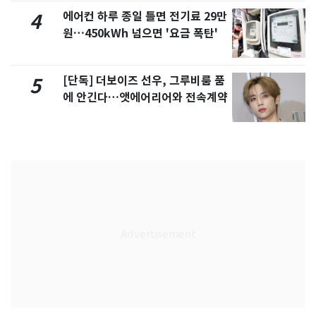
에어컨 하루 종일 틀면 전기료 29만
4
원…450kWh 넘으면 '요금 폭탄'
[단독] 더보이즈 선우, 그루비룸 품
5
에 안긴다…앳에어리어와 전속계약