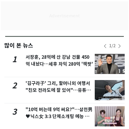
많이 본 뉴스
1
/
2
서장훈, 28억에 산 강남 건물 450
1
억 내놨다…세후 차익 280억 '잭팟'
'김구라子' 그리, 할머니외 여행서
2
"친모 전라도에 잘 있어"…유튜브
서 언급
"10억 버는데 9억 써요?"…삼전男
3
♥닉스女 3:3 단체소개팅 예능 화
제