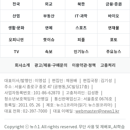
전국
외교
북한
금융·증권
산업
부동산
IT·과학
바이오
생활·문화
연예
스포츠
연재물
오피니언
핫이슈
피플
포토
TV
속보
인기뉴스
주요뉴스
회사소개
광고/제휴·구매문의
이용약관·정책
고충처리
대표이사/발행인 : 이영섭
|
편집인 : 채원배
|
편집국장 : 김기성
|
주소 : 서울시 종로구 종로 47 (공평동,SC빌딩17층)
|
사업자등록번호 : 101-86-62870
|
고충처리인 : 김성환
|
청소년보호책임자 : 안병길
|
통신판매업신고 : 서울종로 0676호
|
등록일 : 2011. 05. 26
|
제호 : 뉴스1코리아(읽기: 뉴스원코리아)
|
대표 전화 : 02-397-7000
|
대표 이메일 :
webmaster@news1.kr
Copyright ⓒ 뉴스1. All rights reserved. 무단 사용 및 재배포, AI학습