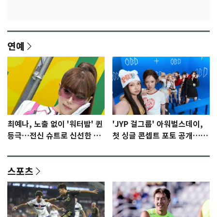
연예
최예나, 노출 없이 '워터밤' 퀸
'JYP 걸그룹' 아워벌스데이,
등극…전신 슈트로 신선한 충
첫 싱글 콘셉트 포토 공개…청
격 [N샷]
량·키치
스포츠