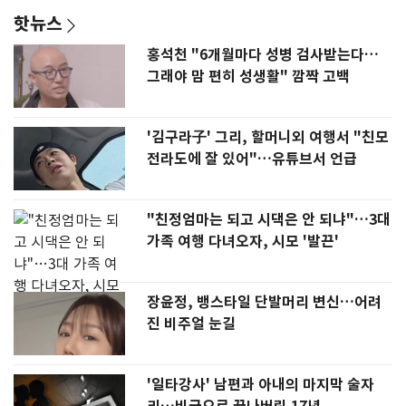
핫뉴스
홍석천 "6개월마다 성병 검사받는다…
그래야 맘 편히 성생활" 깜짝 고백
'김구라子' 그리, 할머니외 여행서 "친모
전라도에 잘 있어"…유튜브서 언급
"친정엄마는 되고 시댁은 안 되냐"…3대
가족 여행 다녀오자, 시모 '발끈'
장윤정, 뱅스타일 단발머리 변신…어려
진 비주얼 눈길
'일타강사' 남편과 아내의 마지막 술자