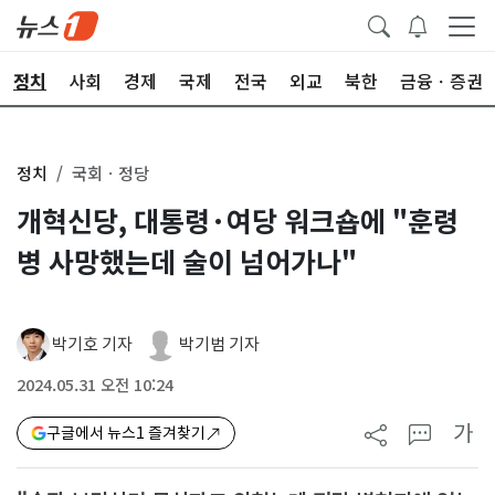
정치
사회
경제
국제
전국
외교
북한
금융ㆍ증권
정치
국회ㆍ정당
개혁신당, 대통령·여당 워크숍에 "훈령
병 사망했는데 술이 넘어가나"
박기호 기자
박기범 기자
2024.05.31 오전 10:24
가
구글에서 뉴스1 즐겨찾기