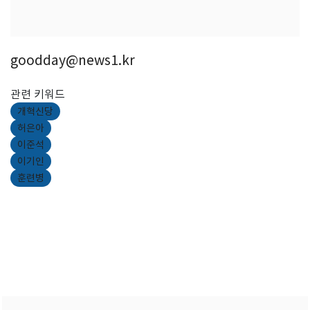
goodday@news1.kr
관련 키워드
개혁신당
허은아
이준석
이기인
훈련병