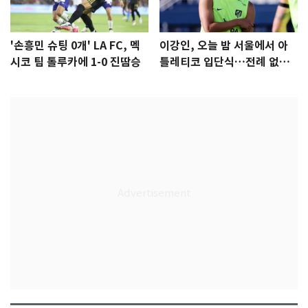
'손흥민 슈팅 0개' LA FC, 멕
이강인, 오늘 밤 서울에서 아
시코 팀 톨루카에 1-0 진땀승
틀레티코 입단식…전례 없는
특급대우