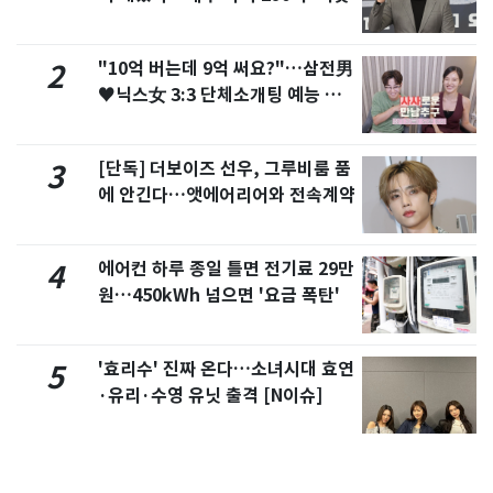
"10억 버는데 9억 써요?"…삼전男
2
♥닉스女 3:3 단체소개팅 예능 화
제
[단독] 더보이즈 선우, 그루비룸 품
3
에 안긴다…앳에어리어와 전속계약
에어컨 하루 종일 틀면 전기료 29만
4
원…450kWh 넘으면 '요금 폭탄'
'효리수' 진짜 온다…소녀시대 효연
5
·유리·수영 유닛 출격 [N이슈]