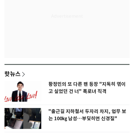
핫뉴스
황정민의 또 다른 팬 등장 "지독히 엮이
고 싶었던 건 너" 폭로녀 직격
"출근길 지하철서 두자리 차지, 업무 보
는 100㎏ 남성…부딪히면 신경질"