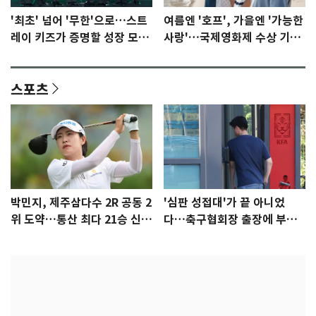
'최초' 넘어 '무한'으로…스트
여름엔 '호프', 가을엔 '가능한
레이 키즈가 증명할 성장 모멘
사랑'…국제영화제 수상 기대
텀 [N이슈]
감 [N이슈]
스포츠
박민지, 제주삼다수 2R 공동 2
'심판 성접대'가 끝 아니었
위 도약…통산 최다 21승 신기
다…축구협회장 출장에 부인
록 도전
3회 동반 '펑펑'