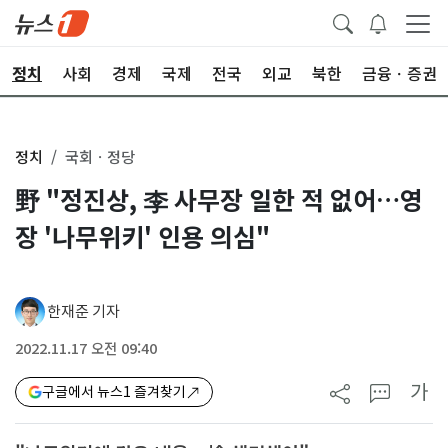
정치
사회
경제
국제
전국
외교
북한
금융ㆍ증권
정치
국회ㆍ정당
野 "정진상, 李 사무장 일한 적 없어…영
장 '나무위키' 인용 의심"
한재준 기자
2022.11.17 오전 09:40
가
구글에서 뉴스1 즐겨찾기