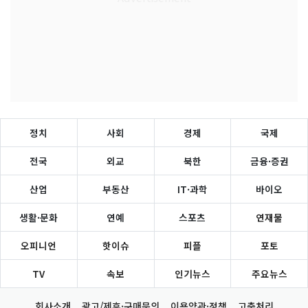
정치
사회
경제
국제
전국
외교
북한
금융·증권
산업
부동산
IT·과학
바이오
생활·문화
연예
스포츠
연재물
오피니언
핫이슈
피플
포토
TV
속보
인기뉴스
주요뉴스
회사소개
광고/제휴·구매문의
이용약관·정책
고충처리