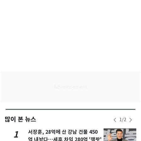
많이 본 뉴스
1
/
2
서장훈, 28억에 산 강남 건물 450
1
억 내놨다…세후 차익 280억 '잭팟'