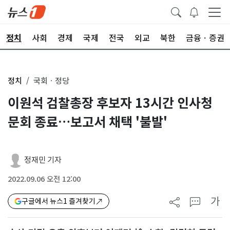
정치
사회
경제
국제
전국
외교
북한
금융ㆍ증권
정치
국회ㆍ정당
이원석 검찰총장 후보자 13시간 인사청
문회 종료…보고서 채택 '불발'
정재민 기자
2022.09.06 오전 12:00
가
구글에서 뉴스1 즐겨찾기