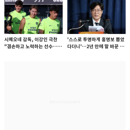
시메오네 감독, 이강인 극찬
'스스로 투명하게 홍명보 뽑았
"겸손하고 노력하는 선수…좋
다더니'…2년 만에 말 바꾼 이
은 첫인상"
임생