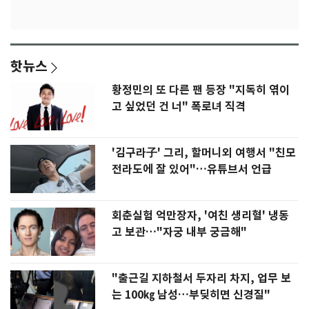
핫뉴스
황정민의 또 다른 팬 등장 "지독히 엮이
고 싶었던 건 너" 폭로녀 직격
'김구라子' 그리, 할머니외 여행서 "친모
전라도에 잘 있어"…유튜브서 언급
회춘실험 억만장자, '여친 생리혈' 냉동
고 보관…"자궁 내부 궁금해"
"출근길 지하철서 두자리 차지, 업무 보
는 100㎏ 남성…부딪히면 신경질"