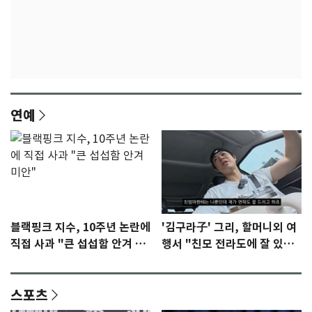
연예
블랙핑크 지수, 10주년 논란에
'김구라子' 그리, 할머니외 여
직접 사과 "큰 섭섭함 안겨 미
행서 "친모 전라도에 잘 있
안"
어"…유튜브서 언급
스포츠