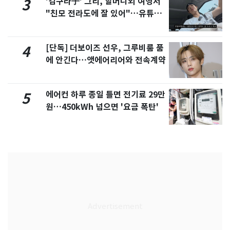
'김구라子' 그리, 할머니외 여행서
3
"친모 전라도에 잘 있어"…유튜브
서 언급
[단독] 더보이즈 선우, 그루비룸 품
4
에 안긴다…앳에어리어와 전속계약
에어컨 하루 종일 틀면 전기료 29만
5
원…450kWh 넘으면 '요금 폭탄'