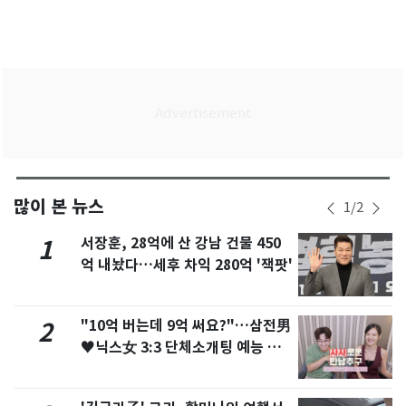
많이 본 뉴스
1
/
2
서장훈, 28억에 산 강남 건물 450
1
억 내놨다…세후 차익 280억 '잭팟'
"10억 버는데 9억 써요?"…삼전男
2
♥닉스女 3:3 단체소개팅 예능 화
제