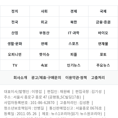
정치
사회
경제
국제
전국
외교
북한
금융·증권
산업
부동산
IT·과학
바이오
생활·문화
연예
스포츠
연재물
오피니언
핫이슈
피플
포토
TV
속보
인기뉴스
주요뉴스
회사소개
광고/제휴·구매문의
이용약관·정책
고충처리
대표이사/발행인 : 이영섭
|
편집인 : 채원배
|
편집국장 : 김기성
|
주소 : 서울시 종로구 종로 47 (공평동,SC빌딩17층)
|
사업자등록번호 : 101-86-62870
|
고충처리인 : 김성환
|
청소년보호책임자 : 안병길
|
통신판매업신고 : 서울종로 0676호
|
등록일 : 2011. 05. 26
|
제호 : 뉴스1코리아(읽기: 뉴스원코리아)
|