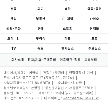
전국
외교
북한
금융·증권
산업
부동산
IT·과학
바이오
생활·문화
연예
스포츠
연재물
오피니언
핫이슈
피플
포토
TV
속보
인기뉴스
주요뉴스
회사소개
광고/제휴·구매문의
이용약관·정책
고충처리
대표이사/발행인 : 이영섭
|
편집인 : 채원배
|
편집국장 : 김기성
|
주소 : 서울시 종로구 종로 47 (공평동,SC빌딩17층)
|
사업자등록번호 : 101-86-62870
|
고충처리인 : 김성환
|
청소년보호책임자 : 안병길
|
통신판매업신고 : 서울종로 0676호
|
등록일 : 2011. 05. 26
|
제호 : 뉴스1코리아(읽기: 뉴스원코리아)
|
대표 전화 : 02-397-7000
|
대표 이메일 :
webmaster@news1.kr