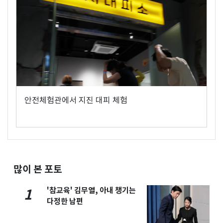
안전체험관에서 지진 대피 체험
많이 본 포토
'참교육' 김무열, 아내 챙기는
1
다정한 남편