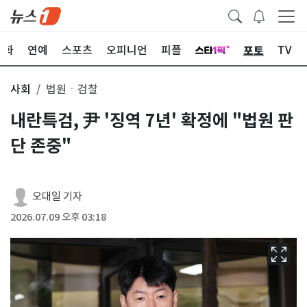
포토
문화
연예
스포츠
오피니언
피플
TV
사회
법원ㆍ검찰
내란특검, 尹 '징역 7년' 확정에 "법원 판
단 존중"
오대일 기자
2026.07.09 오후 03:18