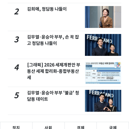
김희애, 청담동 나들이
2
김무열·윤승아 부부, 손 꼭 잡
3
고 청담동 나들이
[그래픽] 2026 세제개편안 부
4
동산 세제 합리화-종합부동산
세
김무열·윤승아 부부 '불금' 청
5
담동 데이트
정치
사회
경제
국제