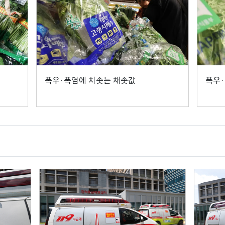
폭우·폭염에 치솟는 채솟값
폭우·