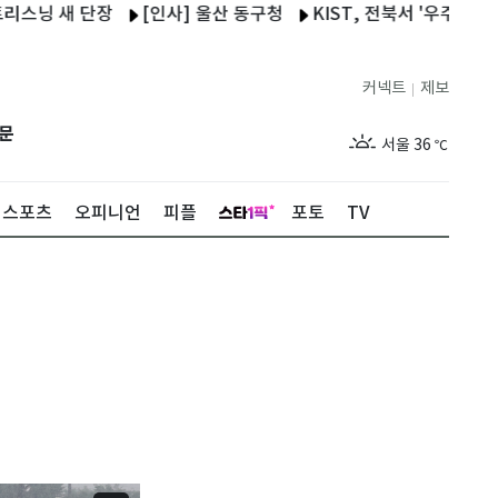
새 단장
[인사] 울산 동구청
KIST, 전북서 '우주용 복합소재 
커넥트
제보
|
제주
31
℃
문
서울
36
℃
부산
32
℃
스포츠
오피니언
피플
포토
TV
대구
37
℃
인천
34
℃
광주
37
℃
대전
36
℃
울산
31
℃
강릉
30
℃
제주
31
℃