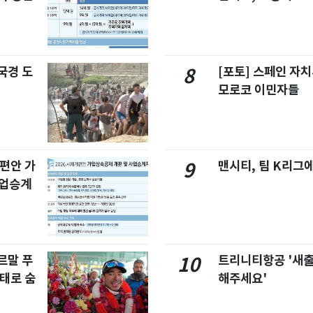
국경 도
[포토] 스페인 자
8
모로코 이민자들
개편안 가
맨시티, 팀 K리그에
9
사업승계
르말 푸
트리니티항공 '새
10
태로 숨
해주세요'