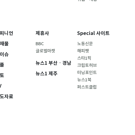
피니언
제휴사
Special 사이트
재물
BBC
노동신문
글로벌마켓
해피펫
이슈
스타1픽
뉴스1 부산ㆍ경남
플
크립토허브
터닝포인트
뉴스1 제주
토
뉴스1북
V
퍼스트클럽
도자료