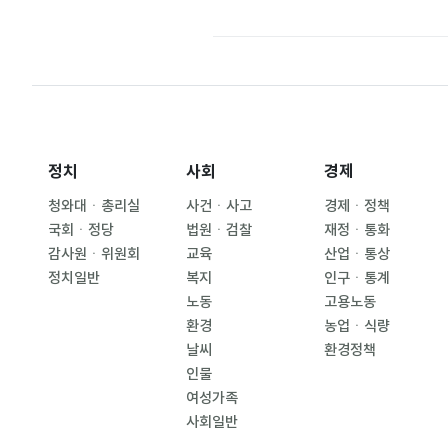
정치
사회
경제
청와대ㆍ총리실
사건ㆍ사고
경제ㆍ정책
국회ㆍ정당
법원ㆍ검찰
재정ㆍ통화
감사원ㆍ위원회
교육
산업ㆍ통상
정치일반
복지
인구ㆍ통계
노동
고용노동
환경
농업ㆍ식량
날씨
환경정책
인물
여성가족
사회일반