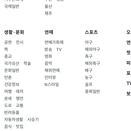
국제일반
울산
제주
생활·문화
연예
스포츠
오
연
공연ㆍ전시
연예가화제
야구
책
방송ㆍTV
해외야구
핫
종교
영화
축구
피
국가유산ㆍ학술
음악
해외축구
문화일반
해외연예
배구
포
언론
인터뷰
농구
T
건강정보
N스타일
골프
여행ㆍ레저
종목일반
보
운세ㆍ명언
도로ㆍ교통
반려동물
자동차생활ㆍ시승기
음식ㆍ맛집