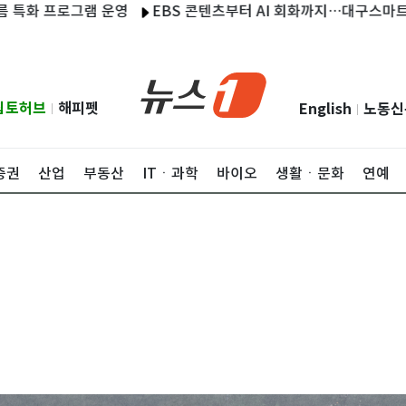
프로그램 운영
EBS 콘텐츠부터 AI 회화까지…대구스마트리스닝 
립토허브
해피펫
English
노동신
|
|
증권
산업
부동산
ITㆍ과학
바이오
생활ㆍ문화
연예