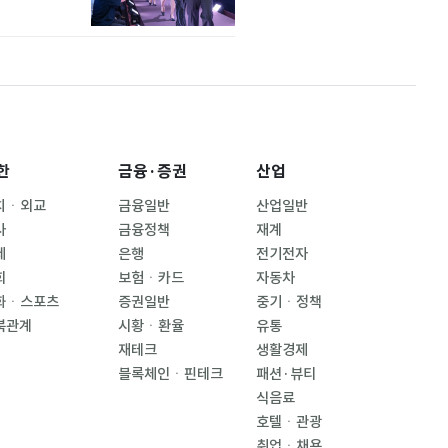
한
금융·증권
산업
치ㆍ외교
금융일반
산업일반
사
금융정책
재계
제
은행
전기전자
회
보험ㆍ카드
자동차
화ㆍ스포츠
증권일반
중기ㆍ정책
북관계
시황ㆍ환율
유통
재테크
생활경제
블록체인ㆍ핀테크
패션·뷰티
식음료
호텔ㆍ관광
취업ㆍ채용