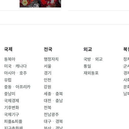
국제
전국
외교
북
동북아
행정자치
국방ㆍ외교
정
미국ㆍ캐나다
서울
통일
군
아시아ㆍ호주
경기
재외동포
경
유럽
인천
사
중동ㆍ아프리카
강원
문
중남미
세종ㆍ충북
남
국제경제
대전ㆍ충남
기후변화
전북
국제기구
전남광주
피플&피플
대구ㆍ경북
지구촌화제
부산ㆍ경남