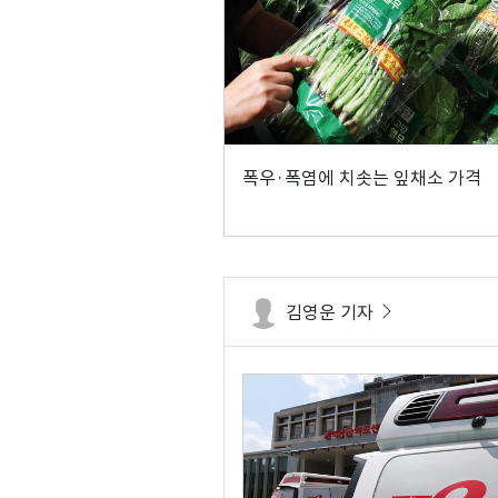
폭우·폭염에 치솟는 잎채소 가격
김영운 기자