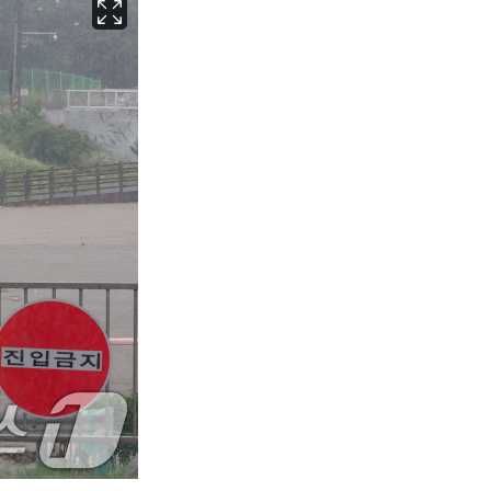
서울
36
℃
부산
32
℃
대구
37
℃
인천
34
℃
광주
37
℃
대전
36
℃
울산
31
℃
강릉
30
℃
제주
31
℃