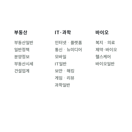
부동산
IT·과학
바이오
부동산일반
인터넷ㆍ플랫폼
복지ㆍ의료
일반정책
통신ㆍ뉴미디어
제약·바이오
분양정보
모바일
헬스케어
부동산시세
IT일반
바이오일반
건설업계
보안ㆍ해킹
게임ㆍ리뷰
과학일반