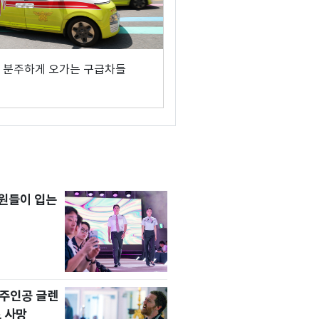
 분주하게 오가는 구급차들
원들이 입는
' 주인공 글렌
 사망