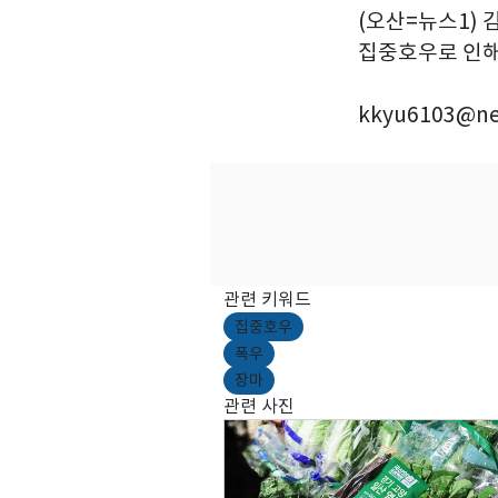
(오산=뉴스1) 
집중호우로 인해 
kkyu6103@ne
관련 키워드
집중호우
폭우
장마
관련 사진