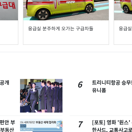
응급실 분주하게 오가는 구급차들
응급실
 공개
트리니티항공 승무
6
유니폼
개편안 부
[포토] 영화 '원스
7
합부동산
한사드, 교통사고로