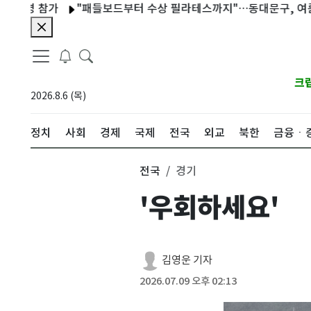
 참가
"패들보드부터 수상 필라테스까지"…동대문구, 여름 특화 
크
2026.8.6 (목)
정치
사회
경제
국제
전국
외교
북한
금융ㆍ
전국
경기
'우회하세요'
김영운 기자
2026.07.09 오후 02:13