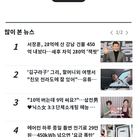
많이 본 뉴스
1
/
2
서장훈, 28억에 산 강남 건물 450
1
억 내놨다…세후 차익 280억 '잭팟'
'김구라子' 그리, 할머니외 여행서
2
"친모 전라도에 잘 있어"…유튜브
서 언급
"10억 버는데 9억 써요?"…삼전男
3
♥닉스女 3:3 단체소개팅 예능 화
제
에어컨 하루 종일 틀면 전기료 29만
4
원…450kWh 넘으면 '요금 폭탄'