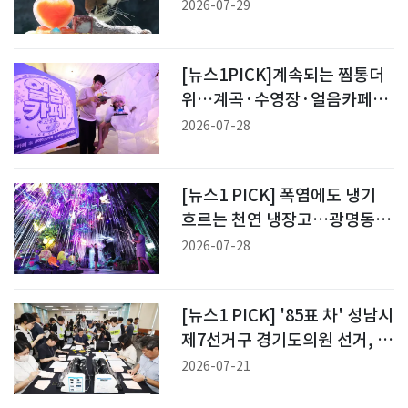
2026-07-29
[뉴스1PICK]계속되는 찜통더
위…계곡·수영장·얼음카페로
몰린 시민들
2026-07-28
[뉴스1 PICK] 폭염에도 냉기
흐르는 천연 냉장고…광명동굴
에서 더위 잊으세요
2026-07-28
[뉴스1 PICK] '85표 차' 성남시
제7선거구 경기도의원 선거, 재
검표 실시
2026-07-21