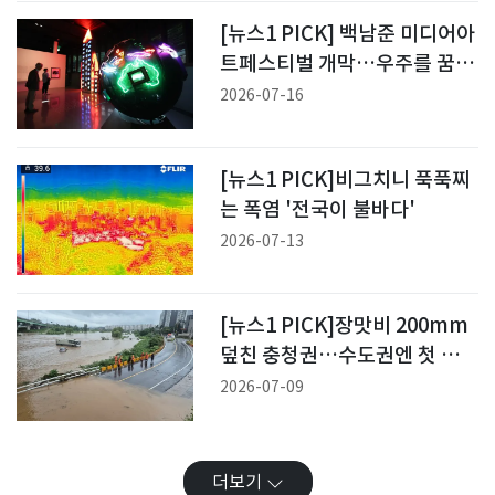
[뉴스1 PICK] 백남준 미디어아
트페스티벌 개막…우주를 꿈꾼
백남준, 그가 상상한 우주가 펼
2026-07-16
쳐진다
[뉴스1 PICK]비그치니 푹푹찌
는 폭염 '전국이 불바다'
2026-07-13
[뉴스1 PICK]장맛비 200mm
덮친 충청권…수도권엔 첫 호
우경보
2026-07-09
더보기