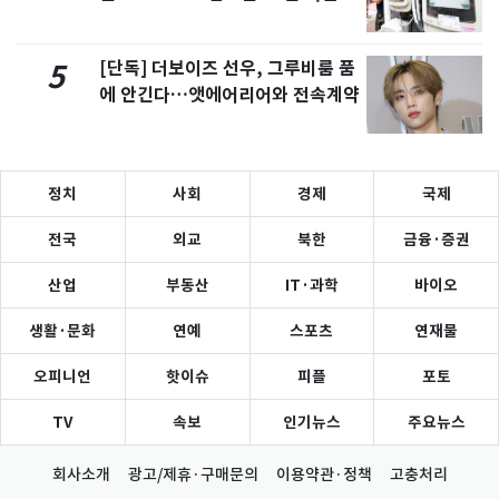
[단독] 더보이즈 선우, 그루비룸 품
5
에 안긴다…앳에어리어와 전속계약
정치
사회
경제
국제
전국
외교
북한
금융·증권
산업
부동산
IT·과학
바이오
생활·문화
연예
스포츠
연재물
오피니언
핫이슈
피플
포토
TV
속보
인기뉴스
주요뉴스
회사소개
광고/제휴·구매문의
이용약관·정책
고충처리