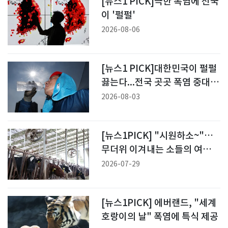
[뉴스1 PICK]극한 폭염에 전국
이 '펄펄'
2026-08-06
[뉴스1 PICK]대한민국이 펄펄
끓는다...전국 곳곳 폭염 중대경
보
2026-08-03
[뉴스1PICK] "시원하소~"…
무더위 이겨내는 소들의 여름나
기
2026-07-29
[뉴스1PICK] 에버랜드, "세계
호랑이의 날" 폭염에 특식 제공