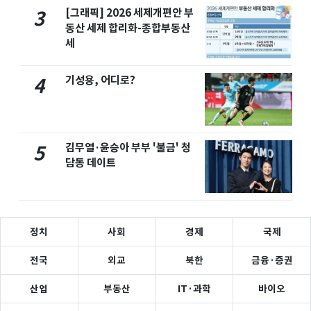
[그래픽] 2026 세제개편안 부
3
동산 세제 합리화-종합부동산
세
기성용, 어디로?
4
김무열·윤승아 부부 '불금' 청
5
담동 데이트
정치
사회
경제
국제
전국
외교
북한
금융·증권
산업
부동산
IT·과학
바이오