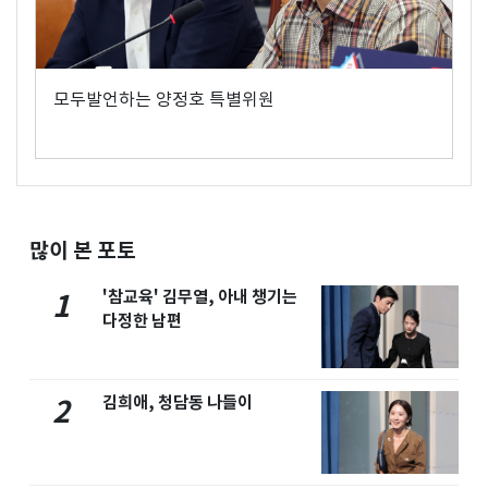
모두발언하는 양정호 특별위원
많이 본 포토
'참교육' 김무열, 아내 챙기는
1
다정한 남편
김희애, 청담동 나들이
2