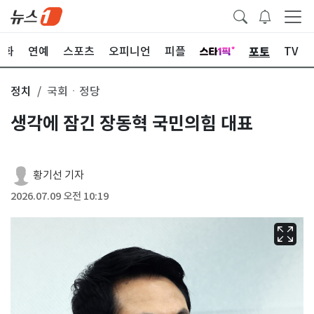
포토
문화
연예
스포츠
오피니언
피플
TV
정치
국회ㆍ정당
생각에 잠긴 장동혁 국민의힘 대표
황기선 기자
2026.07.09 오전 10:19